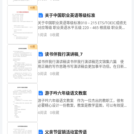
的
付费
能
关于中国职业英语等级标准
关于中国职业英语等级标准010 – 215 ETS/TOEIC成绩无
力。
对应等级 职业英语水平五级 220 – 465 根底级 职业英语
水平四级 470 – 725 初级 职业英语水平三级 730
接
1
阅读
0
收藏
下
表
在
现自已。所以我们学的固然是国际经济与贸易，但
付费
读书伴我行演讲稿_7
来
读书伴我行演讲稿读书伴我行演讲稿范文锦集六篇 使
有
有着
定是去做
关我们这一专业的工作。但是不同的职业间却
就
用正确的写作思路书写演讲稿会更加事半功倍。在日新
月异的现代社会中，演讲稿应用范围愈来愈广泛，在写
0
阅读
0
收藏
是
之前，可以先参考范文，下面是小编精心整理的读书伴
我行
都
接
客
走进任何公司，
要
触各种各种的
为
游子吟六年级语文教案
大
都
有
争
在
争
游子吟六年级语文教案 作为一位杰出的教职工，很有
么工作
是
竞
的。
竞
必要精心设计一份教案，教案是教学蓝图，可以有效提
家
高教学效率。写教案需要注意哪些格式呢？以下是小编
4
阅读
0
收藏
为大家收集的游子吟六年级语文教案，希望对大家有所
提
整
人如何做人，以
升自已的
帮助。
理
父亲节促销活动宣传语