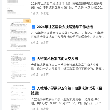
总
2024年上栗县中级统计师《统计基础知识理论及相关知
识》高分冲刺试题含解析 第1题：单选题(本题1分)2009
结
～2019年，某商品销售额的增长量每年均为50万元，则
1
阅读
0
收藏
其定基（以2009年为基期）增长速度
自
付费
己
2024年社区居委会换届选举工作总结
2024年社区居委会换届选举工作总结一、概述2023年社
的
区居委会换届选举工作是我社区党委按照中央、省市党
委的要求，认真组织、精心筹划、周密部署，按照“民
4
阅读
0
收藏
销
主、公开、公正、便民”的原则进行的一次成功选举。
售
大班美术教案飞向太空反思
心
大班美术教案飞向太空反思大班美术教案飞向太空反
思 作为一名人民教师，编写教案是必不可少的，教案
得，
是保证教学取得成功、提高教学质量的基本条件。那么
0
阅读
0
收藏
优秀的教案是什么样的呢？下面是小编收集整理的大班
提
美术教
升
人教版小学数学五年级下册期末测试卷（易
错题）
工
人教版小学数学五年级下册期末测试卷一.选择题(共6
题，共12分)1.从10：00到12：00，时针旋转了（ ）°，
作
从1：30到1：50，分针旋转了（ ）°。 A.60，60 B.
3
阅读
0
收藏