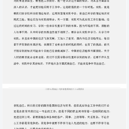
顾
问
汽
的
个
人
汽车
售
售
得
提
能力
作为一名
销
顾问，要不停总结自己的销
心
，
升工作的
。
心
来
大家
汽车
售
得报
大家
下
就是为
整理的
销
顾问心
告，供
得
报
汽车
售
得报
销
顾问心
告
汽