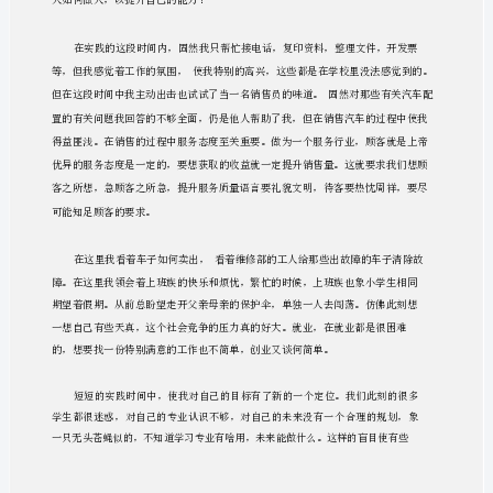
车
销
七月流火，酷热难耐。正是这样的盛夏节气，我开始了我的假期社
售
有
汽车
售有
售部
汽车
售有
幸的让我进入了德宝
销
限公司的销
。德宝
销
限公司是以
顾
问
车
售
车
修
汽车
部
培
综
销
、整
维
、
俱乐
及驾驶
训服务为一体的
的
会
性质
充
个
参加社
实践
的活动让我对自己
人
心
得
固然我所学的专业是国际经济于贸易，销售
和我的专业没
报
告
对我来说很陌生，要想把工作做好，就一定认识这方面的知识，对其各方面