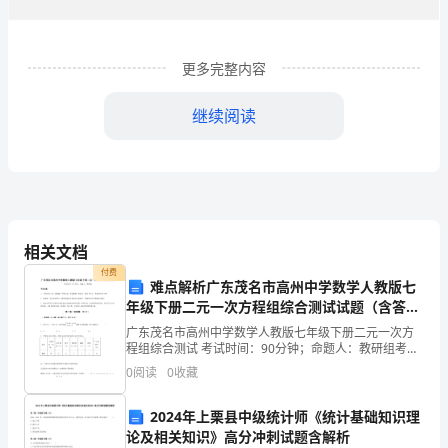
作
为
一
更多完整内容
名
继续阅读
汽
车
销
售
相关文档
顾
付费
难点解析广东茂名市高州中学数学人教版七
年级下册二元一次方程组综合测试试题（含答案
问，
解析）
广东茂名市高州中学数学人教版七年级下册二元一次方
要
程组综合测试 考试时间：90分钟；命题人：教研组考生
注意：1、本卷分第I卷（选择题）和第Ⅱ卷（非选择题）
0
阅读
0
收藏
不
两部分，满分100分，考试时间90分钟2、答卷前
停
2024年上栗县中级统计师《统计基础知识理
都
有
有
有
不停
新的东西浮现，在拥
了愈来愈多的时机的同时，也
论及相关知识》高分冲刺试题含解析