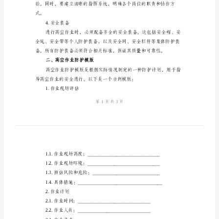
防
护
避免事故的发生。
模
2.计划与准备
版
高
空
好可用。
作
3.队伍组织
业
的
注
意