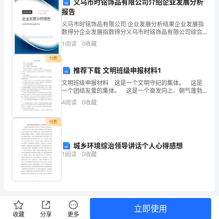
义乌市时铭饰品有限公司介绍企业发展分析
作
报告
义乌市时铭饰品有限公司 企业发展分析结果企业发展指
业
数得分企业发展指数得分义乌市时铭饰品有限公司综合
得分说明：企业发展指数根据企业规模、企业创新、企
时，
1
阅读
0
收藏
业风险、企业活力四个维度对企业发展情况进行评价。
该企
首
付费
推荐下载 文明班级申报材料1
4.集体防护措施
先
文明班级申报材料 这是一个文明守纪的集体。 这是
一个团结友爱的集体。 这是一个奋发向上、朝气蓬勃
要
的集体 这是一个有着强大凝聚力、生命力、创造力的
4
阅读
0
收藏
集体 "勤奋求实，团结进取"一句响亮的
树
付费
立
起
城乡环境综治领导讲话个人心得感想
1
阅读
0
收藏
安
5.管理措施
全
意
立即使用
识，
收藏
分享
更多