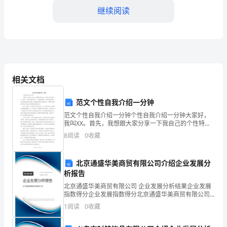
注
继续阅读
意
事
项
1.
相关文档
安
范文个性自我介绍一分钟
全
范文个性自我介绍一分钟个性自我介绍一分钟大家好，
2.作业计划
我叫XX。首先，我想跟大家分享一下我自己的个性特
意
点。我是一个非常乐观阳光的人，总是能够积极、乐观
8
阅读
0
收藏
地看待事物。无论是面对困难还是挑战，我都相信困难
识
只是暂时
北京通盛华美商贸有限公司介绍企业发展分
进
析报告
行
北京通盛华美商贸有限公司 企业发展分析结果企业发展
指数得分企业发展指数得分北京通盛华美商贸有限公司
高
综合得分说明：企业发展指数根据企业规模、企业创
1
阅读
0
收藏
新、企业风险、企业活力四个维度对企业发展情况进行
3.个人防护措施
空
评价。