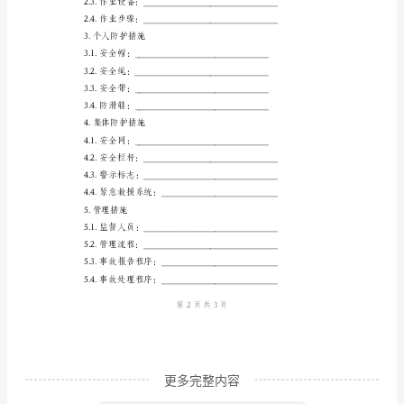
式。
事
4.安全装备
项
与
防
护
模
二、高空作业防护模版
版
一、
高
1.作业现场评估
空
作
业
更多完整内容
的