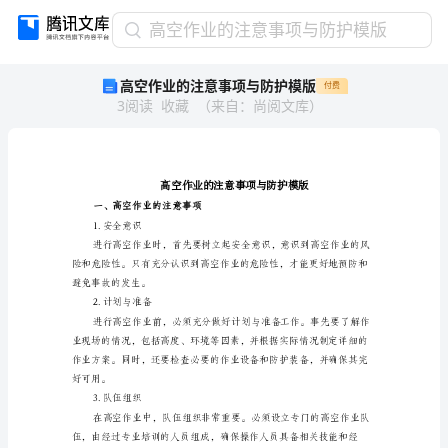
高
高空作业的注意事项与防护模版
空
高空作业的注意事项与防护模版
付费
作
3
阅读
收藏
（
来自
：
尚阅文库
）
业
的
注
意
事
项
一、高空作业的注意事项
1.安全意识
与