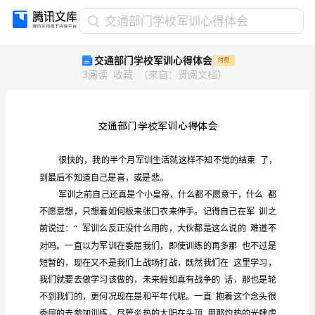
交
交通部门学校军训心得体会
通
交通部门学校军训心得体会
付费
部
3
阅读
收藏
（
来自
：
贤阅文档
）
门
学
校
军
训
心
得