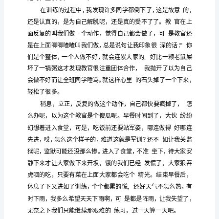
前
帝
意
军训之
自己还真是个小皇
，什么都不愿
体
会
意想
想着如
衣
得
不愿
，只
何板来张口
来伸手。记
很
快
前说
没
的
这
说的
过：“军训么反正
什么用
，大伙都是
么
的，
我
的
对吗。一直以为军训在委屈我
，即
训
半
个
的
们
然
们
这
学
短暂
，现在又不是我
上战场打战，既
我
在
里
月
军
们就
做学
做的
如
的
我
要去
习该
，未来假
真有战争
训
生