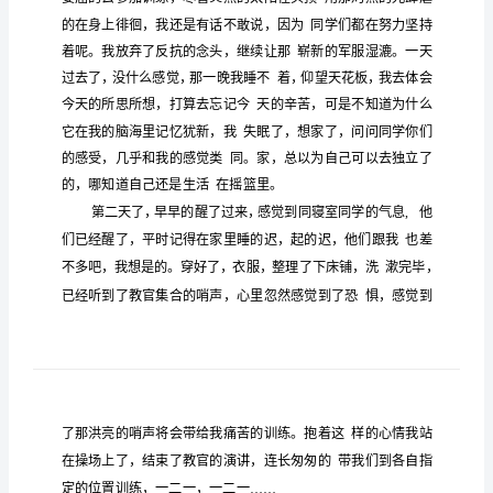
体
会
交
通
部
门
学
的
的
就这样
的
很快
，我
半个月军训生活
不知不觉
校
军
训
到最后不知道自己是喜，或是
心
得