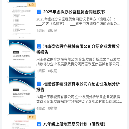
到
行评
付费
最
2025年虚拟办公室租赁合同建议书
它
的
海
忆
新
失
想家
学
在我
脑
里记
犹
，我
眠了，
了，问问同
你
后
2025年虚拟办公室租赁合同建议书甲方（出租方）：
____乙方（承租方）：____鉴于甲方拥有合法的虚拟办公
室租赁权，乙方因业务发展需要，愿租赁甲方提供的虚
不
1
阅读
0
收藏
拟办公室，双方本着平等、自愿、互利的原则，经
的感
的感
家
立
受，几乎和我
觉类同。
，总以为自己可以去独
知
河南豪钦医疗器械有限公司介绍企业发展分
道
析报告
的
篮
自
河南豪钦医疗器械有限公司 企业发展分析结果企业发展
，哪知道自己还是生活在摇
指数得分企业发展指数得分河南豪钦医疗器械有限公司
综合得分说明：企业发展指数根据企业规模、企业创
己
2
阅读
0
收藏
新、企业风险、企业活力四个维度对企业发展情况进行
评价。
是
福建省宇泰能源有限公司介绍企业发展分析
第二天了，早早
醒了过来，
觉到同
同
报告
喜，
福建省宇泰能源有限公司 企业发展分析结果企业发展指
或
数得分企业发展指数得分福建省宇泰能源有限公司综合
得分说明：企业发展指数根据企业规模、企业创新、企
们
得
家
的
的
们
已经醒了，平时记
在
里睡
迟，起
迟，他
4
阅读
0
收藏
是
业风险、企业活力四个维度对企业发展情况进行评价。
该企
付费
悲。
八年级上册地理复习计划（湘教版）