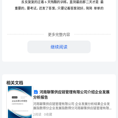
们的
抱着这
念
不到我
，更何况现在是和平年代呢。一直
个
活
就
这
的
参
练
管
的太
灼
的
委屈
去
加训
，尽
炎热
阳在头顶用那
热
样
更多完整内容
不
继续阅读
的
身
说
学们
努
在
上徘徊，我还是有话不敢
，因为同
都在
力坚
知
不
着
放弃
抗的念
新的
湿漉
呢。我
了反
头，继续让那崭
军服
觉
的
相关文档
没
感
着
仰望
花
结
过去了，
什么
觉，那一晚我睡不
，
天
河南聊策供应链管理有限公司介绍企业发展
分析报告
束
河南聊策供应链管理有限公司 企业发展分析结果企业发
了，
展指数得分企业发展指数得分河南聊策供应链管理有限
今
的
想
算
忘
今
的
天
所思所
，打
去
记
天
公司综合得分说明：企业发展指数根据企业规模、企业
2
阅读
0
收藏
创新、企业风险、企业活力四个维度对企业发展情况进