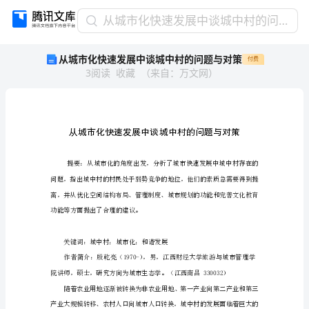
从
从城市化快速发展中谈城中村的问题与对策
城
从城市化快速发展中谈城中村的问题与对策
付费
市
3
阅读
收藏
（
来自
：
万文网
）
化
快
速
发
展
中
谈