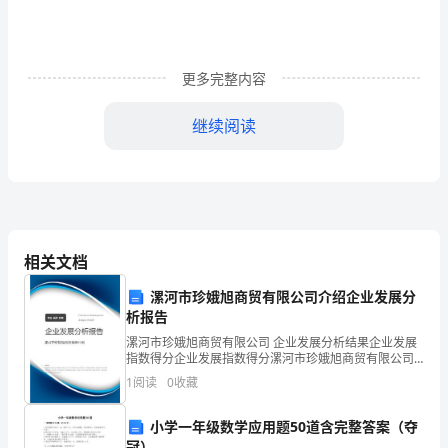
的
问
题
更多完整内容
与
继续阅读
对
策
提
相关文档
要：
即位于城市和乡村之间的过渡地区。
漯河市珍娥旭商贸有限公司介绍企业发展分
从
析报告
漯河市珍娥旭商贸有限公司 企业发展分析结果企业发展
城
指数得分企业发展指数得分漯河市珍娥旭商贸有限公司
综合得分说明：企业发展指数根据企业规模、企业创
市
1
阅读
0
收藏
新、企业风险、企业活力四个维度对企业发展情况进行
评价。
化
小学一年级数学应用题50道含完整答案（夺
冠）