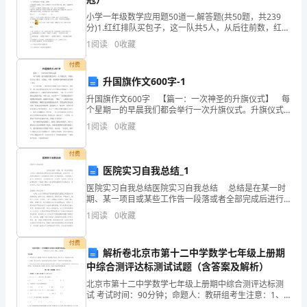
的
小学一年级数学应用题50道一.解答题(共50题，共239
角
分)1.红红排队买包子，这一队共5人，从后往前数，红红
排第3，红红前面有几个人？2.树上有7只小鸟，飞走了3
1
阅读
0
收藏
度
只，又飞来了2只，现在树上有几只小鸟
二、城中村问题的特征
付费
出
升国旗作文600字-1
（
发，
升国旗作文600字 【篇一：一次神圣的升旗仪式】 每
个星期一的早晨我们都会举行一次升旗仪式。升旗仪式
分
分为三部分，分别是：升旗、唱国歌和老师或校长在国
1
阅读
0
收藏
旗下讲话。 今天是星期一，我们依旧在操场上
析
付费
了
医院实习自我总结_1
医院实习自我总结医院实习自我总结 总结是在某一时
城
期、某一项目或某些工作告一段落或者全部完成后进行
回顾检查、分析评价，从而得出教训和一些规律性认识
1
阅读
0
收藏
市
的一种书面材料，它
快
付费
解析卷北京市第十二中学数学七年级上册期
速
中综合测评达标测试试题（含答案及解析）
北京市第十二中学数学七年级上册期中综合测评达标测
发
试 考试时间：90分钟；命题人：教研组考生注意：1、
本卷分第I卷（选择题）和第Ⅱ卷（非选择题）两部分，满