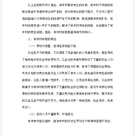
城
市
化
献也日渐增多。
快
一、城中村的概述
速
发
展
中
谈
城
中
村