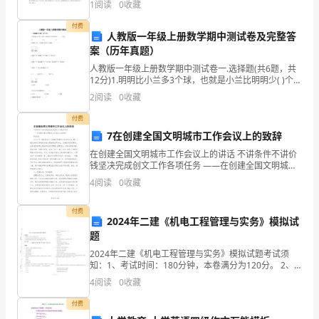
1
阅读
0
收藏
展
分100分，考试时间90分钟2、答卷前，考生务必
付费
中
人教版一年级上册数学期中测试卷及完整答
无份”。
案（历年真题）
城
人教版一年级上册数学期中测试卷一.选择题(共6题，共
（二）流动人员大量集聚，环境恶化
中
12分)1.明明比小兰多3个球，也就是小兰比明明少( )个
球。A.1 B.2 C.32.根据下表，下面哪句
2
阅读
0
收藏
村
付费
存
7在创建全国文明城市工作会议上的致辞
在创建全国文明城市工作会议上的讲话 不讲条件不讲价
在
钱坚决完成创文工作各项任务 ——在创建全国文明城市
工作会议上的讲话 同志们： 今天下午，市政府召开了创
的
4
阅读
0
收藏
建文明城市工
问
付费
2024年二建《机电工程管理与实务》模拟试
题，
题
2024年二建《机电工程管理与实务》模拟试题考试须
指
知：1、考试时间：180分钟，本卷满分为120分。 2、
请首先按要求在试卷的指定位置填写您的姓名、准考证
出
4
阅读
0
收藏
号等信息。 3、请仔细阅读各种题目的回答要求，
城
付费