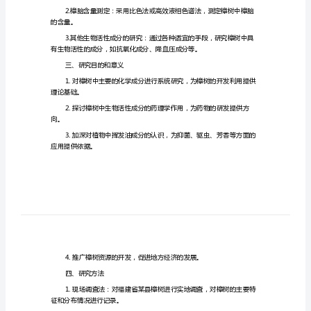
究
的
开
题
义。
报
二、研究内容
告
系
樟
树
中的化学成分。
化
学
的含量。
成