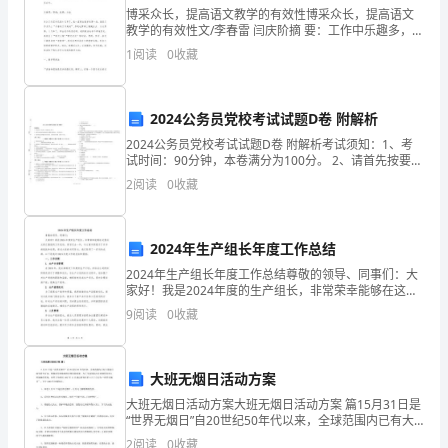
布
五、预期结果
博采众长，提高语文教学的有效性博采众长，提高语文
教学的有效性文/李春雷 闫庆阶摘 要：工作中乐趣多，要
于
想形成自己的独特教学风格，就要博采众长。关键词：
1
阅读
0
收藏
赞美；竞赛；方法参加工作至今已经十
亚
热
2024公务员党校考试试题D卷 附解析
发展。
带
2024公务员党校考试试题D卷 附解析考试须知：1、考
试时间：90分钟，本卷满分为100分。 2、请首先按要求
在试卷的指定位置填写您的姓名、考号等信息。 3、请仔
和
2
阅读
0
收藏
细阅读各种题目的回答要求，在密封线内答
热
2024年生产组长年度工作总结
带
2024年生产组长年度工作总结尊敬的领导、同事们：大
地
家好！我是2024年度的生产组长，非常荣幸能够在这里
向大家汇报我的工作总结。回首过去一年，与大家共同
9
阅读
0
收藏
区
经历了许多的挑战和机遇，通过大家的共同努力，我们
的
大班无烟日活动方案
重
大班无烟日活动方案大班无烟日活动方案 篇15月31日是
“世界无烟日”自20世纪50年代以来，全球范围内已有大
要
量流行病学研究证实，吸烟是导致肺癌的首要危险因
2
阅读
0
收藏