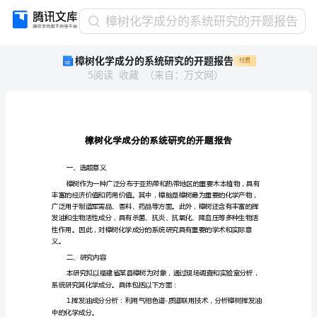
樟
樟树化学成分的系统研究的开题报告
树
樟树化学成分的系统研究的开题报告
付费
化
5
阅读
收藏
（
来自
：
万文网
）
学
成
分
的
系
统
研
一、选题意义