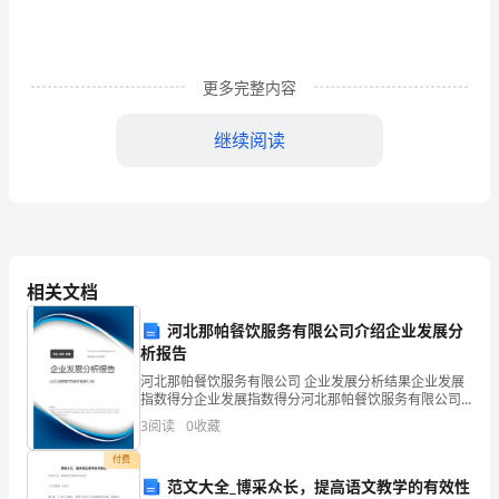
选
题
意
更多完整内容
义
继续阅读
樟
树
四、研究方法
作
为
相关文档
征和分布情况进行记录。
一
河北那帕餐饮服务有限公司介绍企业发展分
种
析报告
樟树的化学成分进行分析和鉴定。
河北那帕餐饮服务有限公司 企业发展分析结果企业发展
广
指数得分企业发展指数得分河北那帕餐饮服务有限公司
综合得分说明：企业发展指数根据企业规模、企业创
泛
3
阅读
0
收藏
新、企业风险、企业活力四个维度对企业发展情况进行
评价。
的相关性以及其重要程度。
付费
分
范文大全_博采众长，提高语文教学的有效性