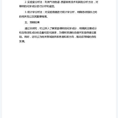
分
的
三、研究目的和意义
系
统
研
理论基础。
究
的
向。
开
题
应用提供依据。
报
告
一、