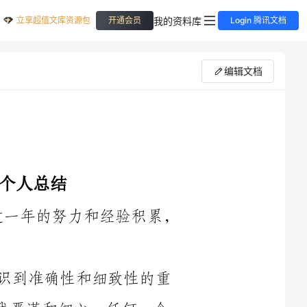
立享超值文库资源包
我的资料库
开通会员
Login 腾讯文档
编辑文档
我在2024年度担任财务出纳工作，经过一年的努力和经验积累，
首先，在财务出纳的职位上，我深刻认识到准确性和细致性的重
要性。每一笔财务数据的记录和处理都需要我严谨和细心，任何一个
错误或者遗漏都可能对公司的财务运作产生负面影响。因此，我在处
理记账和核对账目的过程中，一直保持高度的责任心和严肃态度，确