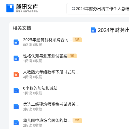
2024
年
相关文档
2024年财
财
2025年建筑钢材采购合同协议书版
付费
务
0
阅读
0
收藏
出
性格认知与测定测试答案
付费
1
阅读
0
收藏
纳
人教版六年级数学下册《式与方程》精美课件
4
阅读
0
收藏
工
6小数的加法和减法
1
阅读
0
收藏
作
优选二级建筑师资格考试通关秘籍题库附答案（考试直接用）
个
3
阅读
0
收藏
幼儿园中班综合面条的舞蹈教案
付费
人
2
阅读
0
收藏