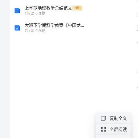
总
上学期地理教学总结范文
付费
1
阅读
0
收藏
结
大班下学期科学教案《中国龙》含反思
7
阅读
0
收藏
2024
年
财
务
出
纳
工
作
复制全文
个
全屏阅读
人