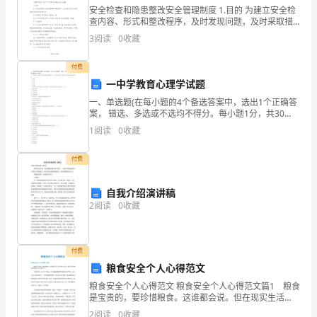
展，
安全检查和隐患整改安全管理制度 1.目的 为建立安全检
查内容、形式和整改程序，及时发现问题，及时采取措
我
施，消除物的不安全状态，纠正人的不安全行为，促进
3
阅读
0
收藏
安全管理，实现安全生产，特制定本规定
们
付费
需
一中学教育心理学试题
要
一、单选题(在每小题的4个备选答案中，选出1个正确答
案， 错选、多选或不选均不得分。每小题1分，共30
分)1．19世纪末，美国心理学家桑代克通过对（a ）的
提
1
阅读
0
收藏
学习研究，建构了科学教育心理学的体系。A
前
付费
开
自我介绍演讲稿
始
2
阅读
0
收藏
方
案
付费
粮食安全个人心得范文
制
粮食安全个人心得范文 粮食安全个人心得范文篇1 粮食
是宝贵的，要珍惜粮食。这谁都会说。但在现实生活
定
中，能真正体会粮食重要性的人却为数不多。 近段时
2
阅读
0
收藏