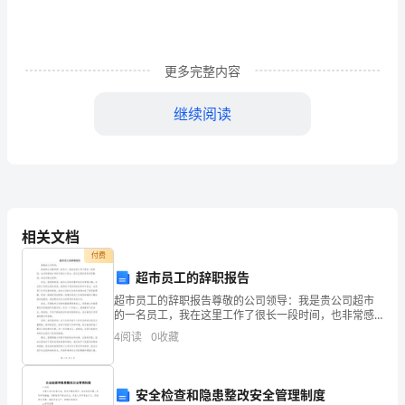
了
确
保
更多完整内容
事
继续阅读
情
或
工
作
相关文档
有
付费
超市员工的辞职报告
序
超市员工的辞职报告尊敬的公司领导：我是贵公司超市
有
的一名员工，我在这里工作了很长一段时间，也非常感
谢公司给予我这个机会。经过反复思考和深思熟虑，我
4
阅读
0
收藏
决定提出辞职。首先，我想说的是，我对公司的发展和
效
成长非常
开
安全检查和隐患整改安全管理制度