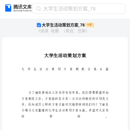
大
大学生活动策划方案_78
学
大学生活动策划方案_78
付费
生
1
阅读
收藏
（
来自
：
豆柴
）
活
动
策
划
方
案
_78