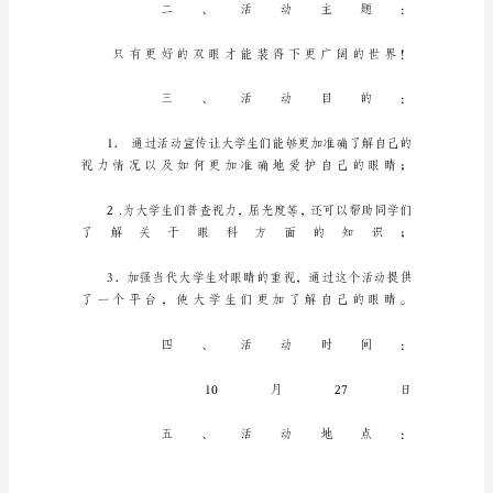
动
策
划
方
案
模
板
合
集
6
篇
为