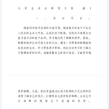
大
学
生
活
动
策
划
方
案
大
学
生
活