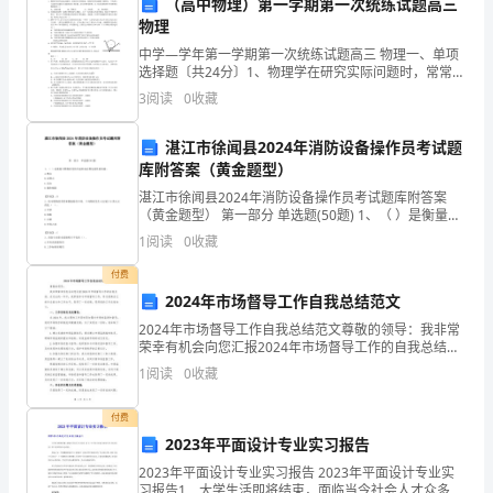
（高中物理）第一学期第一次统练试题高三
物理
试
中学—学年第一学期第一次统练试题高三 物理一、单项
须
选择题〔共24分〕1、物理学在研究实际问题时，常常进
限”——私有财产权不可侵犯和部分有限原则
行科学抽象，即抓住研究问题的主要特征，不考虑与当
3
阅读
0
收藏
知：
前研究问题无关或影响较小的因素，建立理想化模型，
C、“契约是一种合意，依此合意，一人或数人对其
1、
湛江市徐闻县2024年消防设备操作员考试题
库附答案（黄金题型）
考
则
湛江市徐闻县2024年消防设备操作员考试题库附答案
他
他
（黄金题型） 第一部分 单选题(50题) 1、（ ）是衡量可
D、“任何行为使
人受损害时，因自己的过失而致行为发生之人对该
试
燃物质受热升温形成自燃危险性的依据。A.燃点B.自燃点
1
阅读
0
收藏
C.闪点D.爆炸极限【答案】：
时
付费
责任原则
间：
2024年市场督导工作自我总结范文
离
10、梁某欲将儿子转到
2024年市场督导工作自我总结范文尊敬的领导：我非常
120
荣幸有机会向您汇报2024年市场督导工作的自我总结。
在过去的一年中，我积极参与市场督导工作，努力提高
分
1
阅读
0
收藏
自己的专业能力和工作水平，取得了一些成绩。现将我
钟，
付费
2023年平面设计专业实习报告
本
2023年平面设计专业实习报告 2023年平面设计专业实
习报告1 大学生活即将结束，面临当今社会人才众多，