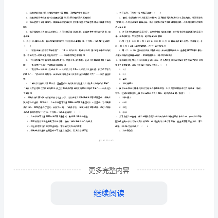
市
（
区）
一）
姓名
考
准
证号
题
………
下半年司法考试
试卷
）题库综合试题
2024
（
一
D
密
……….………
库
…
考试须知
：
封
………………
综
1、考试时间：120分钟，本卷满分为100分。
…
线
………………
合
…
内
……..………
………
试
不
………………
单选题
本大题共
题
每题
分
共
一、
（
50
，
1
，
50
…….
题
准
………………
答
…….
D
更多完整内容
题
……………
卷
继续阅读
含
管
B、克森公司在丙国应享有司法
辖豁免