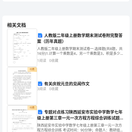
C、乙国
答
案
相关文档
级宪法的（）
2024
人教版二年级上册数学期末测试卷附完整答
案（历年真题）
A、法治原则
下
人教版二年级上册数学期末测试卷一.选择题(共8题，共
B、人权原则
16分)1.计算一个乘数是4，另一个乘数是3，积是多少？
半
要用( )法计算。A.加 B.减 C.乘2.与8×7
1
阅读
0
收藏
C、人民主权原则
年
付费
D、“分权制衡”原则
司
有关庆祝元旦的见闻作文
法
3
阅读
0
收藏
管
权，并诉诸乙国法院。尽
考
试
哪一选项是正确的？（）
付费
专题对点练习陕西延安市实验中学数学七年
（试
级上册第三章一元一次方程方程综合训练试题
（含答案解析）
陕西延安市实验中学数学七年级上册第三章一元一次方
卷
程方程综合训练 考试时间：90分钟；命题人：教研组考