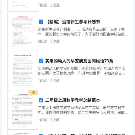
生注意：1、本卷分第I卷（选择题）和第Ⅱ卷（非选择
1
阅读
0
收藏
一）
题）两部分，满分100分，考试时间90分钟2、答卷
题
【精编】迎接新生参考计划书
库
迎接新生参考计划书 一、活动背景及目的 又到了每
年一度的新生入学的阶段了，为了更好地配合学校做好
综
迎接XX级新生的工作，给新生留下美妙的第一印象，青
3
阅读
0
收藏
年志愿者协会结合以往迎新工作经历决定要在汽车站和
合
火
试
实用的动人的早安朋友圈问候语73条
实用的动人的早安朋友圈问候语73条实用的动人的早安
题
朋友圈问候语锦集73条 与其埋怨世界，不如改变自
己。管好自己的心，做好自己的事，比什么都强。人生
D
1
阅读
0
收藏
诉讼
无完美，曲折亦风景。[20XX]再见，[20XX
卷
付费
二年级上册数学教学总结范本
含
予拒绝
二年级上册数学教学总结范本在二年级上册的数学教学
答
中，我按照教材的要求，结合学生的特点和需求，采取
了灵活多样的教学方法，使学生在轻松愉快的学习氛围
（）
1
阅读
0
收藏
案
中取得了较好的成绩。下面我将对本学期的数学教学进
行总结。
考