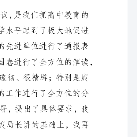
作用。刚才，会议对去年高中办学水平的先进单位进行了通报表
彰；三位教研员就如何应对明年高考全国卷进行了全方位的解读，
提出了复习迎考建议，讲得很具体、很透彻、很精辟；特别是庹
局长作了一个很好的工作报告，对去年的工作进行了全方位的分
析回顾，对下一段的工作进行了安排部署，提出了具体要求，我
完全赞同，请大家抓好落实。下面，在庹局长讲的基础上，我再
近年来，我们一以贯之地狠抓质量建设、一如既往地深化教
学改革、一往情深地推进学校文化，全市高中教育持续快速发展，
质量建设取得丰硕成果。今年我市高考成绩持续攀升，连续6年