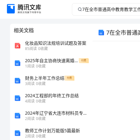
7
在
相关文档
7在全市普通
全
化妆品知识法规培训试题及答案
市
85
阅读
0
收藏
普
2025年自主协商快速离婚合同范文
付费
1
阅读
0
收藏
通
财务上半年工作总结
付费
3
阅读
0
收藏
高
2024工程部的年终工作总结
4
阅读
0
收藏
中
2024年辽宁省大连市材料员专业管理实务考试题库及参考答案（综合卷）
教
2
阅读
0
收藏
教师工作计划万能版5篇最新
育
2
阅读
0
收藏