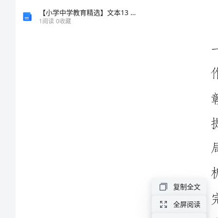
教
【小学中学教育精选】文本13 记念刘和珍君
1
阅读
0
收藏
学
工
作
会
议
上
致
复制全文
辞
全屏阅读
在