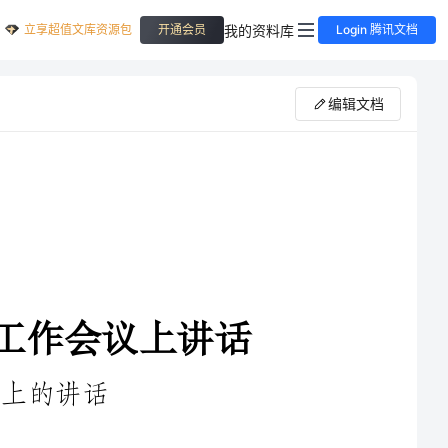
立享超值文库资源包
我的资料库
开通会员
Login 腾讯文档
编辑文档
话
每年召开一次普通高中教学工作会议，是我们抓高中教育的
一项长效机制，对提升我市普通高中办学水平起到了极大地促进