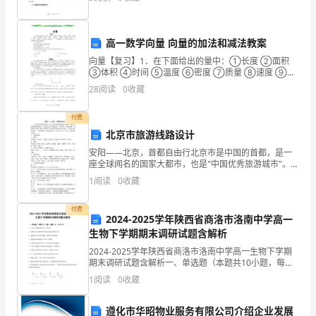
教材的结构和知识点。2. 提高音乐教学能力，通过学
试
三、存在的不足
用
高一数学向量 向量的加法和减法教案
期
向量【复习】1．在下面给出的量中：①长度 ②面积
③体积 ④时间 ⑤温度 ⑥密度 ⑦质量 ⑧速度 ⑨加
已
速度 ⑩位移 功 动能 动量 角，可以用一个实数（正数、
28
阅读
0
收藏
负数或零
接
付费
近
北京市旅游线路设计
安阳——北京，首都自由行北京市是中国的首都，是一
尾
座全球闻名的国家大都市，也是"中国优秀旅游城市"。北
京市处于华北地区，冬季寒冷，夏季炎热，秋季有沙尘
声，
1
阅读
0
收藏
暴。据此季节特点，我认为春季到北京出游是一个比较
不错
在
付费
2024-2025学年陕西省商洛市洛南中学高一
这
生物下学期期末调研试题含解析
2024-2025学年陕西省商洛市洛南中学高一生物下学期
将
期末调研试题含解析一、单选题（本题共10小题，每题3
分，共30分）1、下列关于溶酶体的说法不正确的是A．
近
1
阅读
0
收藏
溶酶体是内质网断裂后形成的两层膜包被的小
X
遵化市华昭物业服务有限公司介绍企业发展