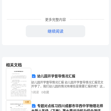
1
时
光
更多完整内容
荏
继续阅读
苒，
踏
入
积极的作用我简单的做了一个。
__
相关文档
从
幼儿园开学督导情况汇报
事
工作总结如下：
幼儿园开学督导情况汇报 幼儿园开学督导情况汇报范文
开学了，我们幼儿园的情况有哪些是需要汇报的呢？这
销
时候，最关键的幼儿园开学督导情况汇报怎么能落下，
1
阅读
0
收藏
一、完成的主要工作：
下面小编给大家分享幼儿园开学督导情况
售
付费
会
专题对点练习四川成都市华西中学物理北师
大版八年级（下册）第七章运动和力综合测评试