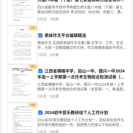
计
卷（含答案详解）
四川成都市华西中学物理北师大版八年级（下册）第七
纳。
章运动和力综合测评 考试时间：90分钟；命题人：教研
工
组考生注意：1、本卷分第I卷（选择题）和第Ⅱ卷（非选
2
阅读
0
收藏
择题）两部分，满分100分，考试时间90分钟2、
作
付费
已
表妹作文平台编辑精选
表妹作文 实用的表妹作文合集7篇 在学习、工作、生活
经
中，大家一定都接触过作文吧，作文根据体裁的不同可
二、加强，注重提升个人修养和综合素质
以分为记叙文、说明文、应用文、议论文。你知道作文
快
1
阅读
0
收藏
怎样才能写的好吗？下面是小编帮大家整理
X
付费
江西省横峰中学、铅山一中、德兴一中2024
个
年高一上学期第一次月考生物综合检测试卷（含
答案）
月
江西省横峰中学、铅山一中、德兴一中2024年高一上学
期第一次月考生物综合检测试卷（含答案）一、单选题
（本题共10小题，每题3分，共30分）1、细胞核最重要
了，
2
阅读
0
收藏
的功能是A．合成蛋白质的主要场所B．进行能量转
转
付费
2024初中音乐教研组个人工作计划
眼
2024初中音乐教研组个人工作计划一、目标和任务作为
初中音乐教研组的一员，我将努力完成以下目标和任
间
务：1. 深入了解新版初中音乐教材的内容和要求，熟悉
综合能力不断得到提高。
5
阅读
0
收藏