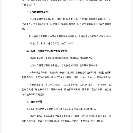
作
总
结
这样对公司和个人都无益处的'。
2024
年
会
计
个
人
2024年会计个人工作总结2
工
作
总
结