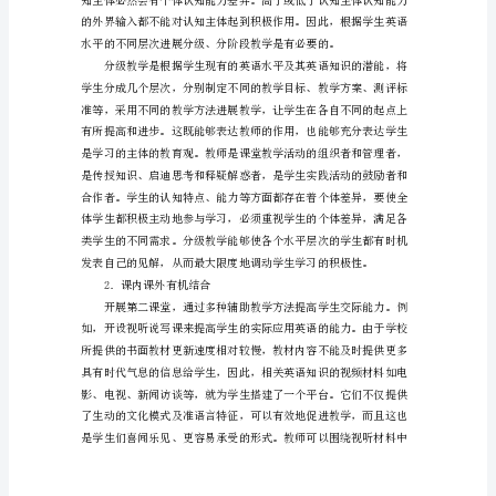
的
大
学
英
解决的问题。
语
教
学
研
究
论
文