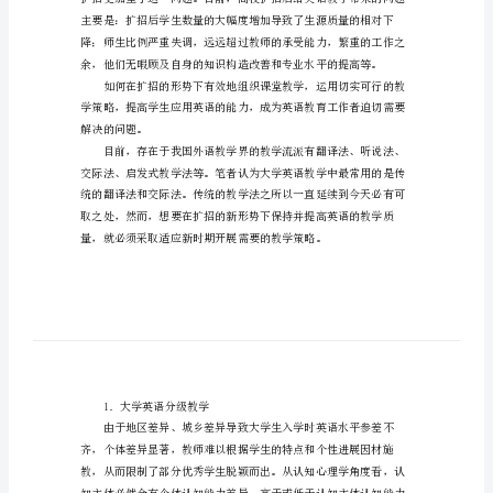
教
学
学习能力。
研
究
论
文
都是一个严峻的考验。
扩
招
形
势
下