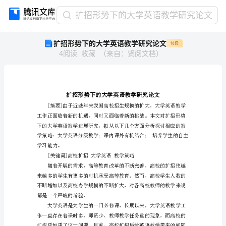
扩
扩招形势下的大学英语教学研究论文
招
扩招形势下的大学英语教学研究论文
付费
形
4
阅读
收藏
（
来自
：
贤阅文档
）
势
下
的
大
学
英
语