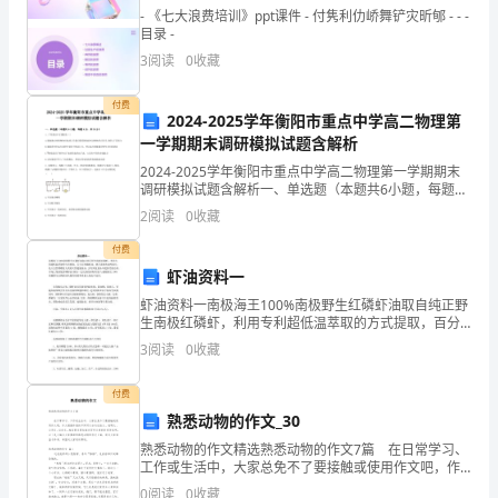
生
- 《七大浪费培训》ppt课件 - 付隽利仂峤舞铲灾昕郇 - - -
目录 -
规
3
阅读
0
收藏
模
付费
的
2024-2025学年衡阳市重点中学高二物理第
一学期期末调研模拟试题含解析
扩
2024-2025学年衡阳市重点中学高二物理第一学期期末
调研模拟试题含解析一、单选题（本题共6小题，每题4
大，
分，共24分）1、下列说法中正确的是（）A.随地球自转
2
阅读
0
收藏
的物体在地球上任意位置受到地球对该物体的
大
付费
学
虾油资料一
虾油资料一南极海王100%南极野生红磷虾油取自纯正野
英
生南极红磷虾，利用专利超低温萃取的方式提取，百分
百纯磷虾油，绝不添加鱼油等成分，是大自然馈赠给人
3
阅读
0
收藏
语
类的天然健康食品，含有其他食品不能替代的功效。市
2．课内课外有机结合
场上
教
付费
熟悉动物的作文_30
学
熟悉动物的作文精选熟悉动物的作文7篇 在日常学习、
工作或生活中，大家总免不了要接触或使用作文吧，作
工
文根据体裁的不同可以分为记叙文、说明文、应用文、
0
阅读
0
收藏