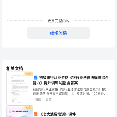
[摘
要]
由
更多完整内容
于
继续阅读
近
1．大学英语分级教学
些
年
来
相关文档
我
付费
初级银行从业资格《银行业法律法规与综合
国
能力》提升训练试题 含答案
初级银行从业资格《银行业法律法规与综合能力》提升
高
训练试题 含答案考试须知：1、考试时间：120分钟，本
卷满分为100分。 2、请首先按要求在试卷的指定位置填
校
1
阅读
0
收藏
写您的姓名、准考证号等信息。 3、请仔细阅读
招
付费
《七大浪费培训》课件