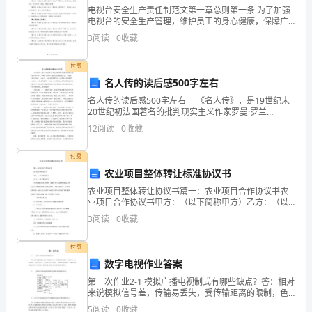
电视台安全生产责任制范文第一章总则第一条 为了加强
2
电视台的安全生产管理，维护员工的身心健康，保障广
播电视事业的正常运行，根据《安全生产法》及其他相
单
3
阅读
0
收藏
关法律法规的规定，制定本责任制。第二条 本责任制适
用于
元
付费
名人传的读后感500字左右
第
名人传的读后感500字左右 《名人传》，是19世纪末
7
20世纪初法国著名的批判现实主义作家罗曼·罗兰
（1866~1944年）创作的人物传记作品，它包括《贝多
12
阅读
0
收藏
课
芬传》（1903）、《米开朗琪罗传》（或译
时
付费
农业项目整体转让标准协议书
做
农业项目整体转让协议书篇一：农业项目合作协议书农
业项目合作协议书甲方：（以下简称甲方）乙方：（以
一
下简称乙方）为促使地方经济的发展，加速社会主义新
3
阅读
0
收藏
乡村建设，经过乙方实质观察和两方的充足磋商，本着
个
互惠互利
付费
太
数字电视作业答案
阳
第一次作业2-1 模拟广播电视制式有哪些缺点？答：相对
来说模拟信号差，传输易丢失，受传输距离的限制，色
能
彩失真，镶边和重影，还容易产生亮、色信号互窜，行
5
阅读
0
收藏