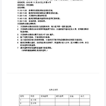
2
方
3
及如何方便、实用
案
能力目标
1
设
2
3
计
情感价值观目标
1
太
2
1
阳
小组进入决赛。
能
教学活动方案：
热
第课时、第课时活动方案略。
12
水
第课时活动方案太阳能热水器决赛
3
活动成员：每班个小组，共个小组。
26
器
活动时间：年月日上午第节
201311204
活动地点：学校操场
比
活动流程：