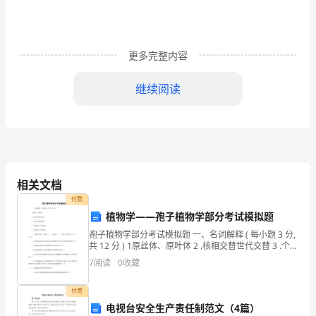
文
教
更多完整内容
学
内
继续阅读
容：
比赛记录
五
年
组别
班级
初始温度
五班
级
1
1
相关文档
五班
2
2
付费
科
植物学——孢子植物学部分考试模拟题
五班
3
3
学
孢子植物学部分考试模拟题 一、名词解释 ( 每小题 3 分,
五班
4
1
共 12 分 ) 1原丝体、原叶体 2 .核相交替世代交替 3 .个体
上
五班
发育系统发育 4 .无性世代、有性世代 5 .同型孢子与异型
5
2
7
阅读
0
收藏
孢子 二、
五班
6
3
册
付费
第
电视台安全生产责任制范文（4篇）