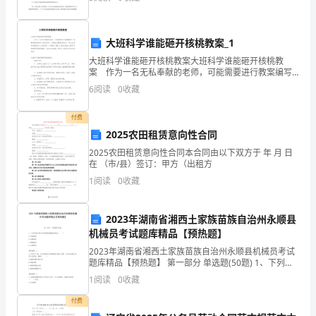
蠕动，半帧频闪烁等现象。模拟电视还有稳定度差、可
热
水
大班科学谁能砸开核桃教案_1
大班科学谁能砸开核桃教案大班科学谁能砸开核桃教
器
案 作为一名无私奉献的老师，可能需要进行教案编写
工作，编写教案有利于我们科学、合理地支配课堂时
教
6
阅读
0
收藏
间。那么优秀的教案是什么样的呢？下面是小编为大家
收集的大
学
付费
2025农田租赁意向性合同
目
2025农田租赁意向性合同本合同由以下双方于 年 月 日
标：
在 （市/县）签订：甲方（出租方
1
阅读
0
收藏
科
学
2023年湖南省湘西土家族苗族自治州永顺县
机械员考试题库精品【预热题】
概
2023年湖南省湘西土家族苗族自治州永顺县机械员考试
念
题库精品【预热题】 第一部分 单选题(50题) 1、下列不
属于施工项目建筑机械检查的是（ ）。A.日常检查B.定
1
阅读
0
收藏
期检查C.普通检查D.专
太
阳
付费