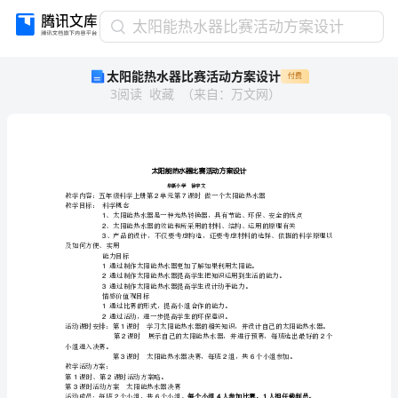
太
太阳能热水器比赛活动方案设计
阳
太阳能热水器比赛活动方案设计
付费
能
3
阅读
收藏
（
来自
：
万文网
）
热
水
器
比
赛
活
华新小学徐宇文
27
教学目标：科学概念
动
1