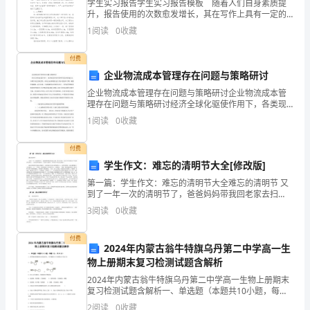
学生实习报告学生实习报告模板 随着人们自身素质提
升，报告使用的次数愈发增长，其在写作上具有一定的
上
窍门。那么大家知道标准正式的报告格式吗？下面是小
1
阅读
0
收藏
编为大家整理的学生实习报告模板，欢迎阅读，希望大
和
家能
付费
手
企业物流成本管理存在问题与策略研讨
上。
企业物流成本管理存在问题与策略研讨企业物流成本管
理存在问题与策略研讨经济全球化驱使作用下，各类现
油
!
你
代管理手段和科学技术接连衍生，加剧市场竞争激烈
1
阅读
0
收藏
性，相关企业相继将注意力集中投射在长期、规模效益
赢取，以及
那
付费
轻
学生作文：难忘的清明节大全[修改版]
第一篇：学生作文：难忘的清明节大全难忘的清明节 又
盈
到了一年一次的清明节了，爸爸妈妈带我回老家去扫
墓，我十分高兴，因为又可以看到几年不见的表哥表姐
3
阅读
0
收藏
的
了，心情是那样地激动，又是那么地紧张，多希望可以
快点见到
身
付费
2024年内蒙古翁牛特旗乌丹第二中学高一生
体
物上册期末复习检测试题含解析
2024年内蒙古翁牛特旗乌丹第二中学高一生物上册期末
如
复习检测试题含解析一、单选题（本题共10小题，每题3
分，共30分）1、核苷酸是核酸的基本组成单位。核苷酸
2
阅读
0
收藏