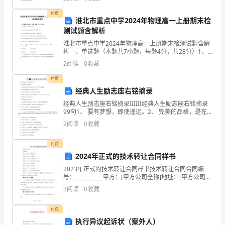
同
的分子结构简式可表示为A． B．C．
付费
燕
淮北市重点中学2024年物理高一上册期末检
测试题含解析
子
淮北市重点中学2024年物理高一上册期末检测试题含解
一
析一、单选题（本题共7小题，每题4分，共28分）1、
关于惯性，下列说法正确的是（ ）A.同一物体在月球
2
阅读
0
收藏
上的惯性只有它在地球上的B.跳远运动员助跑是
般，
6.
付费
用
经典人生励志座右铭摘录
经典人生励志座右铭摘录IIIIII经典人生励志座右铭摘录
尽
99句1、 要有梦想，即使遥远。2、 完美的品格，是在背
地里做可以公开于世的事情。3、 先义而后利者荣，先利
自
2
阅读
0
收藏
而后义者辱。4、 来而不可失者时也，
己
付费
2024年正式的技术转让合同样书
全
2023年正式的技术转让合同样书技术转让合同合同编
身
号：___________甲方：[甲方公司全称]地址：[甲方公司地
7.
址]联系人：[甲方公司联系人]联系方式：[甲方公司联系
3
阅读
0
收藏
的
方式]乙方：[乙方公司全称]地
力
付费
执行异议起诉状（案外人）