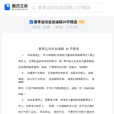
春
春季运动会加油稿20字精选
季
春季运动会加油稿20字精选
付费
运
5
阅读
收藏
（
来自
：
万文网
）
动
会
加
油
稿
20
字