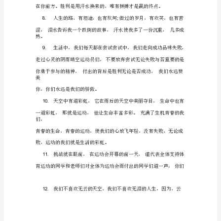
精
选
油啊，
站
在
跑
向前
!
道
上，
3.
努
力
奔
跑
吧!
与，
所