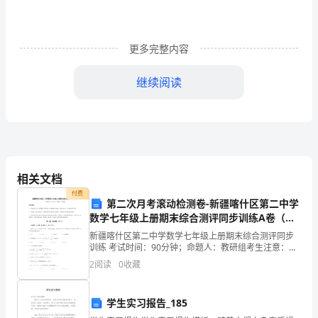
有
!
的
更多完整内容
力
继续阅读
4.
量
顿
时
间
相关文档
都
付费
第二次月考滚动检测卷-新疆喀什区第二中学
个：
凝
数学七年级上册期末综合测评同步训练A卷（附
答案详解）
新疆喀什区第二中学数学七年级上册期末综合测评同步
聚
训练 考试时间：90分钟；命题人：教研组考生注意：
拼搏
!
1、本卷分第I卷（选择题）和第Ⅱ卷（非选择题）两部
在
2
阅读
0
收藏
分，满分100分，考试时间90分钟2、答卷前，考生务
了
学生实习报告_185
5.
腿