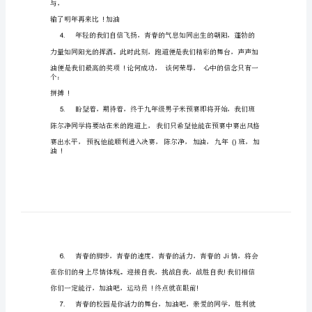
精
选
春
季
运
1.
动
会
加
油
稿
20
2.
字