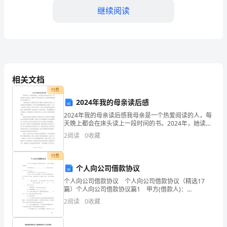
防
继续阅读
备
工
作，
保
相关文档
障
付费
2024年我的母亲读后感
船
2024年我的母亲读后感我母亲是一个热爱阅读的人，每
天晚上都会在床头读上一段时间的书。2024年，她读了
舶
许多优秀的作品，其中最为影响她的是《追风筝的
2
阅读
0
收藏
人》。《追风筝的人》是阿富汗作家卡勒德·胡赛尼的代
及
表
付费
其
个人向公司借款协议
运行和使用。
所
个人向公司借款协议 个人向公司借款协议（精选17
篇）个人向公司借款协议篇1 甲方(借款人)：
第三章应急救援机构
载
_________________身份证号码：_________________ 乙方(出
2
阅读
0
收藏
借公司)
人