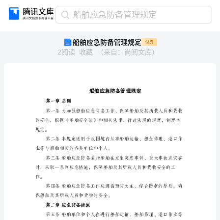
船
船舶应急防备管理规定
舶
船舶应急防备管理规定
付费
应
2
阅读
收藏
（
来自
：
尚阅文库
）
急
防
备
管
理
规
第一章总则
定