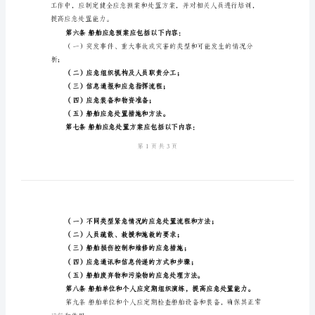
船
规定。
舶
应
业等与船舶相关的各类单位和个人。
急
防
备
作。
管
理
保船舶及其所载人员和货物的安全。
规
定
第二章应急防备措施
第
一