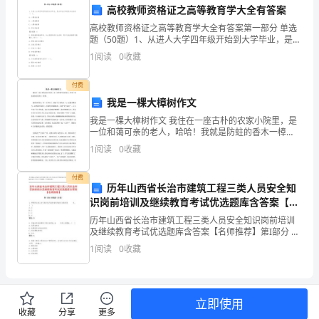
员
高校教师资格证之高等教育学大全有答案
高校教师资格证之高等教育学大全有答案第一部分 单选
和
机构。
题（50题）1、从进人大学四年级开始到大学毕业，是大
学生从学校走向社会的（ ）。A: 心理适应期B: 心理摇
货
1
阅读
0
收藏
摆期C: 心理准备期D: 学业准备期【答案
物
（一）具备应急救援
付费
我是一棵大樟树作文
的
（二）具备应急通信
我是一棵大樟树作文 我住在一座古朴的农家小院里，是
安
一位和蔼可亲的老人，哈哈！我就是防蛀的香木一樟
（三）具备应急救援协调能力。
树。 我的年龄很大，有一百多岁了。我的个子高高的，
1
阅读
0
收藏
与三层教学楼相当。虽然我的年龄大，但我的身体棒
全，
付费
根
历年山西省长治市建筑工程三类人员安全知
力。
识岗前培训及继续教育考试优选题库含答案【名
据
师推荐】
历年山西省长治市建筑工程三类人员安全知识岗前培训
《船
及继续教育考试优选题库含答案【名师推荐】第I部分 单
选题（50题）1. 焊割作业的乙炔气瓶与氧气瓶两者使用
1
阅读
0
收藏
的安全距离是 米。( )A: 3
舶
第四章责任和监督
安
立即使用
全
收藏
分享
更多
障船舶及其所载人员和货物的安全。