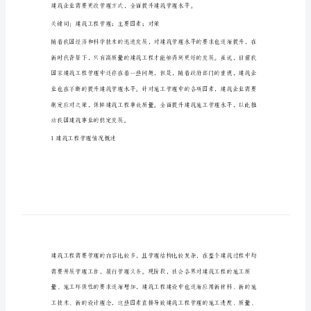
要
析
因
素
及
对
策
分
析
王
关键词：建筑工程管理；主要因素；对策