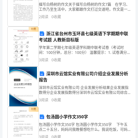
2.1工程管理体制因素
社
描写白杨树的作文关于描写白杨树的作文7篇 在学习、
工作乃至生活中，大家都跟作文打过交道吧，作文是一
种言语活动，具有高度的综合性和创造性。怎么写作文
会
2
阅读
0
收藏
才能避免踩雷呢？下面是小编为大家整理的描写白杨树
的
付费
浙江省台州市玉环县七级英语下学期期中联
不
考试题 人教新目标版
断
学年第二学期七年级英语学科期中联考试卷（考试时
间：100分钟，总分：100分） 温馨提示：1. 试卷满分
100分,共7大题, 71小题, 共8页；2. 所有答案都写在答卷
进
3
阅读
0
收藏
纸上,写在试卷上无效；细
步
深圳市云馆实业有限公司介绍企业发展分析
报告
和
深圳市云馆实业有限公司 企业发展分析结果企业发展指
发
数得分企业发展指数得分深圳市云馆实业有限公司综合
2.2工程管理人员意识因素
得分说明：企业发展指数根据企业规模、企业创新、企
3
阅读
0
收藏
展，
业风险、企业活力四个维度对企业发展情况进行评价。
该企
付费
人
包汤圆小学作文350字
们
包汤圆小学作文350字 包汤圆小学作文350字 下午五
点二十五分，妈妈问我晚餐想吃什么。我说吃饭，可妈
逐
妈吃不下。碰巧，今天妈妈买了包汤圆的材料。妈妈
3
阅读
0
收藏