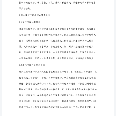
颖
影
响
建
筑
工
程
动我国建筑事业的稳定发展。
管
理
1建筑工程管理情况概述
的
主
要
因