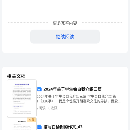
素
及
对
更多完整内容
策
继续阅读
分
析
王
颖
相关文档
摘
2024年关于学生会自我介绍三篇
要：
2024年关于学生会自我介绍三篇 学生会自我介绍 篇
1（336字） 我是个性格开朗喜欢交往的男孩，我爱学
伴
平关系密切。
习，我对学习有极积追求的心，有种负责到底的心。我
2
阅读
0
收藏
喜欢音乐，音乐的海洋里，让我体会快乐。我喜欢打
随
2影响建筑工程管理的因素分析
付费
着
描写白杨树的作文_43