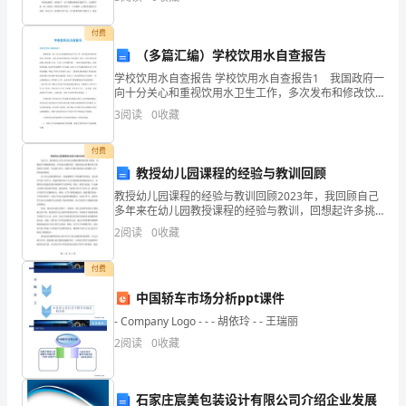
说：“今天晚上，我们一起包汤圆吧！” 妈妈先
渐
付费
重
（多篇汇编）学校饮用水自查报告
学校饮用水自查报告 学校饮用水自查报告1 我国政府一
视
向十分关心和重视饮用水卫生工作，多次发布和修改饮
用水卫生标准。1956年制定的饮用水卫生标准及1959、
建
3
阅读
0
收藏
1976年修订的标准分别包括15项、17项
筑
付费
教授幼儿园课程的经验与教训回顾
工
教授幼儿园课程的经验与教训回顾2023年，我回顾自己
程
多年来在幼儿园教授课程的经验与教训，回想起许多挑
战和改变。作为幼儿园教育者，我深知幼儿时期对孩子
2
阅读
0
收藏
的发展至关重要。在这篇文章中，我将分享我在教授幼
的
儿园
付费
质
中国轿车市场分析ppt课件
量。
- Company Logo - - - 胡依玲 - - 王瑞丽
开
2
阅读
0
收藏
展
石家庄宸美包装设计有限公司介绍企业发展