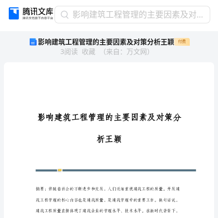
影
影响建筑工程管理的主要因素及对策分析王颖
响
影响建筑工程管理的主要因素及对策分析王颖
付费
建
3
阅读
收藏
（
来自
：
万文网
）
筑
工
程
管
理
的
主