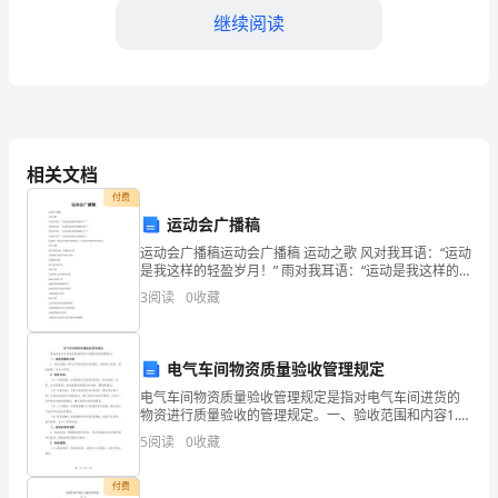
继续阅读
级
统
A.82068+43+2320
计
B.82068+2249
师
C.82068-2249
相关文档
《统
D.82068+{-[(43+2320)-(12+863)]}
付费
计
运动会广播稿
第4题：不定项选择题(本题1分)
运动会广播稿运动会广播稿 运动之歌 风对我耳语：“运动
工
是我这样的轻盈岁月！” 雨对我耳语：“运动是我这样的
淋漓尽致！” 雷对我耳语：“运动是我这样的铿锵有力！”
作
3
阅读
0
收藏
电对我耳语：“运动是我这样的亮丽透明！
实
计违法行为包括（）。
电气车间物资质量验收管理规定
务》
A.提供不完整的统计资料
电气车间物资质量验收管理规定是指对电气车间进货的
考
物资进行质量验收的管理规定。一、验收范围和内容1.
B.提供不真实的统计资料
验收范围：电气车间进货的各类物资，包括电气设备、
5
阅读
0
收藏
电线电缆、电气元件等。2. 验收内容：（1）外观质量
前
C.拒绝、阻碍统计检查
付费
D.要求统计人员篡改统计资料