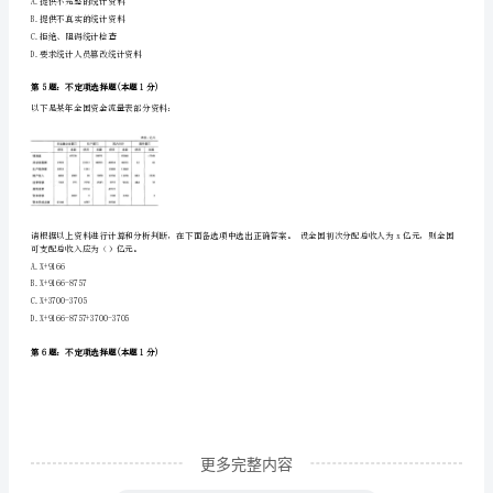
试
第3题：不定项选择题(本题1分)
卷
以下是某年全国资金流量表部分资料：
完
整
版
2024
年
镶
黄
旗
更多完整内容
中