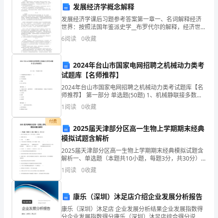
冲
发展经济学概念解释
刺
发展经济学课后习题参考答案第一章一、名词解释经济
第5题：不定项选择题(本题1分)
世界：按照法国年鉴派史学__布罗代尔的解释，经济世界
试
是在全球形成一个经济整体的情况下， 地球上一个部分
6
阅读
0
收藏
以下是某年全国资金流量表部分资料：
的经济。一个经济世界有三个组成要素： 首先，它占据
卷
2024年台山市国家电网招聘之机械动力类考
完
试题库【名师推荐】
整
2024年台山市国家电网招聘之机械动力类考试题库【名
师推荐】 第一部分 单选题(50题) 1、机械静联接多数属
版
于( )。A.可拆联接B.不可拆联接C.焊接D.以上均不是【答
1
阅读
0
收藏
案】：A2、机械工
第
付费
2025届天津部分区高一生物上学期期末经典
1
模拟试题含解析
题：
2025届天津部分区高一生物上学期期末经典模拟试题含
解析一、单选题（本题共10小题，每题3分，共30分）
可支配总收入应为（）亿元。
1、绿叶中的色素有4种，其中叶绿素a主要吸收A．蓝紫
不
1
阅读
0
收藏
光和红光 B．蓝紫光或红光C．红光 D．蓝紫
A.X+9166
定
B.X+9166-8757
康乐（深圳）沐足店介绍企业发展分析报告
项
C.X+3700-3705
康乐（深圳）沐足店 企业发展分析结果企业发展指数得
分企业发展指数得分康乐（深圳）沐足店综合得分说
D.X+9166-8757+3700-3705