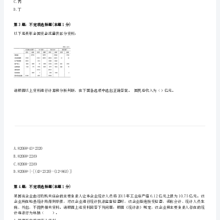
《统
A.事业单位
计
B.政府综合统计机构
工
C.部门统计机构
D.国务院直属垂直机构
作
实
第2题：不定项选择题(本题1分)
务》
考
前
A.甲
B.乙
冲
C.丙
刺
D.丁