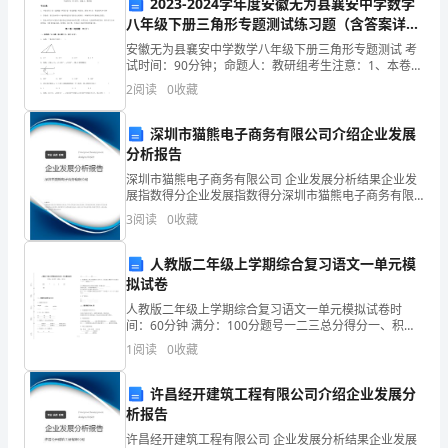
2023-2024学年度安徽无为县襄安中学数学
炼
八年级下册三角形专题测试练习题（含答案详
解）
安徽无为县襄安中学数学八年级下册三角形专题测试 考
我
试时间：90分钟；命题人：教研组考生注意：1、本卷分
第I卷（选择题）和第Ⅱ卷（非选择题）两部分，满分100
2
阅读
0
收藏
们
分，考试时间90分钟2、答卷前，考生务必用0
的
深圳市猫熊电子商务有限公司介绍企业发展
分析报告
独
深圳市猫熊电子商务有限公司 企业发展分析结果企业发
处
展指数得分企业发展指数得分深圳市猫熊电子商务有限
公司综合得分说明：企业发展指数根据企业规模、企业
3
阅读
0
收藏
创新、企业风险、企业活力四个维度对企业发展情况进
习
行评
人教版二年级上学期综合复习语文一单元模
惯，
着，一代又一代……
拟试卷
让
“吃了吗您？”
人教版二年级上学期综合复习语文一单元模拟试卷时
间：60分钟 满分：100分题号一二三总分得分一、积累
自
“吃了！”
与运用(40分)1. 按拼音写汉字xiāng lúzǐ yānyáo
1
阅读
0
收藏
kàn__________
己
“你们家那个成绩如何”
许昌经开建筑工程有限公司介绍企业发展分
的
“吹了”
析报告
许昌经开建筑工程有限公司 企业发展分析结果企业发展
心
……