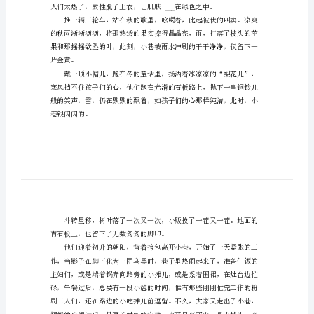
人
生
作文，欢迎阅读，希望大家
作
文
得那些故事……
范
文
后一点趣。
在
日
常
学
习、
工