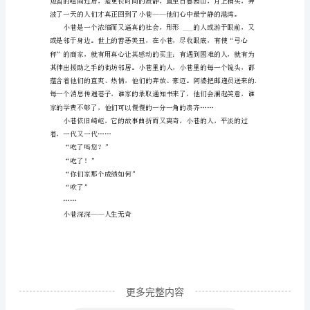
作
抑
或
是
片金黄。
生
活
中，
大
巷银闪闪的。
家
最
不
陌
更多完整内容
生