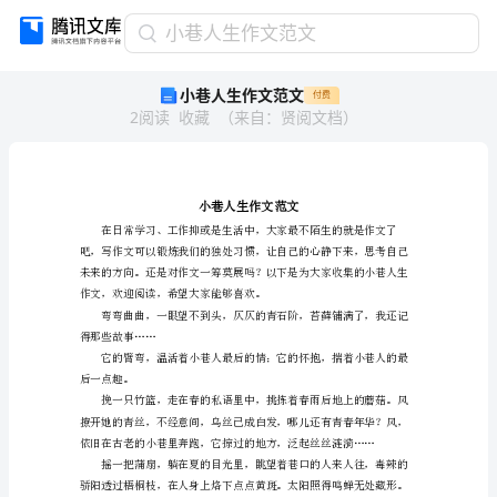
小
小巷人生作文范文
巷
小巷人生作文范文
付费
人
2
阅读
收藏
（
来自
：
贤阅文档
）
生
作
文
范
文
小
巷