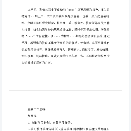
职
工
政
治
学
习
总
：
结
本
篇
《教
职
工