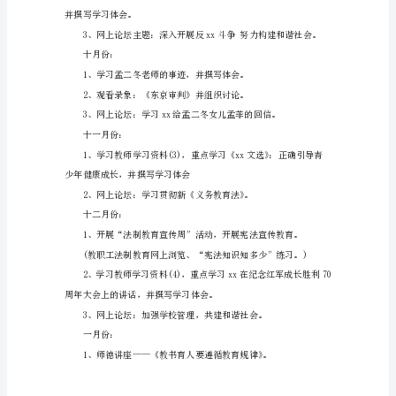
政
治
学
习
总
结》
是
由
工
文明建设的深度和广度。
作
总
结
为