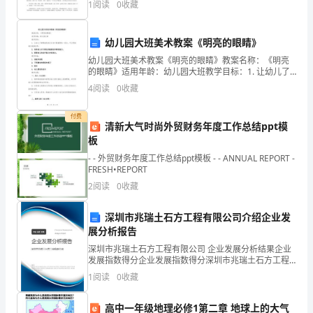
结,
1
阅读
0
收藏
xxxx年暑假我以熟练的计算机技术应聘入揭阳市凌先电
周年大会上的讲话，并撰写学
脑
包
幼儿园大班美术教案《明亮的眼睛》
括
幼儿园大班美术教案《明亮的眼睛》教案名称：《明亮
一月份：
的眼睛》适用年龄：幼儿园大班教学目标：1. 让幼儿了
班
解眼睛是我们五官中最重要的一部分，可以帮助我们观
4
阅读
0
收藏
察世界。2. 培养幼儿对于颜色的敏感性和辨别能力。3
主
付费
任
清新大气时尚外贸财务年度工作总结ppt模
板
工
- - 外贸财务年度工作总结ppt模板 - - ANNUAL REPORT -
FRESH•REPORT
作
2
阅读
0
收藏
总
深圳市兆瑞土石方工程有限公司介绍企业发
结、
展分析报告
财
深圳市兆瑞土石方工程有限公司 企业发展分析结果企业
发展指数得分企业发展指数得分深圳市兆瑞土石方工程
有限公司综合得分说明：企业发展指数根据企业规模、
务
1
阅读
0
收藏
企业创新、企业风险、企业活力四个维度对企业发展情
况进
工
高中一年级地理必修1第二章 地球上的大气