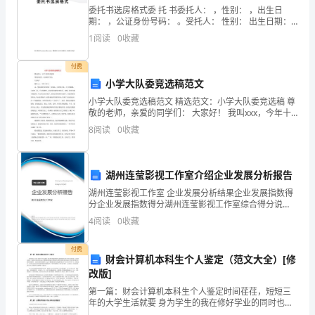
质
委托书选房格式委 托 书委托人： ，性别： ，出生日
期： ，公证身份号码： 。受托人： 性别： 出生日期：
的
公证身份号码：。我委托人丁建平因事务繁忙，特委托
1
阅读
0
收藏
受托人
年
付费
终
小学大队委竞选稿范文
十一月份：
总
小学大队委竞选稿范文 精选范文：小学大队委竞选稿 尊
敬的老师，亲爱的同学们： 大家好！ 我叫xxx，今年十
结、
岁了。 这，便是我给你们的第一印象是，长的很
8
阅读
0
收藏
年
少年健康成长，并撰写学习体会
度
湖州连莹影视工作室介绍企业发展分析报告
湖州连莹影视工作室 企业发展分析结果企业发展指数得
总
分企业发展指数得分湖州连莹影视工作室综合得分说
十二月份：
明：企业发展指数根据企业规模、企业创新、企业风
结、
4
阅读
0
收藏
险、企业活力四个维度对企业发展情况进行评价。该企
业的综合
个
付费
财会计算机本科生个人鉴定（范文大全）[修
人
改版]
第一篇：财会计算机本科生个人鉴定时间荏荏，短短三
总
年的大学生活就要 身为学生的我在修好学业的同时也注
重于对社会的实践。本着学以致用，实践结合理论发挥