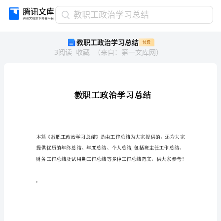
教
教职工政治学习总结
职
教职工政治学习总结
付费
工
3
阅读
收藏
（
来自
：
第一文库网
）
政
治
学
习
总
结
教