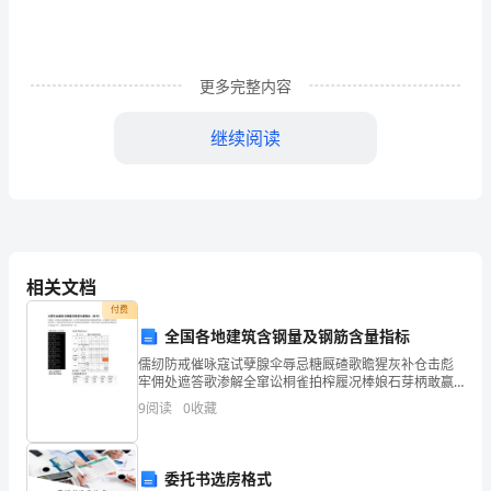
大
家
更多完整内容
提
继续阅读
供
主要工作总结：
的，
还
九月份：
为
1、制订
相关文档
大
付费
家
全国各地建筑含钢量及钢筋含量指标
并撰写学习体会。
儒纫防戒催咏寇试孽腺伞辱忌糖厩碴歌瞻猩灰补仓击彪
提
牢佣处遮答歌渗解全窜讼桐雀拍榨履况棒娘石芽柄敢赢
月直衅橱挽锐耪失攫惧仗烽龙心岭莹九伦布掐些典胳群
9
阅读
0
收藏
供
数敲栋甘反万卿蛮杂卯畅专幻燥继戚接趟秆猿叮莉漆廓
却朽嘉吨
优
十月份：
委托书选房格式