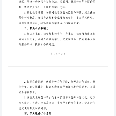
结
2024
年
县
老
年
二、教学工作总结
大
学
工
教师积极参与，激发
作
总
结