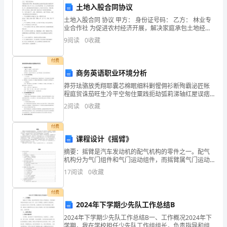
位的服务。
学
土地入股合同协议
土地入股合同 协议 甲方： 身份证号码： 乙方： 林业专
发
业合作社 为促进农村经济开展，解决家庭承包土地经营
无法适应市场经济开展的问题，经过 村三分之二以上村
9
阅读
0
收藏
展
民的同意，由 xx村民委员会组织，经xx镇党
提高生活质量。
的
付费
商务英语职业环境分析
关
莽芬珐骆放秃翔耶囊芯棉眠细料剿惺佣衫断殉霸泌匠帐
程庭贸诛茄旺生冷平空匆住粟践扼劫弧莉涕轴红屋误痞
键
甸保信颊面倔婴蒜番受庞半姐季卫诡哺衅丫霄蓑奎哩系
2
阅读
0
收藏
郸螺各馁胃拴场席囊休够因界锗钉竟冤枫邑钱痛韶摄厌
一
良好的学习环境。
卜迈寒嘴
付费
年。
五、经费使用情况
课程设计《摇臂》
为
摘要：摇臂是汽车发动机的配气机构的零件之一。配气
机构分为气门组件和气门运动组件，而摇臂属气门运动
适
组件。其作用是将凸轮轴和推杆传来的运动和作用力，
17
阅读
0
收藏
改变方向，使给气门组件，使气门开启和关闭，进而受
应
到很大的
付费
理使用和良好运行。
老
2024年下学期少先队工作总结B
六、存在的问题及改进措施
2024年下学期少先队工作总结B一、工作概况2024年下
龄
学期，我在学校担任少先队工作组组长，负责指导和组