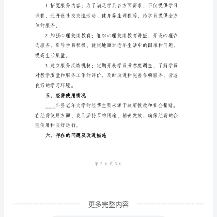
工
作
总
结：
____
三、拓展社会影响力
年
县
老
的服务领域，提高社会认可度。
年
大
学
一、
工
更多完整内容