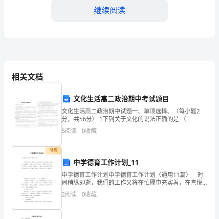
作
继续阅读
背
景
及
目
相关文档
更多学员参与。
标
文化生活高二政治期中考试题目
____
文化生活高二政治期中试题一、单项选择。（每小题2
分，共56分） 1下列关于文化的说法正确的是 （
年
5
阅读
0
收藏
是
统文化的热爱和认同感。
付费
县
四、学员服务工作总结
中学德育工作计划_11
老
中学德育工作计划中学德育工作计划（通用11篇） 时
间稍纵即逝，我们的工作又将在忙碌中充实着，在喜悦
年
中收获着，不妨坐下来好好写写工作计划吧。但是工作
2
阅读
0
收藏
计划要写什么内容才是正确的呢？下面是小编为大家整
大