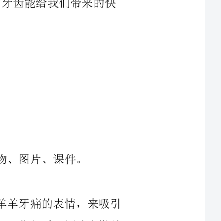
１、在本次活动中，我先课件出示了懒羊羊牙痛的表情，来吸引
他们的眼球，以谈话的方式引出活动。提问：“你们看，图片上懒羊
２、接着我完整的演唱歌曲《刷牙歌》来验证他们的'猜想，原来
３、接着进行进一步的提问：“你们听到歌词里面唱到了什么内