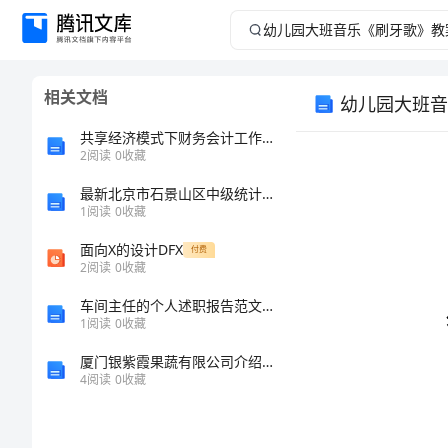
幼
儿
相关文档
幼儿园大班音
园
共享经济模式下财务会计工作的改革创新研究
大
2
阅读
0
收藏
最新北京市石景山区中级统计师《统计基础知识理论及相关知识》深度预测试题及答案
班
1
阅读
0
收藏
音
面向X的设计DFX
付费
2
阅读
0
收藏
乐
车间主任的个人述职报告范文汇编7篇
1
阅读
0
收藏
《刷
厦门银紫霞果蔬有限公司介绍企业发展分析报告
牙
4
阅读
0
收藏
乐。
歌》