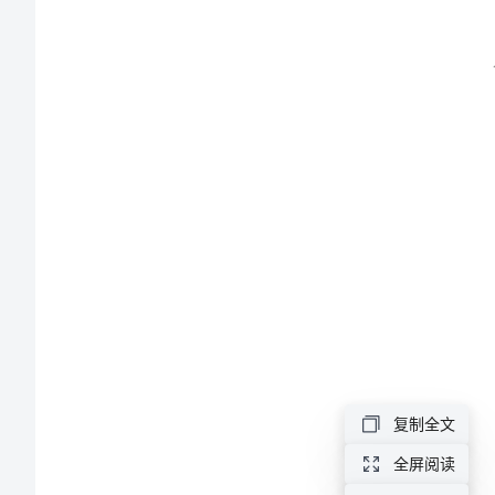
教
案
幼
儿
园
大
班
音
乐
《刷
复制全文
牙
全屏阅读
歌》