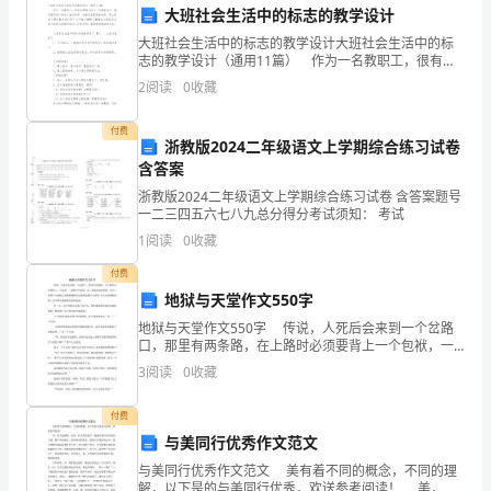
带
1.
大班社会生活中的标志的教学设计
来
大班社会生活中的标志的教学设计大班社会生活中的标
志的教学设计（通用11篇） 作为一名教职工，很有必
了
要精心设计一份教学设计，编写教学设计有利于我们科
2
阅读
0
收藏
学、合理地支配课堂时间。那么你有了解过教学设计
新
吗？
2.
付费
浙教版2024二年级语文上学期综合练习试卷
的
含答案
挑
浙教版2024二年级语文上学期综合练习试卷 含答案题号
一二三四五六七八九总分得分考试须知： 考试
战
1
阅读
0
收藏
3.
和
付费
地狱与天堂作文550字
机
地狱与天堂作文550字 传说，人死后会来到一个岔路
工作效率。
遇。
口，那里有两条路，在上路时必须要背上一个包袱，一
条路平坦宽阔，是一条通往地狱的路，而另一条路十分
结论：
3
阅读
0
收藏
为
狭隘又充满荆棘担但这条路是通往天堂的，在走这
了
付费
与美同行优秀作文范文
满
与美同行优秀作文范文 美有着不同的概念，不同的理
解，以下是的与美同行优秀，欢送参考阅读！ 美，是