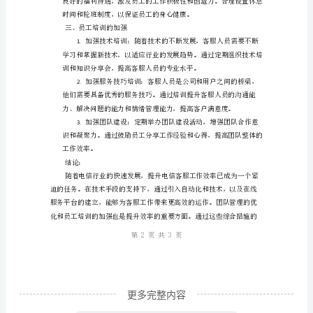
工
作
题。
效
3.
率
的
方
二、团队管理的优化
法
总
结
摘
要：
电
更多完整内容
信