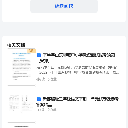
继续阅读
行
业
的
1.
快
相关文档
速
付费
下半年山东聊城中小学教资面试报考须知
发
2.
【安排】
展
2023下半年山东聊城中小学教资面试报考须知【安排】
2023下半年山东聊城中小学教资面试报考须知 根据
给
教育部教育考试院《关于2023年中小学教师资格考试考
4
阅读
0
收藏
务工作相关事项的通知》(教考院函〔20
客
3.
服
新部编版二年级语文下册一单元试卷及参考
答案精品
工
1
阅读
0
收藏
作
三、员工培训的加强