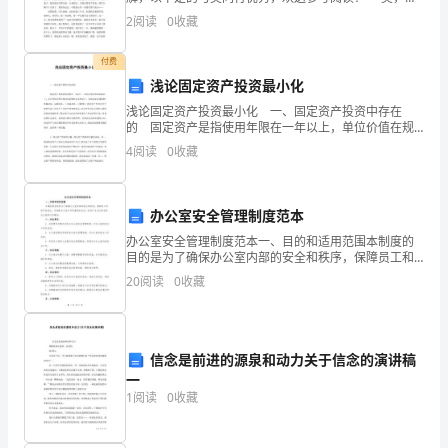
足
人的相貌，还是一位无形的仙子，偷偷在我们身旁来回
2
阅读
0
收藏
飞舞，撒下美的粉末。那些神奇的粉末，悄悄入住我们
客
付费
户
浅论固定资产投资最小化
日
浅论固定资产投资最小化 一、固定资产投资中存在
的 固定资产是指使用年限在一年以上，单位价值在规
益
定标准以上，并在使用过程中保持原来物质形态的资
4
阅读
0
收藏
产，包括房屋及建筑物、机器设备、运输设备、工具器
具等。（
增
长
办公室安全管理制度范本
办公室安全管理制度范本一、目的和适用范围本制度的
的
目的是为了确保办公室内部的安全和秩序，保障员工和
财产的安全，并提高办公室工作环境的安全性。适用于
需
20
阅读
0
收藏
本公司所有的办公室和工作场所。二、安全责任1. 总经
理负
求，
电
信念是前进的源泉和动力关于信念的演讲稿
一
信
1
阅读
0
收藏
客