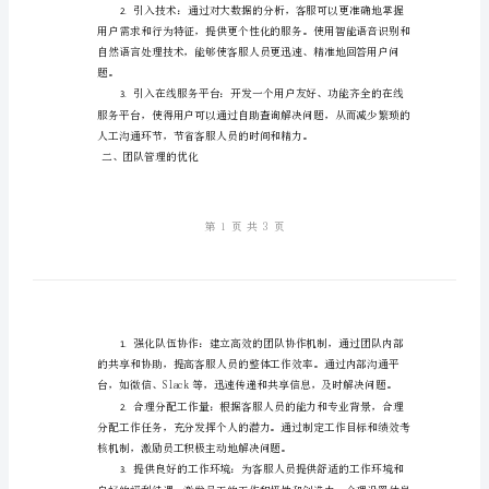
的
引言：
方
法
总
结
队管理的优化和员工培训的加强。
提
一、技术手段的运用
升
1.
电
信
供标准答案，并减轻人工负担。
客
2.
服