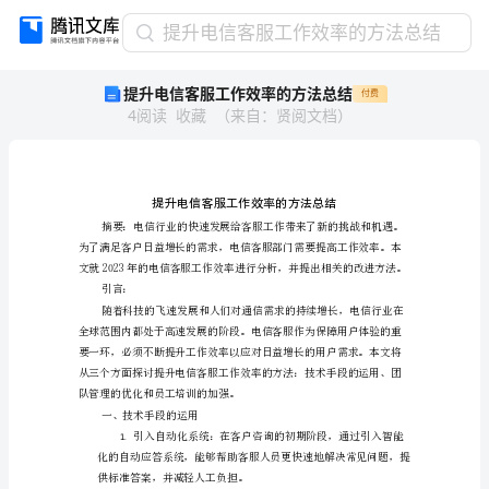
提
提升电信客服工作效率的方法总结
升
提升电信客服工作效率的方法总结
付费
电
4
阅读
收藏
（
来自
：
贤阅文档
）
信
客
服
工
作
效
率