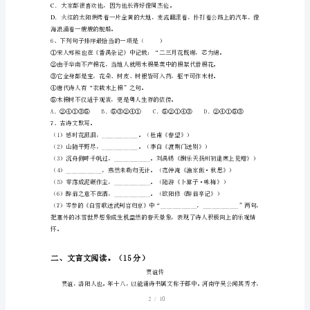
2023
年
人
4、下列各句中，没有
教
版
关注。
九
问题。
年
级
小。
语
文
上
1/
10
册