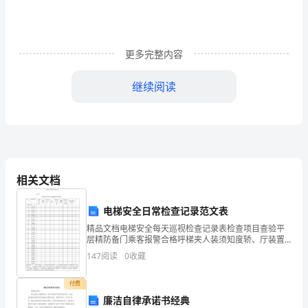
期
末
考
更多完整内容
试
继续阅读
题
作用。
【加
答
A
案】
B
相关文档
满
了月亮，也必将让你看到满天的星星。
电梯安全日常检查记录范文表
C
分：
精品文档电梯安全每天巡视检查记录表检查项目查验平
D
层精防备门乘客报警合格呼梯夹人装须知度轿、厅装置
120
标志按钮置检查日期门年月1日年月2日年月3日年月4日
147
阅读
0
收藏
海浪涌着一艘艘的舰船。
年月5日年月6日年月7日年月8日年月9日年月10日年
分
6、下列句子排序最恰当的一项是（）
付费
考
廉洁自律承诺书经典