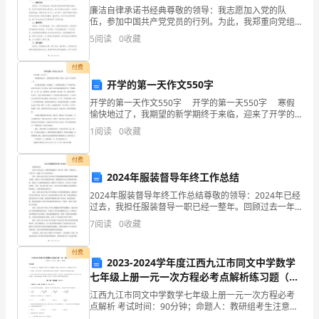
试
廉洁自律承诺书经典尊敬的领导：我志愿加入党的队
伍，参加中国共产党党员的行列。为此，我郑重向党组
时
织进行廉洁自律的承诺。我深知作为一名共产党员，廉
5
阅读
0
收藏
洁自律是我们的基本要求，是我们的底线红线。我坚决
间：
支持党中央
④唐代诗人有“衣栽木上棉”之句。
付费
120
开学的第一天作文550字
分
开学的第一天作文550字 开学的第一天550字 寒假
愉快地过了，我期望的新学期终于来临，迎来了开学的
第一天。 穿过优美的校园，走进教室，一张张熟悉的
钟
7、古诗文默写。
1
阅读
0
收藏
脸上个个挂着笑容，同学们在
一、
付费
2024年服装督导年终工作总结
语
2024年服装督导年终工作总结尊敬的领导：2024年已经
言
过去，我担任服装督导一职已经一整年。回顾过去一年
的工作，我做了以下总结和评估。首先，我在2024年度
7
阅读
0
收藏
的
工作中致力于提高服装质量和监督供应链的合规性
积
付费
2023-2024学年度江西九江市同文中学数学
七年级上册一元一次方程必考点解析练习题（详
累
解）
江西九江市同文中学数学七年级上册一元一次方程必考
与
点解析 考试时间：90分钟；命题人：教研组考生注意：
1、本卷分第I卷（选择题）和第Ⅱ卷（非选择题）两部