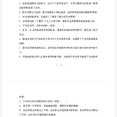
一、语言的积
上
1、
册
期
末
考
2、下列词语书写正确的一项是（）
A．狩猎璀粲不可救药戛然而止
试
B．琐屑狼藉锋芒毕露黯然失色
题
C．哽咽逃窜不容质疑红装素裹
D．窒息萧索相得益彰融汇贯通
【加
答
后春笋般地冒了出来。
案】