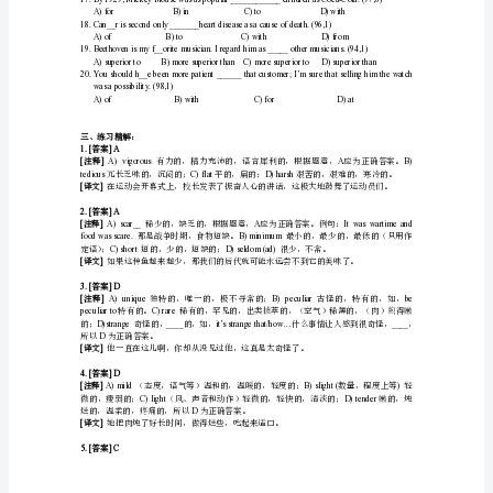
核
petroleum.(02,6)
心
词
汇
situationsinalab.(03,12)
精
解
形
容
词
一、
通
过
真