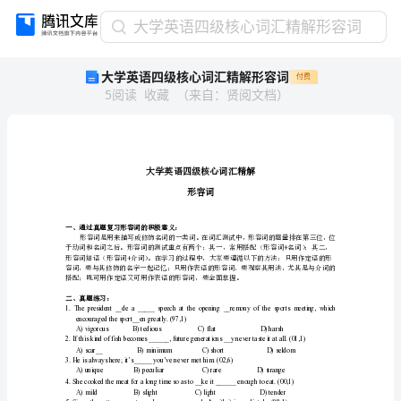
大
大学英语四级核心词汇精解形容词
学
大学英语四级核心词汇精解形容词
付费
英
5
阅读
收藏
（
来自
：
贤阅文档
）
语
四
级
核
心
词
形容词
汇