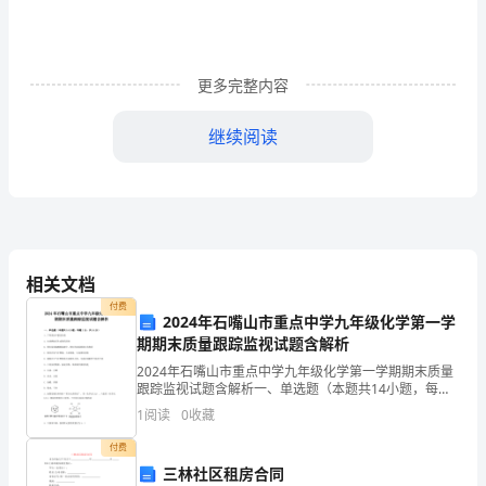
题
复
更多完整内容
习
继续阅读
形
(03,12)
容
词
coast.(03,12)
的
相关文档
积
付费
2024年石嘴山市重点中学九年级化学第一学
极
期期末质量跟踪监视试题含解析
意
2024年石嘴山市重点中学九年级化学第一学期期末质量
跟踪监视试题含解析一、单选题（本题共14小题，每题1
义：
分，共14分）1、下列说法中错误的是A．木炭燃烧后生
1
阅读
0
收藏
成黑色固体B．铁钉浸到硫酸铜溶液中，铁钉的表
形
付费
三林社区租房合同
wasapossibility.(98,1)