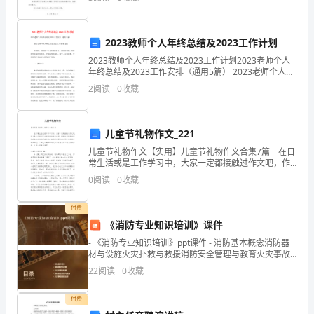
一
和职能。为了规范起重指挥人员的工作，提高施工安全
性和
答案
4.[]D
类
注释
[]
2023教师个人年终总结及2023工作计划
词。
2023教师个人年终总结及2023工作计划2023老师个人
D
烂的，温柔的，疼痛的，所以为正确答案。
年终总结及2023工作安排（通用5篇） 2023老师个人年
在
译文
[]
终总结及2023工作安排 篇1 转瞬间，劳碌的一年又转
2
阅读
0
收藏
瞬即逝
词
答案
5.[]C
汇
儿童节礼物作文_221
测
儿童节礼物作文【实用】儿童节礼物作文合集7篇 在日
常生活或是工作学习中，大家一定都接触过作文吧，作
试
文是人们把记忆中所存储的有关知识、经验和思想用书
0
阅读
0
收藏
面形式表达出来的记叙方式。相信很多朋友都对写作文
中，
付费
形
《消防专业知识培训》课件
- 《消防专业知识培训》ppt课件 - 消防基本概念消防器
容
材与设施火灾扑救与救援消防安全管理与教育火灾事故
案例分析 - 01
词
22
阅读
0
收藏
的
付费