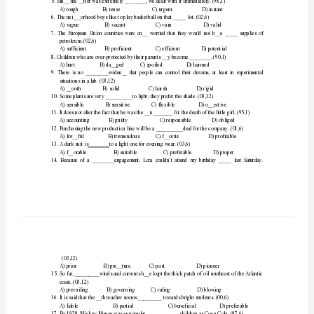
一、通过真题复习形容词的积极意义：
精
解
+
形
容
二、真题练习：
encouragedthesport__engreatly.(97,1)
词
大
学
英
语
四
级