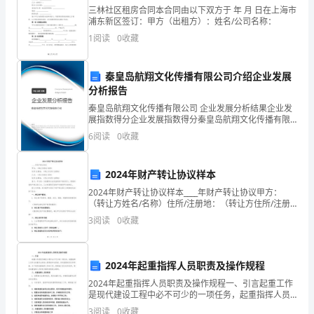
容
三林社区租房合同本合同由以下双方于 年 月 日在上海市
词
浦东新区签订：甲方（出租方）：姓名/公司名称：
1
阅读
0
收藏
是
三、练习精解：
用
答案
1.[]A
秦皇岛航翔文化传播有限公司介绍企业发展
注释
[]
分析报告
来
秦皇岛航翔文化传播有限公司 企业发展分析结果企业发
译文
[]
描
展指数得分企业发展指数得分秦皇岛航翔文化传播有限
公司综合得分说明：企业发展指数根据企业规模、企业
6
阅读
0
收藏
创新、企业风险、企业活力四个维度对企业发展情况进
写
答案
2.[]A
行评
注释
[]
或
2024年财产转让协议样本
修
2024年财产转让协议样本____年财产转让协议甲方：
译文
[]
（转让方姓名/名称）住所/注册地：（转让方住所/注册
地）乙方：（受让方姓名/名称）住所/注册地：（受让方
饰
3
阅读
0
收藏
住所/注册地）鉴于：甲方是一方面拥有合法权
答案
3.[]D
名
注释
[]
peculiartoC)rare
2024年起重指挥人员职责及操作规程
词
2024年起重指挥人员职责及操作规程一、引言起重工作
的
D
所以为正确答案。
是现代建设工程中必不可少的一项任务，起重指挥人员
译文
[]
作为起重作业的核心管理者和决策者，具有重要的责任
3
阅读
0
收藏