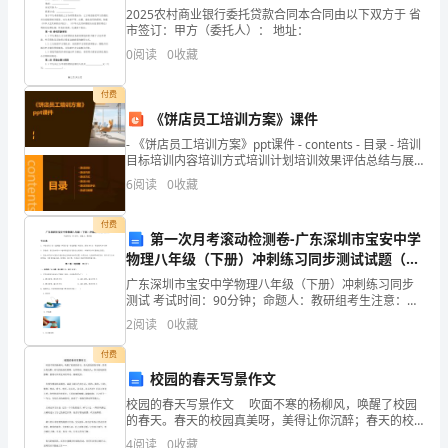
本
2025农村商业银行委托贷款合同本合同由以下双方于 省
市签订：甲方（委托人）： 地址：
报
0
阅读
0
收藏
告
付费
是
添新的动力。
《饼店员工培训方案》课件
我
- 《饼店员工培训方案》ppt课件 - contents - 目录 - 培训
目标培训内容培训方式培训计划培训效果评估总结与展
国
望
6
阅读
0
收藏
高
付费
第一次月考滚动检测卷-广东深圳市宝安中学
校
物理八年级（下册）冲刺练习同步测试试题（详
解版）
教
广东深圳市宝安中学物理八年级（下册）冲刺练习同步
测试 考试时间：90分钟；命题人：教研组考生注意：
师
1、本卷分第I卷（选择题）和第Ⅱ卷（非选择题）两部
2
阅读
0
收藏
分，满分100分，考试时间90分钟2、答卷前，考生务
激
付费
校园的春天写景作文
励
校园的春天写景作文 吹面不寒的杨柳风，唤醒了校园
机
的春天。春天的校园真美呀，美得让你沉醉；春天的校
园真艳啊，五彩缤纷、艳丽动人；春天的校园真静啊，
4
阅读
0
收藏