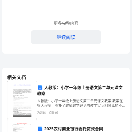
励
机
制
更多完整内容
的
继续阅读
对
策
提高教学水平。
研
究
的薪酬。
相关文档
的
人教版：小学一年级上册语文第二单元课文
中
教案
加职称评审。
人教版：小学一年级上册语文第二单元课文教案 教案在
期
很大程度上弥补了教师教学理论与教学实际相脱离的不
五、研究结论
足，它像一道桥梁，把理论学习与教学实践紧密地结合
报
2
阅读
0
收藏
起来。许多教师对教育理论学了不少，但这并不一定表
明已
告
2025农村商业银行委托贷款合同