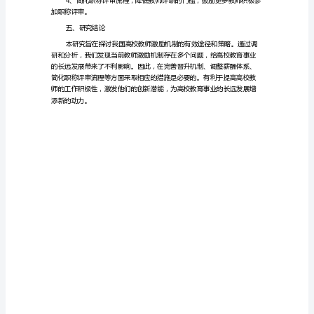
期
四、研究进展
报
告
完
善
力。
我
国
高
的教学质量。
校
教
师
激