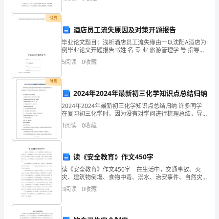
静得可以听见风吹草动、柳树发芽。 在教学楼前的花
制
付费
的
酒店员工流失原因及对策开题报告
对
毕业论文题目：浅析酒店员工流失缘由一以沈阳A酒店为
例毕业论文开题报告书姓 名 专 业 旅游管理学 号 指导老
策
师 20年 月曰 论文选题依据首先了解一下什么是流失
5
阅读
0
收藏
率，流失率是指肯定时期内从业人员的调入、
研
付费
究
2024年2024年最新初三化学知识点总结归纳
2024年2024年最新初三化学知识点总结归纳 许多同学
的
在复习初三化学时，因为没有对学问进行梳理总结，导
致复习时整体效率不高。下面是我整理的2024年最新初
中
1
阅读
0
收藏
三化学学问点总结归纳，希望能够帮助到大
期
读《安全教育》作文450字
报
读《安全教育》作文450字 在生活中，交通事故、火
告，
灾、建筑物倒塌、食物中毒、溺水、治安事件、自然灾
害等等时有发生，像中小学生由于安全意识淡薄，安全
3
阅读
0
收藏
主
知识缺乏，自我保护能力较弱，往往成为事故的主要受
害者
要