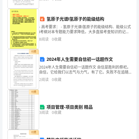
少
的白光，因风掠去的波浪，泛起涟漪。湖 中还映着对岸
亭台
(
氢原子光谱Ⅰ氢原子的能级结构
)AINCLUDEPICTURE
- 高考要求： - 氢原子光谱Ⅰ氢原子的能级结构、能级公式
\d
Ⅰ考纲对本专题能力要求降低，大多直接考查知识的记忆
和理解，主要考查a粒子散射实验与原子核式结构，以及
8
阅读
0
收藏
结合氢原子光谱考查玻
"C:\\Users\\31657\\AppData\\Lo
付费
北
2024年人生需要自信初一话题作文
师
2024年人生需要自信初一话题作文 自信是胜利的祭祀。
大
自信，它给我们以志气与力气，有了它。失败不在追随
版
我们，成功不在躲避我们;有了它，生活更充溢好玩，学
2
阅读
0
收藏
习更副有朝气。自信是一颗火热的太阳，是我们
一
年
付费
级
上
项目管理-项目类别 精品
册
3
阅读
0
收藏
数
学
付费
期