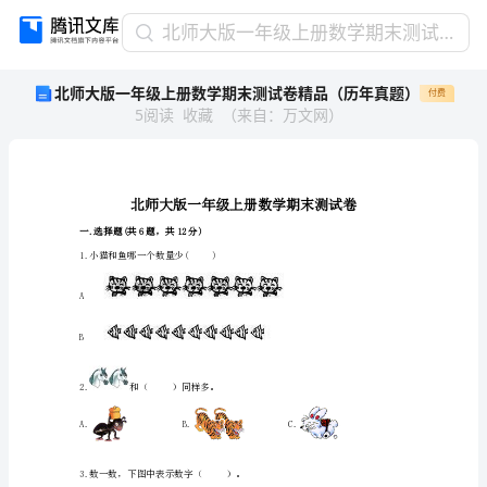
北
北师大版一年级上册数学期末测试卷精品（历年真题）
师
北师大版一年级上册数学期末测试卷精品（历年真题）
付费
大
5
阅读
收藏
（
来自
：
万文网
）
版
一
年
级
上
册
一.选择题(共6题，共12分)
数
1.小猫和鱼哪一个数量少()