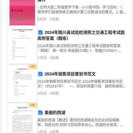
题，
- 北师大版二年级数学下册 - 小小图书馆 - 学习目标：1.
共
使同学们能够熟练正确地计算三位数减法的算式。2. 能
结合具体情况提出问题，并能运用所
）
6
阅读
0
收藏
12
4.比多。（）
分)1.
2024年陇川县试验检测师之交通工程考试题
库附答案（精练）
小
2024年陇川县试验检测师之交通工程考试题库附答案
（精练） 第一部分 单选题(50题) 1、依据JTGF80/1-
猫
2004，隔离栅实测项目中，权值为2的项目是（ ）。A.
1
阅读
0
收藏
高度B.网面平整度C.
和
付费
鱼
5.把从左数第5个☆涂上颜色。()
2024年销售项目策划书范文
2024年销售项目策划书范文 2024年销售项目策划书范
哪
文1（约2437字） 一、项目的简要介绍 装修担保和
一般的工程担保还是有所不同的，一般的工程担保只是
一
4
阅读
0
收藏
在开发商、担保公司和承包商之间形成一个三
6.4的后面是3，前面是5。（）
个
付费
三.填空题(共6题，共22分)
美丽的西湖
数
美丽的西湖【概述】漂亮的西湖精品为的会员投稿推
1.有（）只熊猫，（）个竹笋。
量
举，但愿对你 的研习劳动带来关心。西湖的水很清。远
远望去，湖面被一抹肤浅的绿占据， 还夹杂着一点细小
2
阅读
0
收藏