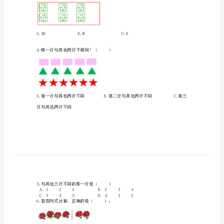
学
A
期
末
B
测
2.和（）同样多。
试
卷
精
品
3.数一数，下图中表示数字（）。
（历