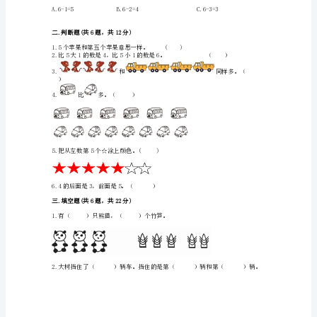
年
真
题）
4.哪一行与其他两行不相同？（）
北
师
大
版
一
年
行与其他两行不同
级
上
册