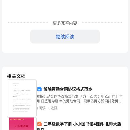
数
学
期
更多完整内容
末
继续阅读
测
5.与其他三行不同的那一行是（）
试
卷
6.看图列式计算，正确的是（）。
一.
相关文档
选
解除劳动合同协议格式范本
择
排除劳动合同协议格式范本甲 方：乙 方：甲乙两方于 年
题
月 日签署为期 年的劳动合同，现甲乙两方赞同排除劳动
合同关系。经两方磋商一致，签署本协议以下：1、动合
1
阅读
0
收藏
(共
同。自（方）因年原由，要求提早排除与
二.判断题(共6题，共12分)
6
二年级数学下册 小小图书馆4课件 北师大版
课件