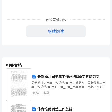
文
更多完整内容
无
继续阅读
论
是
身
处
相关文档
学
校
最新幼儿园半年工作总结800字五篇范文
最新幼儿园半年工作总结800字五篇范文 最新幼儿园半
还
年工作总结800字1 20__-20__学年度第一学期小班安全
工作总结在这学期的工作，我们始终把安全工作放在班
是
福建会更美，我的梦想也将会
2
阅读
0
收藏
级工作的首位。我们班针对本班幼儿
步
体育培优辅差工作总结