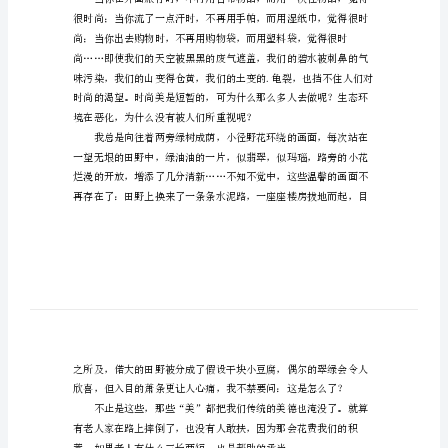
作
文
美
丽
之灯；梦想是灯，引导我们走
福
建
我
的
梦
当然，这些很受大家欢送。
三
年
级