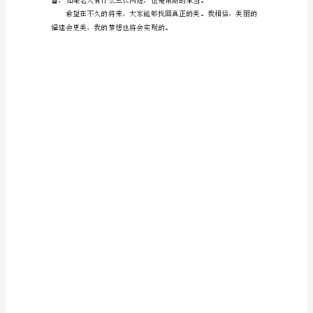
作
文
美
丽
福
建，
我
的
梦
三
年
级
作