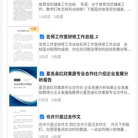
入
体育培优辅差工作总结 导语：对于体育培优辅差工
社
作，教师们有怎样的总结呢？下面是的体育培优辅差，
供各位阅读和借鉴。 在本学期“培优辅差”工作过程
16
阅读
0
收藏
中，能根据实际情况，有步骤、有措施地实施落实“培优
会，
付费
大
名师工作室研修工作总结_2
家
名师工作室研修工作总结名师工作室研修工作总结 总
结是对取得的成绩、存在的问题及得到的经验和教训等
都
方面情况进行评价与描述的一种书面材料，它可以给我
3
阅读
0
收藏
们下一阶段的学习和工作生活做指导，因此，让我们写
接
一份
夏邑县红欣果蔬专业合作社介绍企业发展分
触
析报告
过
夏邑县红欣果蔬专业合作社 企业发展分析结果企业发展
指数得分企业发展指数得分夏邑县红欣果蔬专业合作社
作
综合得分说明：企业发展指数根据企业规模、企业创
6
阅读
0
收藏
新、企业风险、企业活力四个维度对企业发展情况进行
文
评价。
也许只是过去作文
吧，
也许只是过去作文 回忆也许只是过去作文 月光下的我
作
们，在感受着风吹动时的飘逸，一丝丝的细小思绪蔓
延，爬上心间。 我说；“有时越不想失去的，越跑的很
3
阅读
0
收藏