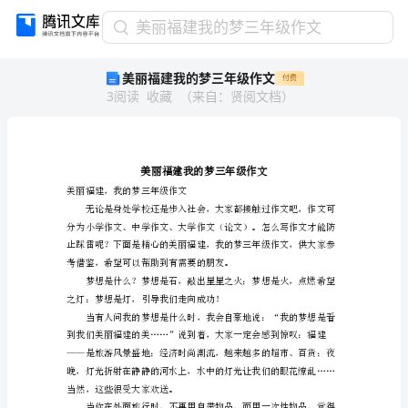
美
美丽福建我的梦三年级作文
丽
美丽福建我的梦三年级作文
付费
福
3
阅读
收藏
（
来自
：
贤阅文档
）
建
我
的
梦
三
年
美丽福建，我的梦三年级作文
级