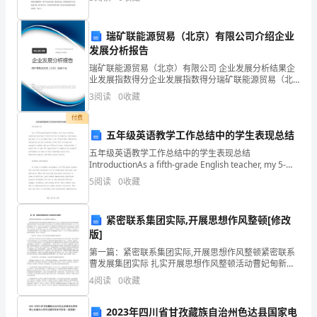
文
快。当幸福围绕在身边时，你永远不会发现它离你很
可
瑞矿联能源贸易（北京）有限公司介绍企业
发展分析报告
分
瑞矿联能源贸易（北京）有限公司 企业发展分析结果企
为
业发展指数得分企业发展指数得分瑞矿联能源贸易（北
京）有限公司综合得分说明：企业发展指数根据企业规
3
阅读
0
收藏
小
模、企业创新、企业风险、企业活力四个维度对企业发
展情
付费
学
五年级英语教学工作总结中的学生表现总结
作
五年级英语教学工作总结中的学生表现总结
IntroductionAs a fifth-grade English teacher, my 5-
文、
year teaching experience has b
5
阅读
0
收藏
中
紧密联系集团实际,开展思想作风整顿[修改
学
版]
作
第一篇：紧密联系集团实际,开展思想作风整顿紧密联系
曹发展集团实际 扎实开展思想作风整顿活动曹妃甸新区
文、
管委会召开的开展思想作风整顿活动动员大会之后，按
4
阅读
0
收藏
照新区管委会关于集中开展思想作风整顿活动的精神，
大
我们
2023年四川省甘孜藏族自治州色达县国家电