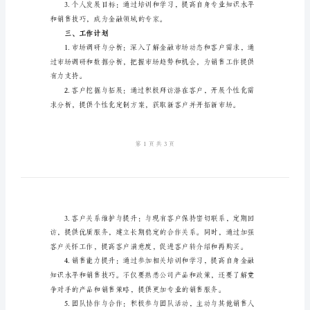
2024
年
金
融
销
售
二、目标设定
工
作
计
划
一、
背
景