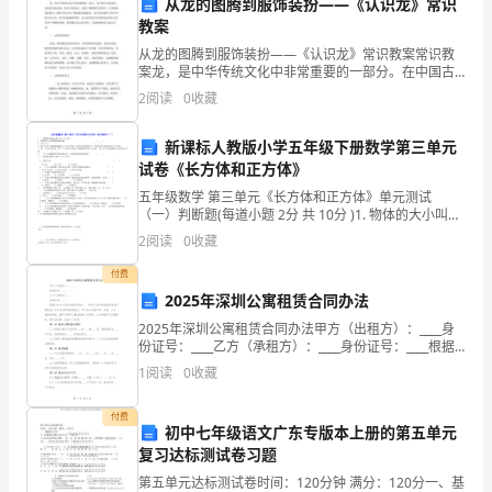
济
从龙的图腾到服饰装扮——《认识龙》常识
教案
的
从龙的图腾到服饰装扮——《认识龙》常识教案常识教
案龙，是中华传统文化中非常重要的一部分。在中国古
稳
代传说中，龙是神圣的动物，是君王的象征，充满了神
2
阅读
0
收藏
秘和传奇色彩。在龙的神话传说中，我们不仅可以了解
定
龙的形态
新课标人教版小学五年级下册数学第三单元
增
试卷《长方体和正方体》
长
五年级数学 第三单元《长方体和正方体》单元测试
（一）判断题(每道小题 2分 共 10分 )1. 物体的大小叫做
物体的体积. ( )2. 3x=x•x•x
和
2
阅读
0
收藏
金
付费
2025年深圳公寓租赁合同办法
融
2025年深圳公寓租赁合同办法甲方（出租方）：____身
份证号：____乙方（承租方）：____身份证号：____根据
市
《中华人民共和国合同法》、《中华人民共和国城市房
1
阅读
0
收藏
地产管理法》及有关法律法规的规定，
场
付费
的
初中七年级语文广东专版本上册的第五单元
复习达标测试卷习题
进
五、风险与挑战
第五单元达标测试卷时间：120分钟 满分：120分一、基