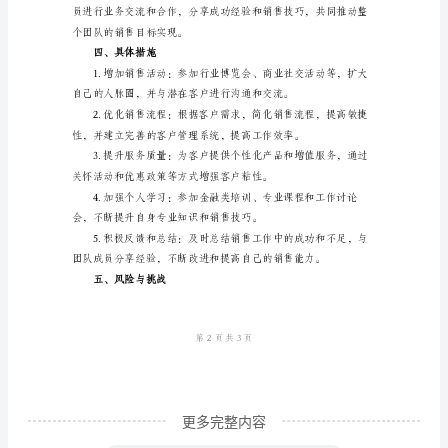
和销售技巧，成为金
分
三、工作计划
析
2024
年，
有力支持。
金
融
行
业
将
面
临
着
更多完整内容