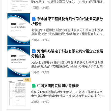
础(24分)1．依据课文默写古诗文。 (10分)(1)君问归期未
一
有期 ，巴 山 夜 雨 涨 秋 池。(李商隐《夜雨寄北》 )(1
1
阅读
0
收藏
分)(
步
衡水旭荣工程橡胶有限公司介绍企业发展分
开
析报告
放，
衡水旭荣工程橡胶有限公司 企业发展分析结果企业发展
指数得分企业发展指数得分衡水旭荣工程橡胶有限公司
金
综合得分说明：企业发展指数根据企业规模、企业创
2
阅读
0
收藏
新、企业风险、企业活力四个维度对企业发展情况进行
融
评价。
河南科乃瑞电子科技有限公司介绍企业发展
产
分析报告
河南科乃瑞电子科技有限公司 企业发展分析结果企业发
品
展指数得分企业发展指数得分河南科乃瑞电子科技有限
公司综合得分说明：企业发展指数根据企业规模、企业
的
1
阅读
0
收藏
创新、企业风险、企业活力四个维度对企业发展情况进
行评
需
付费
中国文明网联盟网站考核表
求
中国文明网联盟网站考评项目表一、基本工作考评项目
考评指标考评内容考评标准分值基本考核项内容建设(35
量
分)信息发布 及时发布中央及本地区精神文明建设工作重
4
阅读
0
收藏
要动态信息，包括中央及地方文明办的重大部署
将