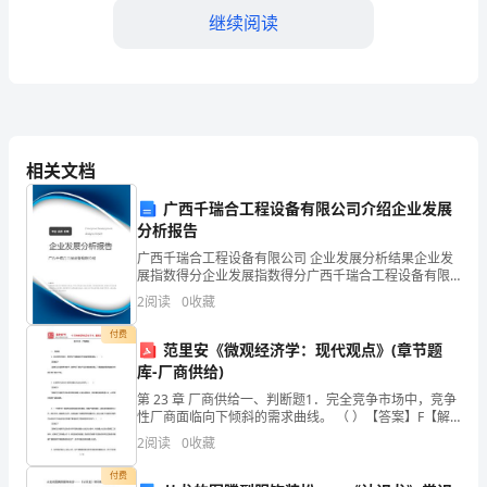
巨
继续阅读
大
的
机
遇
相关文档
和
广西千瑞合工程设备有限公司介绍企业发展
挑
分析报告
广西千瑞合工程设备有限公司 企业发展分析结果企业发
战。
展指数得分企业发展指数得分广西千瑞合工程设备有限
公司综合得分说明：企业发展指数根据企业规模、企业
随
2
阅读
0
收藏
创新、企业风险、企业活力四个维度对企业发展情况进
行评
着
付费
范里安《微观经济学：现代观点》(章节题
库-厂商供给)
我
第 23 章 厂商供给一、判断题1．完全竞争市场中，竞争
国
性厂商面临向下倾斜的需求曲线。 （ ）【答案】F【解
析】完全竞争市场中，竞争性厂商为产品价格的接受
2
阅读
0
收藏
个团队的销售目标实现。
经
者。厂商面临的需求曲线为市场价格下的水平线。2
付费
四、具体措施