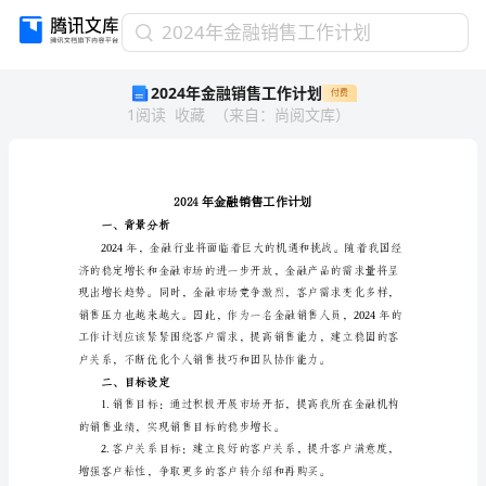
2024
2024年金融销售工作计划
年
2024年金融销售工作计划
付费
金
1
阅读
收藏
（
来自
：
尚阅文库
）
融
销
售
工
作
计
一、背景分析
划