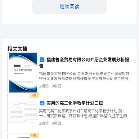
评
继续阅读
估
机
制
判能力。
心
相关文档
得
福建鲁奎贸易有限公司介绍企业发展分析报
告
体
福建鲁奎贸易有限公司 企业发展分析结果企业发展指数
会
得分企业发展指数得分福建鲁奎贸易有限公司综合得分
说明：企业发展指数根据企业规模、企业创新、企业风
3
阅读
0
收藏
2024
险、企业活力四个维度对企业发展情况进行评价。该企
业的
付费
年
实用的高三化学教学计划三篇
是
实用的高三化学教学计划三篇高三化学教学计划 篇1
一、研究新课程，制订新计划 根据新课程“关注学生的终
我
身学习能力，学生的可持续发展”的特点。结合浙江省普
2
阅读
0
收藏
通高考理科综合考试说明(化学)强
国
付费