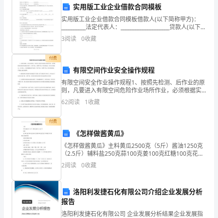
社
实用版工业企业借款合同模板
实用版工业企业借款合同模板借款人(以下简称甲方)：
会
__________法定代表人：____________________贷款人(以下简
称乙方)：__________法定代表人：___________
头，并主动提出预警和预防措施。
稳
3
阅读
0
收藏
定
付费
有限空间作业安全操作规程
风
有限空间安全作业操作规程1、按照先检测、后作业的原
险
则，凡要进入有限空间危险作业场所作业，必须根据实
际情况事先测定其氧气、有害气体、可燃性气体、粉尘
62
阅读
1
收藏
评
的浓度，符合安全要求后，方可进入。在未准确测定氧
应社会的变化和需求。
气浓度
估
付费
《怎样做酱黄瓜》
机
《怎样做酱黄瓜》主料黄瓜2500克（5斤）酱油1250克
（2.5斤）辅料盐250克蒜100克姜100克红糖100克花生
制
油75鸡精75白酒165克花椒30克酱黄瓜的做法步骤：1.
2
阅读
0
收藏
黄瓜洗净晾干2.将黄瓜切
逐
渐
洛阳利发捷石化有限公司介绍企业发展分析
报告
完
洛阳利发捷石化有限公司 企业发展分析结果企业发展指