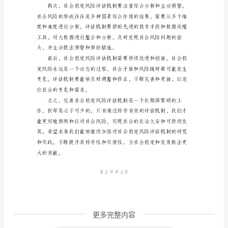
2024
年
关
些体会和认识。
于
完
善
社
会
稳
定
风
险
更多完整内容