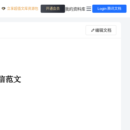
立享超值文库资源包
我的资料库
开通会员
Login 腾讯文档
编辑文档