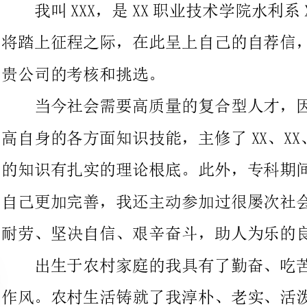
当今社会需要高质量的复合型人才，因此，在校期间我努力提
高自身的各方面知识技能，主修了XX、XX、X
的知识有扎实的理论根底。此外，专科期间的学习和锻炼，为了使
自己更加完善，我还主动参加过很屡次社会实践，从而养成了吃苦
耐劳、坚决自信、艰辛奋斗，助人为乐的良好精神！
出生于农村家庭的我具有了勤奋、吃苦、务实、向上的精神和
作风。农村生活铸就了我淳朴、老实、活泼开朗的性格，培养了我
不怕困难挫折，不服输的奋斗精神。由于我性格的原因，和老师同
学们的关系建立地很融洽，相信我会更快的融入贵公司这个大家
自荐信不是广告词，也不是通行证。我要在实践中证明自己，
我渴望得到这份工作，展现自己，实现自己。我要发扬不怕吃苦，