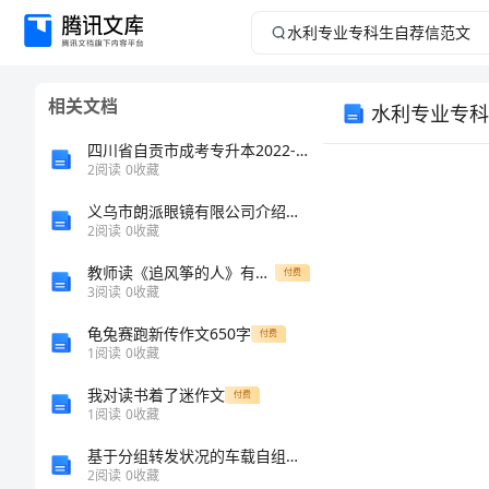
水
利
相关文档
水利专业专科
专
四川省自贡市成考专升本2022-2023学年英语自考预测试题含答案
业
2
阅读
0
收藏
义乌市朗派眼镜有限公司介绍企业发展分析报告
专
2
阅读
0
收藏
科
教师读《追风筝的人》有感[修改版]
尊
付费
3
阅读
0
收藏
生
您好!
龟兔赛跑新传作文650字
付费
1
阅读
0
收藏
自
我对读书着了迷作文
付费
荐
1
阅读
0
收藏
基于分组转发状况的车载自组织网络路由算法研究
信
2
阅读
0
收藏