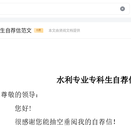
生自荐信范文
本文由贤阅文档提供
付费
水利专业专科生自荐信范文
敬的领导：
很感谢您能抽空垂阅我的自荐信！
我叫XXX，是XX职业技术学院水利系XX届一名毕业生。在即
将踏上征程之际，在此呈上自己的自荐信，特毛遂自荐，愿意承受
贵公司的考核和挑选。