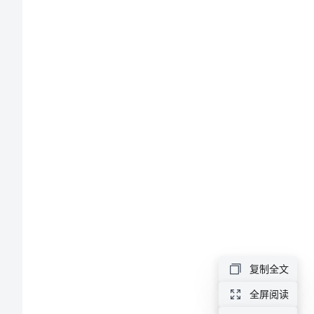
范
文
水
利
专
业
专
科
生
庭。
自
复制全文
荐
全屏阅读
信