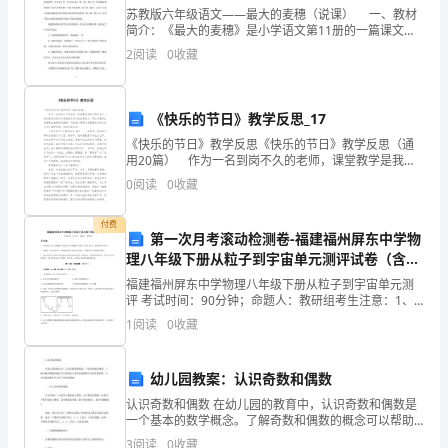
徽
苏教版六年级语文——最大的麦穗（说课） 一、教材
简介：《最大的麦穗》是小学语文第11册的一篇课文。
省
这是一篇散文，叙述了古希腊学者苏格拉底让弟子们摘
2
阅读
0
收藏
一个最大的麦穗的事，揭示了人的一生必须实实在在地
铜
陵
《快乐的节日》教学反思_17
《快乐的节日》教学反思《快乐的节日》教学反思（通
市
用20篇） 作为一名到岗不久的老师，课堂教学是我们
的任务之一，通过教学反思可以有效提升自己的教学能
第
0
阅读
0
收藏
力，那么写教学反思需要注意哪些问题呢？下面是小编
帮
一
付费
第一次月考滚动检测卷-福建福州屏东中学物
中
理八年级下册从粒子到宇宙单元测评试卷（含答
案详解版）
福建福州屏东中学物理八年级下册从粒子到宇宙单元测
学
评 考试时间：90分钟；命题人：教研组考生注意：1、
本卷分第I卷（选择题）和第Ⅱ卷（非选择题）两部分，满
(省
1
阅读
0
收藏
分100分，考试时间90分钟2、答卷前，考生务必
级
幼儿园教案：认识奇数和偶数
重
认识奇数和偶数 在幼儿园的教育中，认识奇数和偶数是
一个基本的数学概念。了解奇数和偶数的概念可以帮助
点
幼儿更好地理解数字的本质和规律，并对后续的数学学
3
阅读
0
收藏