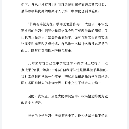
重
的
西
南
交
通
高
校
招
一的好成果。
生
办
领
导：