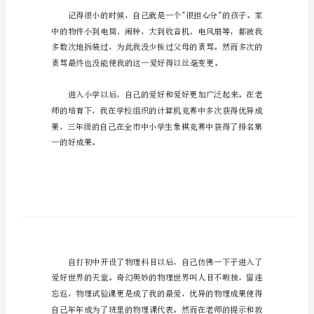
自
荐
敬重的西南交通高校
信
西
您好!
南
高
校
自
荐
能在百忙中读这封信深表感谢!
信
1
敬