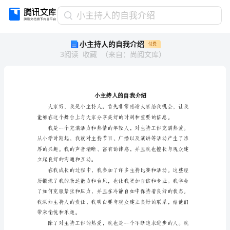
小
小主持人的自我介绍
主
小主持人的自我介绍
付费
持
3
阅读
收藏
（
来自
：
尚阅文库
）
人
的
自
我
介
绍
小