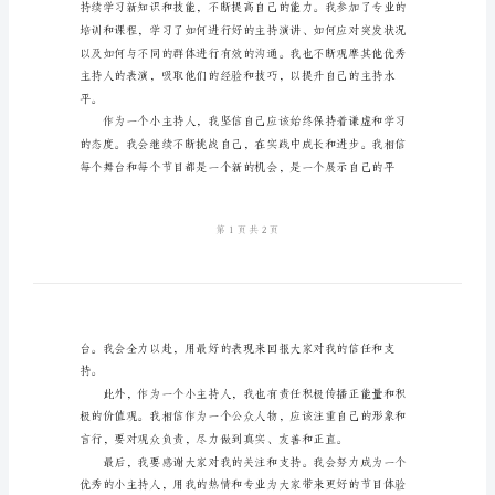
主
持
人
的
立起良好的沟通和互动。
自
我
介
绍
大
家
带来愉悦和乐趣。
好，
我
是