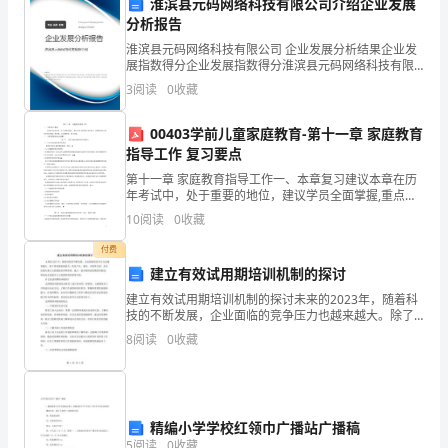
上
淮滨县元码网络科技有限公司介绍企业发展
分析报告
与
淮滨县元码网络科技有限公司 企业发展分析结果企业发
展指数得分企业发展指数得分淮滨县元码网络科技有限
大
公司综合得分说明：企业发展指数根据企业规模、企业
3
阅读
0
收藏
创新、企业风险、企业活力四个维度对企业发展情况进
家
行评
00403学前儿童家庭教育-第十一章 家庭教育
分
指导工作 复习要点
享
第十一章 家庭教育指导工作一、本章复习建议本章在历
年考试中，处于重要的地位，建议学员全面掌握,重点复
美
习。从题型来讲主要是单项选择题、填空题、名词解释
10
阅读
0
收藏
题，及论述题。二、本章重要知识点讲解第一节 学前儿
好
童
付费
建立有效试用期培训机制的探讨
的
建立有效试用期培训机制的探讨未来的2023年，随着科
时
技的不断发展，企业面临的竞争压力也越来越大。除了
要加强创新能力，优化产品、服务、市场等方面，企业
8
阅读
0
收藏
还要注重人力资源的培养和管理。建立一套有效的试用
刻
期培
和
重
精编小学学校红领巾广播站广播稿
5
阅读
0
收藏