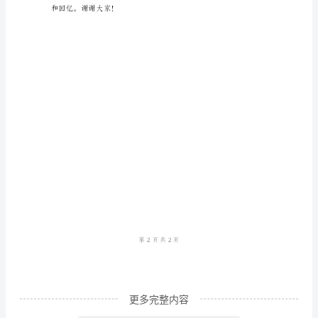
小
主
持
平。
人。
首
先
非
常
感
谢
大
家
更多完整内容
给