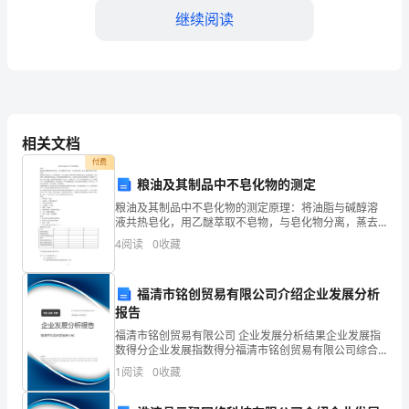
继续阅读
我
机
会，
让
持。
相关文档
我
付费
粮油及其制品中不皂化物的测定
能
粮油及其制品中不皂化物的测定原理：将油脂与碱醇溶
够
液共热皂化，用乙醚萃取不皂物，与皂化物分离，蒸去
乙醚后即得不皂物。步骤：称取混匀式样5g，注入锥形
4
阅读
0
收藏
在
瓶中，加1.0mol/L氢氧化钾乙醇溶液50ml，连接
这
福清市铭创贸易有限公司介绍企业发展分析
报告
个
福清市铭创贸易有限公司 企业发展分析结果企业发展指
和回忆。谢谢大家！
舞
数得分企业发展指数得分福清市铭创贸易有限公司综合
得分说明：企业发展指数根据企业规模、企业创新、企
1
阅读
0
收藏
台
业风险、企业活力四个维度对企业发展情况进行评价。
该企