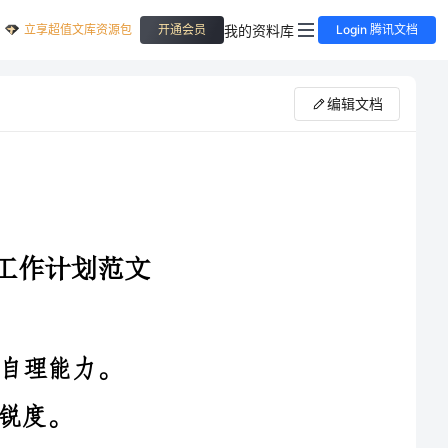
立享超值文库资源包
我的资料库
开通会员
Login 腾讯文档
编辑文档