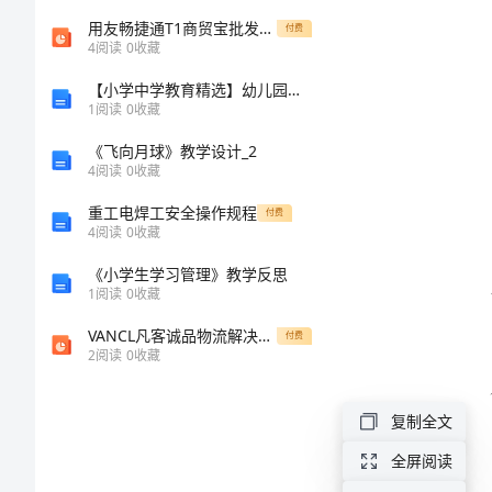
学
用友畅捷通T1商贸宝批发零售版价值亮点
付费
4
阅读
0
收藏
工
【小学中学教育精选】幼儿园大班班主任工作计划
1
阅读
0
收藏
作
《飞向月球》教学设计_2
4
阅读
0
收藏
计
重工电焊工安全操作规程
付费
划
4
阅读
0
收藏
《小学生学习管理》教学反思
范
1
阅读
0
收藏
文
VANCL凡客诚品物流解决方案
付费
2
阅读
0
收藏
2024
年
复制全文
幼
全屏阅读