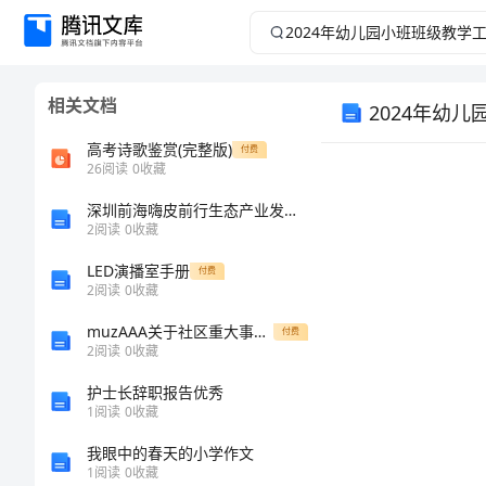
2024
年
相关文档
2024年幼
幼
高考诗歌鉴赏(完整版)
付费
儿
26
阅读
0
收藏
园
深圳前海嗨皮前行生态产业发展有限公司介绍企业发展分析报告
2
阅读
0
收藏
小
LED演播室手册
付费
2
阅读
0
收藏
班
muzAAA关于社区重大事务民主决策实行票决制的实施意见
付费
2
阅读
0
收藏
班
护士长辞职报告优秀
级
1
阅读
0
收藏
我眼中的春天的小学作文
教
1
阅读
0
收藏