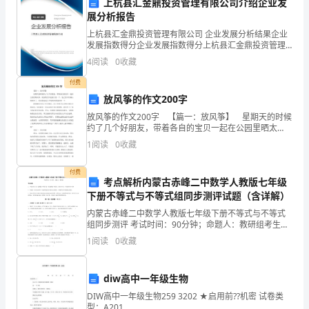
上杭县汇金鼎投资管理有限公司介绍企业发
女
展分析报告
的
上杭县汇金鼎投资管理有限公司 企业发展分析结果企业
发展指数得分企业发展指数得分上杭县汇金鼎投资管理
第五条：子女的教育问题
最
有限公司综合得分说明：企业发展指数根据企业规模、
4
阅读
0
收藏
企业创新、企业风险、企业活力四个维度对企业发展情
况进
大
付费
放风筝的作文200字
利
放风筝的作文200字 【篇一：放风筝】 星期天的时候
约了几个好朋友，带着各自的宝贝一起在公园里晒太
益，
阳。我家的宝贝是最大的一个，他已经可以满山的放羊
1
阅读
0
收藏
了，所以我也是几个妈妈中最轻松的一个。 我鼓
维
课外活动费等。
付费
护
考点解析内蒙古赤峰二中数学人教版七年级
下册不等式与不等式组同步测评试题（含详解）
离
内蒙古赤峰二中数学人教版七年级下册不等式与不等式
学业规划和发展目标。
组同步测评 考试时间：90分钟；命题人：教研组考生注
婚
意：1、本卷分第I卷（选择题）和第Ⅱ卷（非选择题）两
第六条：子女的假期安排
1
阅读
0
收藏
部分，满分100分，考试时间90分钟2、答卷前，
双
方
diw高中一年级生物
DIW高中一年级生物259 3202 ★启用前??机密 试卷类
的
型：A201