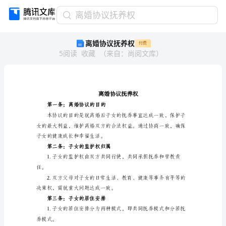
离
离婚协议抚养权
婚
离婚协议抚养权
付费
协
5
阅读
收藏
（
来自
：
尚阅文库
）
议
抚
养
权
离
婚
第一条：离婚协议的目的
协
议