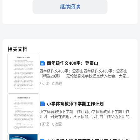
女
继续阅读
的
抚
养
周日下午5点期间陪伴子女。
事
相关文档
宜
四年级作文400字：登泰山
协商一致并书面确认。
达
四年级作文400字：登泰山四年级作文400字：登泰山
（精选28篇） 无论是身处学校还是步入社会，大家都
成
第四条：子女的经济支出
不可避免地要接触到作文吧，根据写作命题的特点，作
8
阅读
0
收藏
文可以分为命题作文和非命题作文。相信写作文是一
一
致，
确保子女的正常生活和教育需求。
小学体育教师下学期工作计划
保
小学体育教师下学期工作计划小学体育教师下学期工作
计划 时光在流逝，从不停歇，我们的工作又迈入新的
护
阶段，不妨坐下来好好写写计划吧。计划到底怎么拟定
1
阅读
0
收藏
才合适呢？下面是小编整理的小学体育教师下学期工作
用品、医疗保健等费用。
计划
子