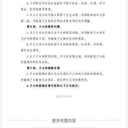
的
配，具体安排如下：
本
协
议
的
目
子女的权利，具体安排如下：
的
是
就
离
婚
后
子
更多完整内容