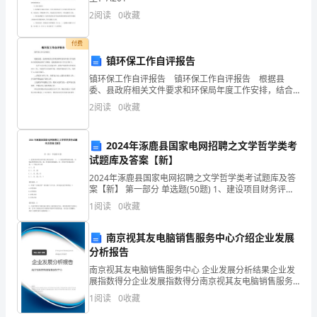
合
2
阅读
0
收藏
法
付费
镇环保工作自评报告
权
镇环保工作自评报告 镇环保工作自评报告 根据县
益。
委、县政府相关文件要求和环保局年度工作安排，结合
我镇实际和评分细则，现将我镇环保工作自评如下：
2
阅读
0
收藏
通
一是在生态文明示范县建设中，我镇严格按照文
过
2024年涿鹿县国家电网招聘之文学哲学类考
试题库及答案【新】
协
2024年涿鹿县国家电网招聘之文学哲学类考试题库及答
商
案【新】 第一部分 单选题(50题) 1、建设项目财务评价
的主要内容有( )。Ⅰ.效益和费用的识别；Ⅱ.效益和费用的
1
阅读
0
收藏
一
计算；Ⅲ，财务报表的编制
致，
南京视其友电脑销售服务中心介绍企业发展
分析报告
确
南京视其友电脑销售服务中心 企业发展分析结果企业发
展指数得分企业发展指数得分南京视其友电脑销售服务
保
中心综合得分说明：企业发展指数根据企业规模、企业
1
阅读
0
收藏
创新、企业风险、企业活力四个维度对企业发展情况进
子
行评