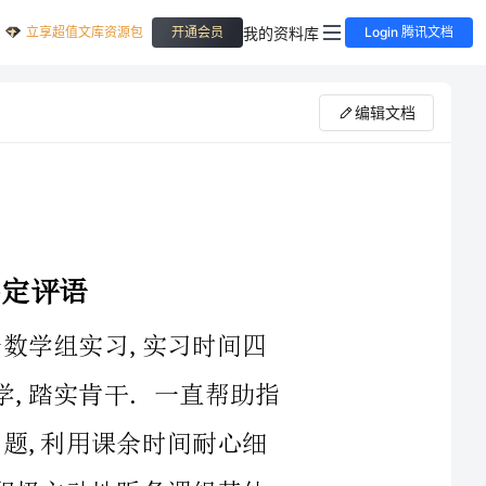
立享超值文库资源包
我的资料库
开通会员
Login 腾讯文档
编辑文档
贵校XXX同学于20xx年3月来我校高一数学组实习,实习时间四
周.该实习生在实习期间,工作认真,勤奋好学,踏实肯干.一直帮助指
导批改作业,能及时统计作业中反馈的学习问题,利用课余时间耐心细
致地辅导学生;不仅听指导老师的每节课,还积极主动地听备课组其他
老师的课,细心琢磨,很快就能掌握基本的教学技能.在一周的上课中,
比较熟练地掌握课堂的组织教学,教学效果较好.该实习生还热情主动