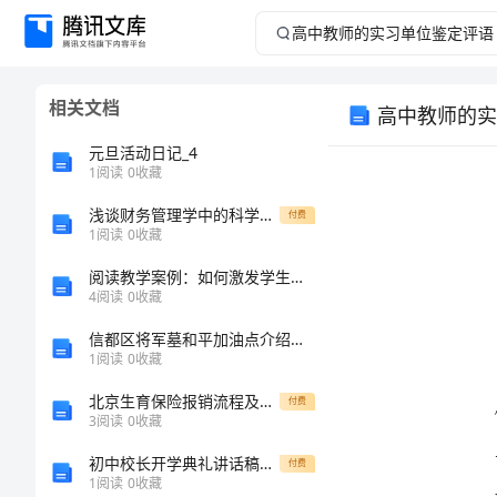
高
中
相关文档
高中教师的实
教
元旦活动日记_4
师
1
阅读
0
收藏
浅谈财务管理学中的科学与艺术论文
的
付费
1
阅读
0
收藏
实
阅读教学案例：如何激发学生阅读兴趣
4
阅读
0
收藏
习
信都区将军墓和平加油点介绍企业发展分析报告
1
阅读
0
收藏
单
北京生育保险报销流程及所需材料
付费
位
3
阅读
0
收藏
初中校长开学典礼讲话稿13篇
付费
鉴
1
阅读
0
收藏