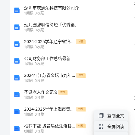
定
深圳市庆通荣科技有限公司介绍企业发展分析报告
1
阅读
0
收藏
评
幼儿园辞职信简短「优秀篇」
1
阅读
0
收藏
语
2024-2025学年辽宁省锦州黑山县八年级物理上学期期中质量检测试题（含答案）
付费
1
阅读
0
收藏
高
公司财务部工作总结最新
中
1
阅读
0
收藏
教
2024年江苏省金坛市九年级中考一模化学达标检测试题含解析
付费
师
1
阅读
0
收藏
的
圣诞老人作文范文
付费
1
阅读
0
收藏
实
2024-2025学年上海市青浦一中高一数学下学期期末联考模拟试题含解析
付费
习
1
阅读
0
收藏
复制全文
单
推荐下载 城管局依法治县工作汇报材料
全屏阅读
付费
主题班会;
0
阅读
0
收藏