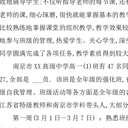
江苏省特级教师和南京
的基本方法,参与班级早自习、课间操、活动课等日常管理;
班委会,讨论班级活动的开展;