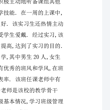
地参与班级的管理,热爱学生、关心学生,深受学生爱戴.经过实习,该
同学圆满完成了各项任务,教学素质得到较大提高,达到了实习的目的.
南京市XX高级中学高一(1)班有47名同学,其中男生20人,女生
27,全部是___员.该班是全年级的强化班,有优秀的班风和学风,在班
级自我管理、班级活动等各方面是全年级的表率.该班任课老师中有
市学科带头人,大部分老师是该校的教学骨干
第一周(3月1日—3月7日)：熟悉班级基本情况,学习班级管理
第二周(3月8日—3月14日)：参与班级的全部日常管理,召集
第三周(3月15日—3月21日)参与班级的全部日常管理,开一次