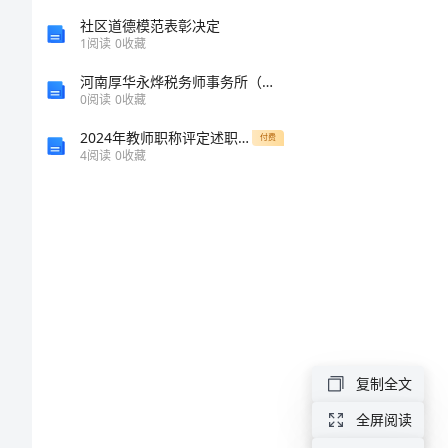
卖
社区道德模范表彰决定
1
阅读
0
收藏
合
河南厚华永烨税务师事务所（普通合伙）介绍企业发展分析报告
乙方
0
阅读
0
收藏
同
2024年教师职称评定述职报告B
付费
4
阅读
0
收藏
土
地
转
让
买
卖
合
复制全文
同
全屏阅读
土