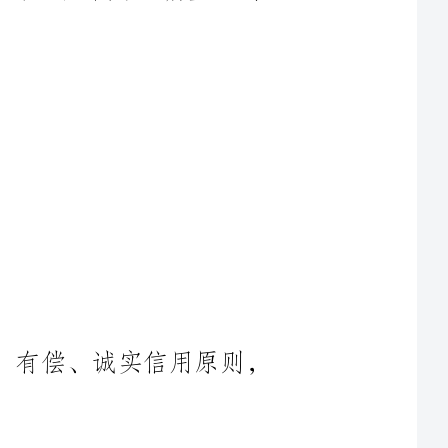
商，本着平等、自愿、有偿、诚实信用原则，
土地长度约米，土地总面