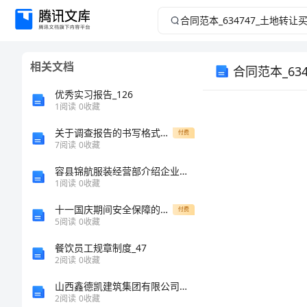
合
同
相关文档
合同范本_63
范
优秀实习报告_126
本
1
阅读
0
收藏
_634747_
关于调查报告的书写格式要求
付费
7
阅读
0
收藏
土
容县锦航服装经营部介绍企业发展分析报告
1
阅读
0
收藏
地
十一国庆期间安全保障的措施
付费
5
阅读
0
收藏
转
餐饮员工规章制度_47
让
2
阅读
0
收藏
山西鑫德凯建筑集团有限公司永城分公司介绍企业发展分析报告
买
2
阅读
0
收藏