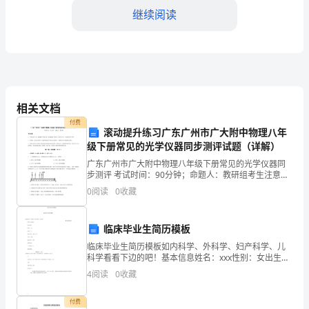
的
继续阅读
销
售
业
绩
为销售决策提供依据。
相关文档
取
2.销售目标规划
付费
滚动提升练习广东广州市广大附中物理八年
得
级下册常见的光学仪器同步测评试题（详解）
广东广州市广大附中物理八年级下册常见的光学仪器同
了
到各月、各季度。
步测评 考试时间：90分钟；命题人：教研组考生注意：
1、本卷分第I卷（选择题）和第Ⅱ卷（非选择题）两部
显
0
阅读
0
收藏
分，满分100分，考试时间90分钟2、答卷前，考生
著
销售目标。
临床毕业生简历模板
的
临床毕业生简历模板如内科学、外科学、妇产科学、儿
3.销售渠道建设
科学看看下边的吧！基本信息姓名：xxx性别：女出生年
增
代：1985-1-12民族：汉族最高学历：本科现居住地：工
4
阅读
0
收藏
作年限：xx求职
长，
付费