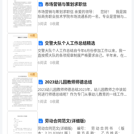
会。
我
市场营销与策划求职信
们
市场营销与筹划求职信 亲爱的领导： 您好！ 我是国
际商务职业技术学院市场流通系的一名，专业是营销与
在
筹划。希望这份自荐表能帮贵公司找到一位有志青年，
4.客户开发与维护
3
阅读
0
收藏
栋梁之材，也希望它能为我开启机遇与成功之门。
市
付费
场
交警大队个人工作总结精选
应的销售计划。
交警大队个人工作总结自今年6月份参加工作以来，我一
竞
直按照大队的各项规章制度严格要求自己。半年来，在
大队领导和同事的帮助下，通过自己的努力，在思想上
6
阅读
0
收藏
争
和业务水平上都有了很大提高，圆满的完成了各项工
留存率。
作、学习
中
付费
2023幼儿园教师师德总结
稳
2023幼儿园教师师德总结2023年，幼儿园教师之中该如
保持良好的客户关系。
步
何进行师德总结呢？作为专门从事幼儿教育的一线工作
者，在实践中必须时刻保持优秀的师德，遵循教育规范
1
阅读
0
收藏
5.品牌宣传与推广
和精神，坚守职业操守，反思自身，不断修正与提升，
提
升
劳动合同范文(详细版)
了
名度和影响力。
劳动合同范文(详细版) 编号： 劳 动 合 同 书 （ 版
本：2 21 02001 版 ） 甲 方 名 称： 乙 方 姓 名：