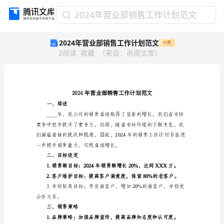
2024
2024年营业部销售工作计划范文
年
2024年营业部销售工作计划范文
付费
营
2
阅读
收藏
（
来自
：
尚阅文库
）
业
部
销
售
工
作
一、综述
计