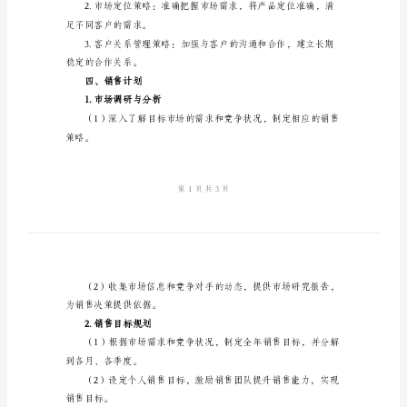
划
范
一步提升销售能力，
文
二、目标设定
2024
年
营
业
合作关系。
部
三、销售策略
销
售
工
作