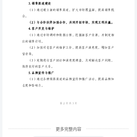
足不同客户的需求。
计
划
稳定的合作关系。
范
四、销售计划
文
1.市场调研与分析
一、
综
述
策略。
____
年，
我
公
司
更多完整内容