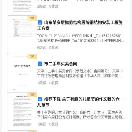
竞
签 订 时 间： 留意事项 一、双方在签订本合同前
3
阅读
0
收藏
争
付费
山东某多层框剪结构医院钢结构安装工程施
力。
工方案
然
TOC \o "1-2" \h \z \u HYPERLINK \l "_Toc161216286"
1.编制依据 PAGEREF _Toc161216286 \h 2 HYPERLINK
而，
\l
6
阅读
0
收藏
随
付费
市二手车买卖合同
着
天津市二手车买卖合同（示范文本）合同编号： 天津市
市
工商行政管理局监制双方依据《中华人民共和国合同
法》、《中华人民共和国消费者权益保护法》和《天津
1
阅读
0
收藏
场
市消费者权益保护条例》
环
付费
推荐下载 关于有趣的儿童节的作文我的六一
儿童节
境
关于有趣的儿童节的作文：我的六一儿童节 因为爸爸
的
平时周六周日没有好好陪我，所以答应今天带我去动物
园。 今天，阳光明媚，小鸟叽叽喳喳地叫着，好像在
1
阅读
0
收藏
不
说欢迎你们，祝你过一个美好的六一。 昆虫们也不甘
落