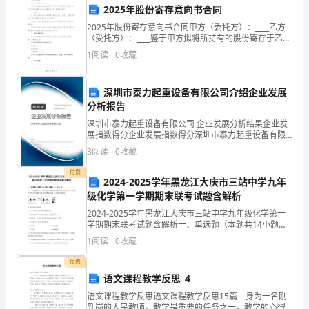
2025年股份寄存意向书合同
电
2025年股份寄存意向书合同甲方（委托方）：____乙方
（受托方）：____鉴于甲方拟将所持有的股份寄存于乙
梯
方，为确保双方权益，经甲乙双方友好协商，特订立本
1
阅读
0
收藏
况、安全装置和维护养护情
意向书合同，具体内容如下：一、合同1.1 甲
的
5.检查记录和处理
安
深圳市泰力起重设备有限公司介绍企业发展
分析报告
全
深圳市泰力起重设备有限公司 企业发展分析结果企业发
结果以及相关的处理措施。
展指数得分企业发展指数得分深圳市泰力起重设备有限
生
公司综合得分说明：企业发展指数根据企业规模、企业
3
阅读
0
收藏
创新、企业风险、企业活力四个维度对企业发展情况进
产
行评
付费
2024-2025学年黑龙江大庆市三站中学九年
证人的签字。
至
级化学第一学期期末联考试题含解析
关
2024-2025学年黑龙江大庆市三站中学九年级化学第一
学期期末联考试题含解析一、单选题（本题共14小题，
更换或进行进一步的维护养护。
重
每题1分，共14分）1、 “宏观微观符号”三重表征是化学
1
阅读
0
收藏
独特的表示物质及其变化的方法。下图是某
要。
付费
语文课程教学反思_4
解决且合格为止。
为
语文课程教学反思语文课程教学反思15篇 身为一名刚
到岗的人民教师，教学是重要的任务之一，教学的心得
6.相关培训和督导