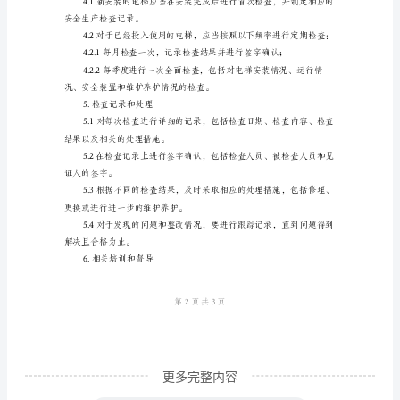
3.2电梯运行情况
施
工
电
行范围。
梯
定
3.3电梯安全装置
期
安
全
生
产
检
查
更多完整内容
制