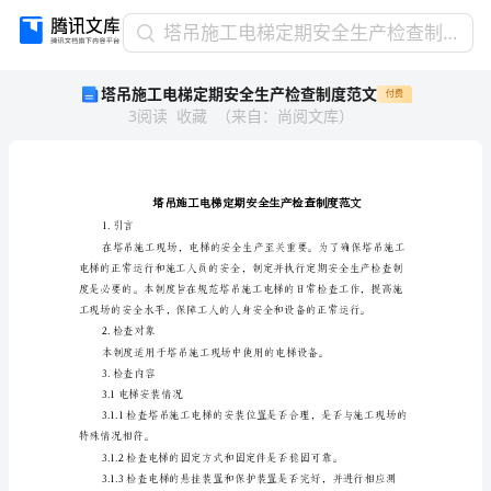
塔
塔吊施工电梯定期安全生产检查制度范文
吊
塔吊施工电梯定期安全生产检查制度范文
付费
施
3
阅读
收藏
（
来自
：
尚阅文库
）
工
电
梯
定
期
安
1.引言
全