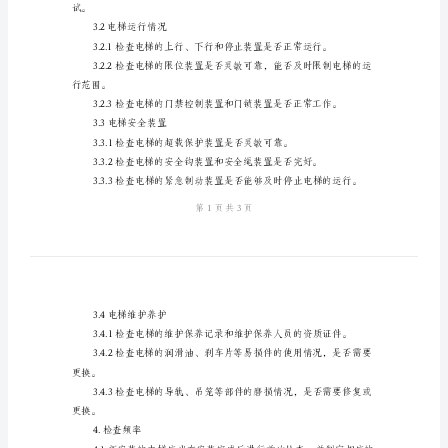
生
产
检
2.检查对象
查
3.检查内容
制
3.1电梯安装情况
度
范
特殊情况相符。
文
塔
试。
吊