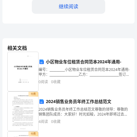
继续阅读
度
范
文
3.4电梯维护养护
1.
相关文档
引
言
小区物业车位租赁合同范本2024年通用-
更换。
编号：__________小区物业车位租赁合同范本2024年通用-
在
甲方：___________________乙方：___________________签订日
期：_____年_____月_____日
塔
0
阅读
0
收藏
更换。
吊
付费
4.检查频率
2024销售业务员年终工作总结范文
施
2024销售业务员年终工作总结范文尊敬的领导：尊敬的
工
销售团队成员：大家好！时光如梭，2024年即将过去，
安全生产检查记录。
回顾这一年的工作历程，我深感时间的宝贵，同时也为
4
阅读
0
收藏
现
自己取得的成绩感到欣慰。在这个特殊的一年里，我担
场，
付费