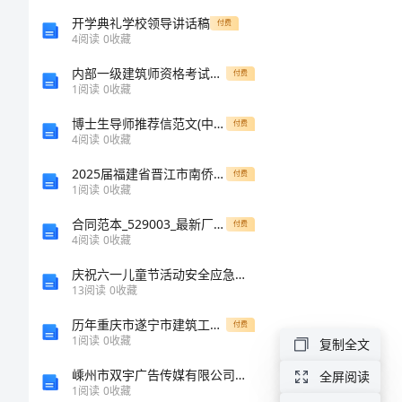
C-05
流
开学典礼学校领导讲话稿
付费
C-06
4
阅读
0
收藏
C-07
程
内部一级建筑师资格考试最新题库（满分必刷）
付费
C-08
1
阅读
0
收藏
项
C-09
博士生导师推荐信范文(中英文版)
付费
C-10
目
4
阅读
0
收藏
C-11
会
2025届福建省晋江市南侨中学九年级化学第一学期期末考试试题含解析
C-12
付费
1
阅读
0
收藏
议
C-13
合同范本_529003_最新厂房租赁合同范本
C-14
付费
分
4
阅读
0
收藏
C-15
类
C-16
庆祝六一儿童节活动安全应急预案
13
阅读
0
收藏
管
C-17
C-18
理
历年重庆市遂宁市建筑工程三类人员安全知识岗前培训及继续教育考试优选题库附参考答案（模拟题）
付费
1
阅读
0
收藏
复制全文
C-19
从
C-20
嵊州市双宇广告传媒有限公司介绍企业发展分析报告
全屏阅读
“项
1
阅读
0
收藏