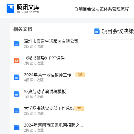
项
目
相关文档
项目会议决策
会
深圳市壹意生活服务有限公司介绍企业发展分析报告
议
2
阅读
0
收藏
《秘书辅导》PPT课件
决
7
阅读
0
收藏
策
2024年高一地理教师工作计划
付费
4
阅读
0
收藏
体
经典劳动节演讲稿模板
序号
1
阅读
0
收藏
系
C-01
大学图书馆党支部工作总结
付费
C-02
管
2
阅读
0
收藏
C-03
2024年河间市国家电网招聘之文学哲学类考试题库及参考答案（A卷）
理
C-04
2
阅读
0
收藏