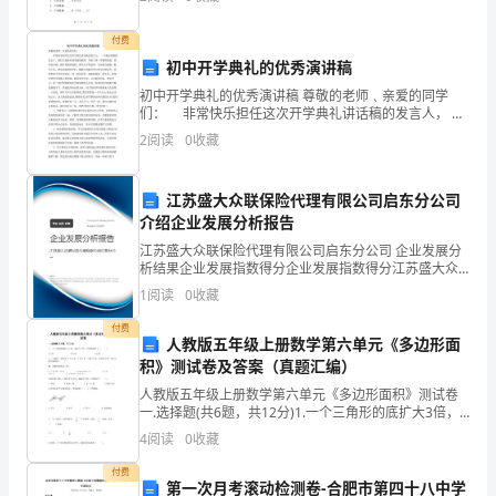
等、自愿、公平、诚实信用的原则基础上，就烟草
者
付费
描
初中开学典礼的优秀演讲稿
初中开学典礼的优秀演讲稿 尊敬的老师﹑亲爱的同学
写
果。）
们： 非常快乐担任这次开学典礼讲话稿的发言人， 一
个漫长的暑假过去了，我们又重新回到美丽的校园，开
2
阅读
0
收藏
的
始了新一学期的征途。我们真幸福，拥有和谐的校园、
博
方
江苏盛大众联保险代理有限公司启东分公司
法。
介绍企业发展分析报告
江苏盛大众联保险代理有限公司启东分公司 企业发展分
析结果企业发展指数得分企业发展指数得分江苏盛大众
联保险代理有限公司启东分公司综合得分说明：企业发
3．
1
阅读
0
收藏
展指数根据企业规模、企业创新、企业风险、企业活力
四个
付费
从
人教版五年级上册数学第六单元《多边形面
积》测试卷及答案（真题汇编）
本
人教版五年级上册数学第六单元《多边形面积》测试卷
课
一.选择题(共6题，共12分)1.一个三角形的底扩大3倍，
高扩大2倍，它的面积扩大（ ）。A.5倍 B.6倍
4
阅读
0
收藏
语
付费
第一次月考滚动检测卷-合肥市第四十八中学