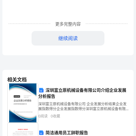
组
成
更多完整内容
的
词
继续阅读
语。
2．
了
相关文档
解
深圳富立原机械设备有限公司介绍企业发展
分析报告
课
2、学生自主感悟探究。
深圳富立原机械设备有限公司 企业发展分析结果企业发
文
展指数得分企业发展指数得分深圳富立原机械设备有限
公司综合得分说明：企业发展指数根据企业规模、企业
0
阅读
0
收藏
创新、企业风险、企业活力四个维度对企业发展情况进
内
行评
相机出示）
容，
简洁通用员工辞职报告
重点句；