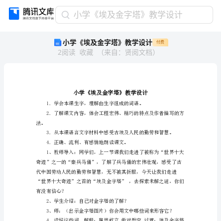
小
小学《埃及金字塔》教学设计
学
小学《埃及金字塔》教学设计
付费
《埃
2
阅读
收藏
（
来自
：
贤阅文档
）
及
金
字
塔》
教
学
设