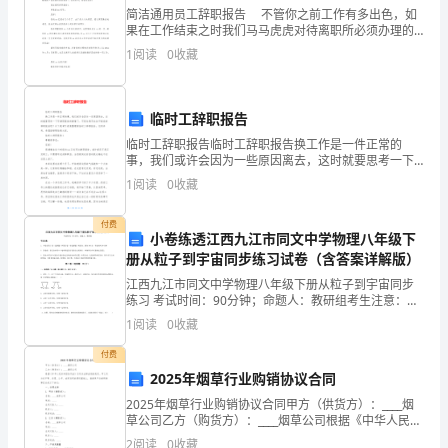
简洁通用员工辞职报告 不管你之前工作有多出色，如
体
果在工作结束之时我们马马虎虎对待离职所必须办理的
手续，那么我们就会给别人留下一个龙头蛇尾的印象，
会
1
阅读
0
收藏
那么之前努力所营造的优秀工作人员的形象就会毁于
1、学生交流。
工
临时工辞职报告
程
临时工辞职报告临时工辞职报告换工作是一件正常的
宏
事，我们或许会因为一些原因离去，这时就要思考一下
写辞职报告的事情了。可是怎样写出合乎规范的辞职报
1
阅读
0
收藏
伟、
告呢？以下是WTT收集整理的临时工辞职报告，仅供参
考，希望
精
付费
小卷练透江西九江市同文中学物理八年级下
册从粒子到宇宙同步练习试卷（含答案详解版）
巧
江西九江市同文中学物理八年级下册从粒子到宇宙同步
的
练习 考试时间：90分钟；命题人：教研组考生注意：
1、本卷分第I卷（选择题）和第Ⅱ卷（非选择题）两部
1、学生交流。
1
阅读
0
收藏
特
分，满分100分，考试时间90分钟2、答卷前，考生务
付费
2、师小结说明方法。
点
2025年烟草行业购销协议合同
及
2025年烟草行业购销协议合同甲方（供货方）：____烟
草公司乙方（购货方）：____烟草公司根据《中华人民共
作
和国合同法》及有关法律法规的规定，甲乙双方在平
2
阅读
0
收藏