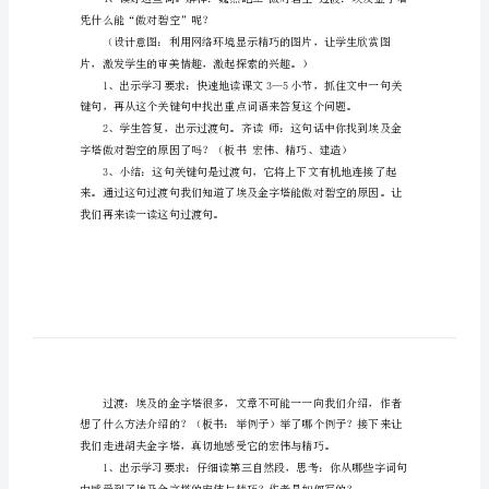
法。
计
小
学
《埃
及
金
字
有没有信心？
塔》
教
学
设
凭什么能“傲对碧空”呢？
计