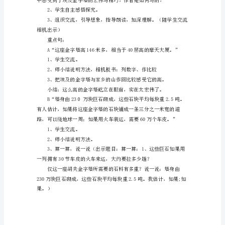
1．
学
会
本
课
生
字，
理
我们再来读一读这句过渡句。
解
由
生
字