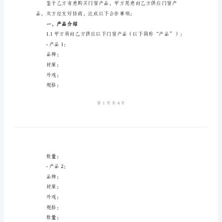
供
甲方：（供应商信息）
货
地址：
合
电话：
同
传真：
范
本
邮编：
门
乙方：（购货方信息）
窗
地址：
供
电话：
货
传真：
合
邮编：
同
合