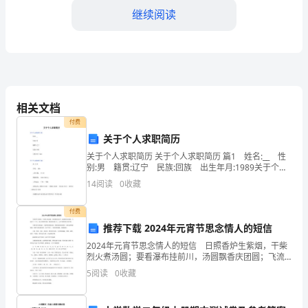
地
继续阅读
址：
电
数量：
话：
-产品2：
传
相关文档
品牌：
付费
真：
关于个人求职简历
材质：
邮
关于个人求职简历 关于个人求职简历 篇1 姓名:__ 性
别:男 籍贯:辽宁 民族:回族 出生年月:1989关于个人
外观：
编：
求职简历 篇2 男 27岁 学历： 高中 工作年限： 5-8
14
阅读
0
收藏
年 期望
乙
规格：
付费
方：
数量：
推荐下载 2024年元宵节思念情人的短信
2024年元宵节思念情人的短信 日照香炉生紫烟，干柴
（购
烈火煮汤圆；要看瀑布挂前川，汤圆飘香庆团圆；飞流
直下三千尺，馅心香甜把牙腻；疑是银河落九天，元宵
货
5
阅读
0
收藏
节愿你快乐笑开颜。 日圆月圆天圆地圆，人圆梦圆事
确认，并在本合同附
方
二、价格与付款方式