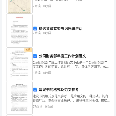
方
2
阅读
0
收藏
有
意
精选某镇党委书记任职讲话
2
阅读
0
收藏
购
买
付费
门
公司财务部年度工作计划范文
窗
公司财务部年度工作计划范文下面是一个公司财务部年
度工作计划的范文，总共有____字。具体内容如下：公司
产
财务部年度工作计划范文（二）一、工作目标和原则1.
3
阅读
0
收藏
目标：贯彻公司财务战略，确保财务部门与公司整体
品，
甲
建议书的格式及范文参考
建议书的格式及范文参考 是应用文的一种形式。其内
方
容很广泛，像弘扬雷锋精神，开展精神文明活动，援助
贫困山区孩子读书，开展工作拥军优属活动家等，都可
愿
27
阅读
0
收藏
以写建议书。那么建议书的格式是什么样子的呢？要如
何书