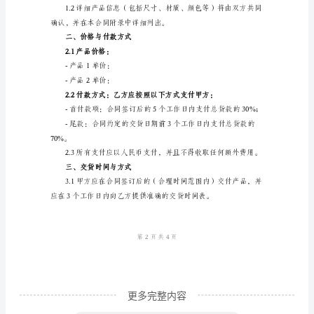
同
一、产品介绍
编
号：
XXX-
-产品1：
XXXX-
品牌：
XXXX
材质：
甲
外观：
方：
规格：
（供
应
商
信
更多完整内容
息）