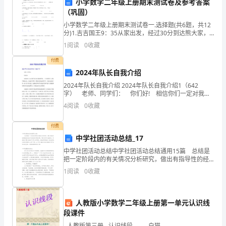
小学数学二年级上册期末测试卷及参考答案
信
（巩固）
2.1产品价格：
小学数学二年级上册期末测试卷一.选择题(共6题，共12
息）
分)1.吉吉国王9：35从家出发，经过30分到达熊大家，
-产品1单价：
它是（ ）到熊大家的。A.9：65 B.10：00 C.1
地
1
阅读
0
收藏
-产品2单价：
址：
付费
2024年队长自我介绍
电
2024年队长自我介绍 2024年队长自我介绍1（642
字） 老师、同学们： 你们好! 相信你们一定对我不
话：
陌生吧!我就是昕格，一个喜爱看书、活泼开朗的女生。
4
阅读
0
收藏
在这秋叶凋零、硕果庆喜的金秋季节中，我
传
付费
真：
70%。
中学社团活动总结_17
邮
中学社团活动总结中学社团活动总结通用15篇 总结是
把一定阶段内的有关情况分析研究，做出有指导性的经
编：
验方法以及结论的书面材料，通过它可以全面地、系统
1
阅读
0
收藏
三、交货时间与方式
地了解以往的学习和工作情况，因此好好准备一份总结
吧
鉴
人教版小学数学二年级上册第一单元认识线
于
段课件
乙
- 人教版第三册 - 认识线段 - - - - 白猫