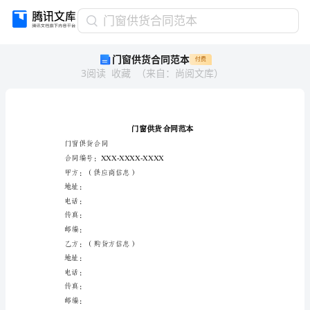
门
门窗供货合同范本
窗
门窗供货合同范本
付费
供
3
阅读
收藏
（
来自
：
尚阅文库
）
货
合
同
范
本
门
门窗供货合同
窗
合同编号：XXX-XXXX-XXXX