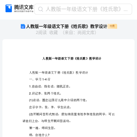
人
人教版一年级语文下册《姓氏歌》教学设计
教
人教版一年级语文下册《姓氏歌》教学设计
付费
版
2
阅读
收藏
（
来自
：
尚阅文库
）
一
年
级
语
文
下
册