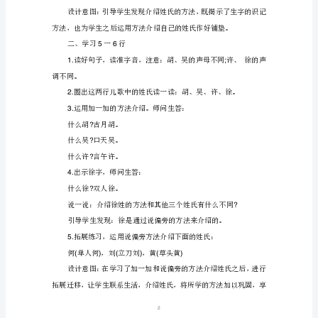
一
年
生：木子李。
级
师：他姓什么
?
语
生：他姓张。
文
师：什么张
?
下
生：弓长张。
册
《姓
氏
歌》
教
学
1
设