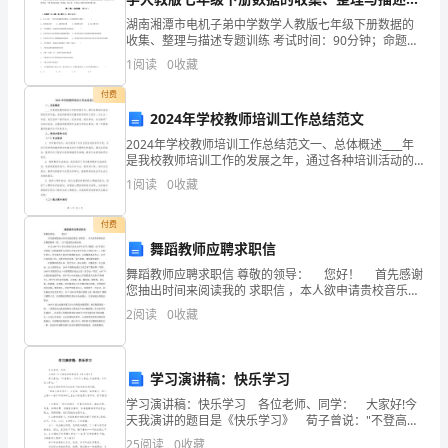
歌》
题训练试题（含解析）
湖南湘潭市电机子弟中学数学人教版七年级下册数据的
收集、整理与描述专题训练 考试时间：90分钟；命题
调不同。
教
人：教研组考生注意：1、本卷分第I卷（选择题）和第Ⅱ
1
阅读
0
收藏
卷（非选择题）两部分，满分100分，考试时间90分
学
2.
付费
2024年学校教师培训工作总结范文
设
3.
2024年学校教师培训工作总结范文一、总体概述____年
计
是我校教师培训工作的发展之年，通过各种培训活动的
什么胡古月胡。
?
组织和实施，我校的教师队伍整体素质得到了提升。在
1
阅读
0
收藏
一、
过去一年里，我们坚持“提升能力、促进发展、服务学
什么吴口天吴。
?
学
付费
舞蹈教师应聘求职信
什么许言午许。
?
习
舞蹈教师应聘求职信 尊敬的领导： 您好！ 首先感谢
您抽出时间来阅读我的 求职信 ，本人欲申请贵校音乐舞
1-
出示徐字，师问生答：
4.
蹈教师一职。 以下是我的自我介绍： 本人1987年8岁
2
阅读
0
收藏
在内蒙古包头市少年宫学习舞蹈，9
4
什么徐双人徐。
?
行
学习演讲稿：快乐学习
1.
学习演讲稿：快乐学习 各位老师、同学： 大家好!今
天我演讲的题目是《快乐学习》 荀子曾说："不登高
自
山，不知天之高也;不临深渊，不知地之厚也。" 我首先
25
阅读
0
收藏