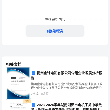
计
人
更多完整内容
教
版
继续阅读
一
中。
年
3.
级
两个姓氏
?
语
相关文档
文
衢州金球电影有限公司介绍企业发展分析报
告
下
衢州金球电影有限公司 企业发展分析结果企业发展指数
册
得分企业发展指数得分衢州金球电影有限公司综合得分
说明：企业发展指数根据企业规模、企业创新、企业风
2
阅读
0
收藏
险、企业活力四个维度对企业发展情况进行评价。该企
《姓
业的
二、学习一行
56
付费
2023-2024学年湖南湘潭市电机子弟中学数
氏
学人教版七年级下册数据的收集、整理与描述专