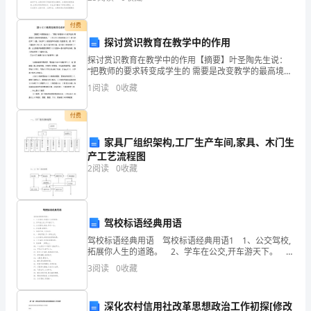
想和同学们谈谈学习的苦和乐得问题。
由
5.
付费
读，
探讨赏识教育在教学中的作用
指
探讨赏识教育在教学中的作用【摘要】叶圣陶先生说：
“把教师的要求转变成学生的 需要是改变教学的最高境
界。”这句话生动而全面地诠释了 激发学生学习兴趣、强
名
1
阅读
0
收藏
化学习动机在教学中的意义和重要 性。即：学习兴趣是
读，
付费
随
家具厂组织架构,工厂生产车间,家具、木门生
2
产工艺流程图
机
2
阅读
0
收藏
正
音。
驾校标语经典用语
2.
驾校标语经典用语 驾校标语经典用语1 1、公交驾校,
拓展你人生的道路。 2、学车在公交,开车游天下。
识
3、公交驾校,安全,伴你一生。 4、老品牌,新服务。
3
阅读
0
收藏
5、驾驶之路,公交起步
记
李、
深化农村信用社改革思想政治工作初探[修改