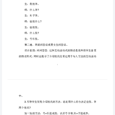
《姓
一、学习行
1-4
自由读，指名读，随机正音。
氏
1.
识记李、张两个姓氏。
2.
歌》
(1)
教
出示字卡：张、李，学生认读。
学
(2)
设
请他们上台，与师生开展问答活动。
计
第一遍，师问生答。
人
师：你姓什么
?
教
生：我姓李。
版
师：什么李
?