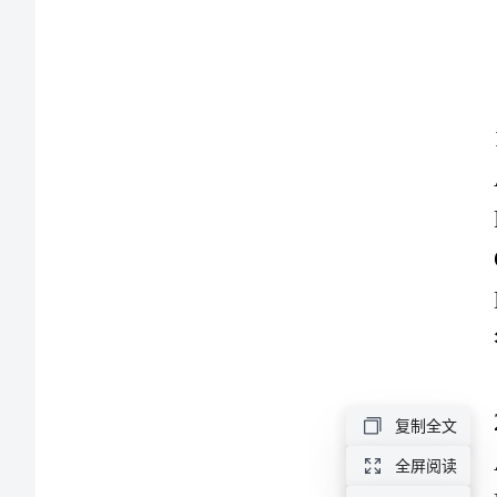
物
B:现
业
C:利润
公
D:直接费
答案：C
司
物
业
管
理
答案：C
复制全文
基
全屏阅读