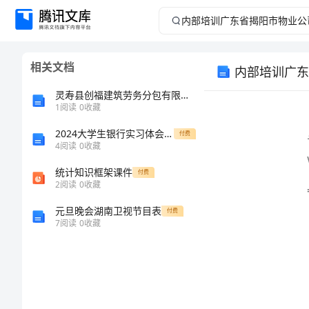
内
部
相关文档
培
灵寿县创福建筑劳务分包有限公司介绍企业发展分析报告
训
1
阅读
0
收藏
word
2024大学生银行实习体会【整合汇编】
广
付费
4
阅读
0
收藏
东
统计知识框架课件
付费
2
阅读
0
收藏
省
元旦晚会湖南卫视节目表
付费
7
阅读
0
收藏
揭
阳
市