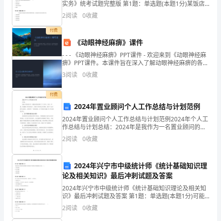
实务》统考试题完整版 第1题：单选题(本题1分)某饭店
证
每天需要乙材料50千克，而平均交货时间为5天，每天单
2
阅读
0
收藏
位储存成本为0.5元，平均订货成本10元。
号
付费
《动眼神经麻痹》课件
码：
- - - 《动眼神经麻痹》PPT课件 - 欢迎来到《动眼神经麻
住
痹》PPT课件。本课件旨在深入了解动眼神经麻痹的各个
方面，包括病因
3
阅读
0
收藏
址：
付费
电
2024年置业顾问个人工作总结与计划范例
话：
2024年置业顾问个人工作总结与计划范例2024年个人工
作总结与计划总结：2024年是我作为一名置业顾问的第
根
三个工作年，在这一年里，我接触了更多的客户，拓展
2
阅读
0
收藏
了更多的业务渠道，提升了自身的专业能力，并取
据
2024年兴宁市中级统计师《统计基础知识理
《中
论及相关知识》最后冲刺试题及答案
华
2024年兴宁市中级统计师《统计基础知识理论及相关知
识》最后冲刺试题及答案 第1题：单选题(本题1分)可能
人
导致公共物品供给的数量不足和结构不平衡的公共物品
2
阅读
0
收藏
融资方式是（ ）。A.政府融资B.私人融资C.