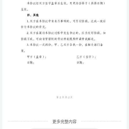
劳
动
合
二、变更内容
同
1.乙方的工作职责
变
更
（具体调整内容）
协
2.乙方的工作地点
议
书
甲
方：
（公
更多完整内容
司