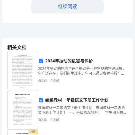
名
继续阅读
称）
营
3.乙方的工作时间
业
执
相关文档
4.乙方的工资待遇
照
2024年振动的危害与评价
注
2024年振动的危害与评价振动是一种常见的物理现象，
它广泛存在于我们的生活中。它可以通过各种手段产
下调整：
册
生，如机器设备的运转、车辆行驶以及自然灾害等。虽
4
阅读
0
收藏
然振动在许多方面对我们的生活和工作环境都有积极的
号：
（具体调整内容）
影响，
法
三、变更生效时间
统编教材一年级语文下册工作计划
统编教材一年级语文下册工作计划 统编教材一年级语
定
文下册工作计划1 一、班级概况分析： 学生刚入校，
对学校的常规不了解。年纪小，自律性差。但都比较懂
代
3
阅读
0
收藏
礼貌，见到老师能主动问好。个别学生不能认真听
生效。
表
付费