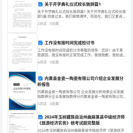
四、其他
关于开学典礼仪式校长致辞篇1
人：
关于开学典礼仪式校长致辞篇1 关于开学典礼仪式校长致
地
辞5篇 回首过去，我们豪情满怀，而现在。我们又更进一
步了，无论前方是什么样的路，我们都必将勇往直前。
作为本协议的补充。
2
阅读
0
收藏
址：
下面是小编为大家收集的关于开学
电
工作没有按时间完成检讨书
话：
工作没有按时间完成检讨书尊敬的领导：您好！由于某
些原因，我没有按时正常完成工作，我很抱歉，我知道
乙
无论什么情况，我们都不能拖沓工作，因为按时完成工
4
阅读
0
收藏
作是我们的职责和义务，我对于自己的行为感觉到很愧
方：
案。
疚，对不
（员
内黄县金瓷一陶瓷有限公司介绍企业发展分
析报告
工
内黄县金瓷一陶瓷有限公司 企业发展分析结果企业发展
指数得分企业发展指数得分内黄县金瓷一陶瓷有限公司
姓
综合得分说明：企业发展指数根据企业规模、企业创
5
阅读
0
收藏
新、企业风险、企业活力四个维度对企业发展情况进行
名）
评价。
2024年玉树藏族自治州曲麻莱县中级经济师
身
《旅游经济实务》统考试题完整版
份
2024年玉树藏族自治州曲麻莱县中级经济师《旅游经济