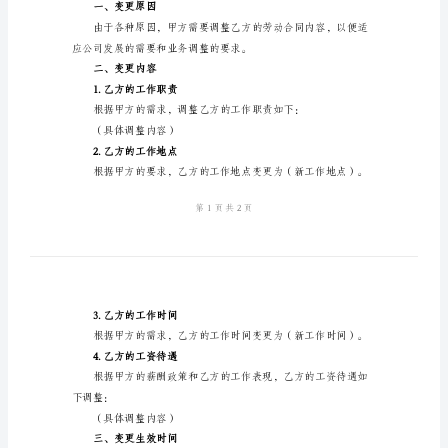
书
营业执照注册号：
法定代表人：
2024
年
地址：
劳
电话：
动
乙方：（员工姓名）
合
身份证号码：
同
住址：
变
电话：
更
协
议
一、变更原因
书