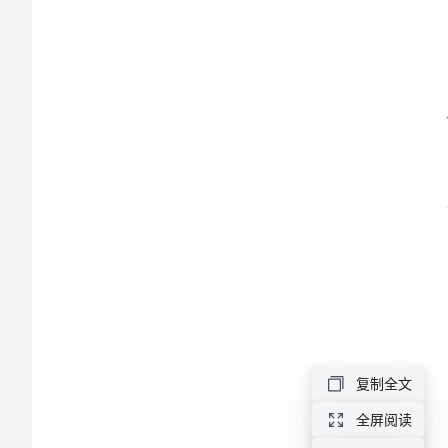
范
文
2024
年
节
日
促
销
活
动
复制全文
总
全屏阅读
结