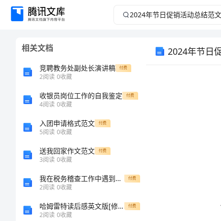
2024
年
相关文档
2024年节
节
竞聘教务处副处长演讲稿
付费
日
2
阅读
0
收藏
促
收银员岗位工作的自我鉴定
付费
4
阅读
0
收藏
销
入团申请格式范文
付费
5
阅读
0
收藏
活
送我回家作文范文
付费
3
阅读
0
收藏
动
我在税务稽查工作中遇到的挑战与解决方案
付费
总
2
阅读
0
收藏
哈姆雷特读后感英文版[修改版]
付费
结
2
阅读
0
收藏