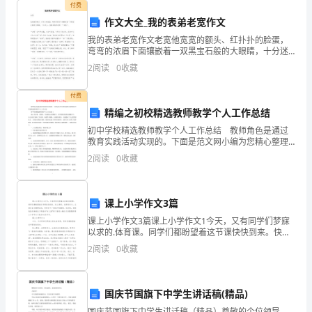
付费
方
作文大全_我的表弟老宽作文
案
我的表弟老宽作文老宽他宽宽的额头、红扑扑的脸蛋，
弯弯的浓眉下面镶嵌着一双黑宝石般的大眼睛，十分迷
为
人。他就是我的表弟—“老宽”。“老宽”名叫罗闰腾，小名
2
阅读
0
收藏
叫宽宽，今年还不到2岁。那为什么叫他“老宽
进
付费
一
精编之初校精选教师教学个人工作总结
步
初中学校精选教师教学个人工作总结 教师角色是通过
教育实践活动实现的。下面是范文网小编为您精心整理
的初中学校精选教师教学个人工作总结。 初中学校精
加
2
阅读
0
收藏
选教师教学个人工作总结1 20xx年以来，在校
强
课上小学作文3篇
我
课上小学作文3篇课上小学作文1今天，又有同学们梦寐
心以
市
以求的.体育课。同学们都盼望着这节课快快到来。快上
课时，老师发号令，让我们自己随便活动，同学们飞一
2
阅读
0
收藏
旅
般地冲向操场。这时候，调皮鬼张进拿着压力喷壶向“女
儿
游
国庆节国旗下中学生讲话稿(精品)
景
国庆节国旗下中学生讲话稿（精品）尊敬的个位领导，