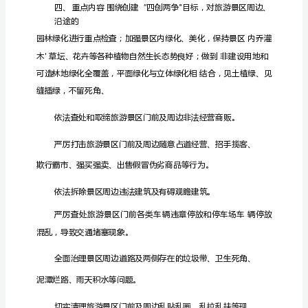
工
作
方
案
加
强
旅
游
景
区
绿
化