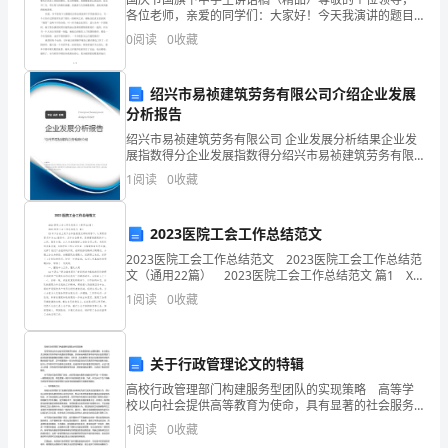
各位老师，亲爱的同学们：大家好！今天我演讲的题目
区
是：五星红旗下的祖国。不知大家是否知道我国的xx大
0
阅读
0
收藏
学有一句著名的口号，争取为祖国健康工作xx年，是
绿
的，我
化
绍兴市易祯建筑劳务有限公司介绍企业发展
分析报告
及
绍兴市易祯建筑劳务有限公司 企业发展分析结果企业发
展指数得分企业发展指数得分绍兴市易祯建筑劳务有限
周
公司综合得分说明：企业发展指数根据企业规模、企业
1
阅读
0
收藏
创新、企业风险、企业活力四个维度对企业发展情况进
边
行评
环
2023医院工会工作总结范文
2023医院工会工作总结范文 2023医院工会工作总结范
境
文（通用22篇） 2023医院工会工作总结范文 篇1 XX
年工会在上级工会和医院党支部的领导下，认真贯彻落
综
1
阅读
0
收藏
实中央xx届四中、五中全会精
合
关于行政管理论文的特辑
整
高校行政管理部门构建服务型团队的实现策略 高等学
治
校以向社会提供高等教育为使命，具有显著的社会服务
属性。本文重点关注和探讨高等学校中的服务管理现
1
阅读
0
收藏
象，并具体地考察高等学校中的行政管理部门如何有效
工