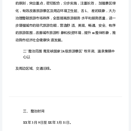
边
环
境
综
合
整
治
细
化