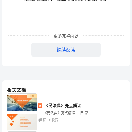
及
周
边
环
更多完整内容
境
继续阅读
综
合
整
治
相关文档
细
付费
化
《民法典》亮点解读
- - - 《民法典》亮点解读 - - 目 录 -
工
2
阅读
0
收藏
作