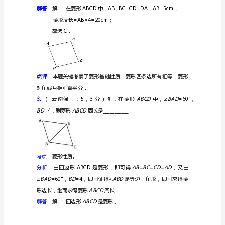
质
与
故选A．
判
点评：
定
(
平分，四条边所有相等．
1
月
2.
最
周长为（）
新
最
细）