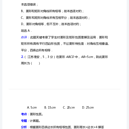
解
1.
（）
析
考
点
考点
：矩形性质；菱形性质。
汇
专题
：推理填空题。
编
分析：
菱
形
解答：
的
本选项错误；
性