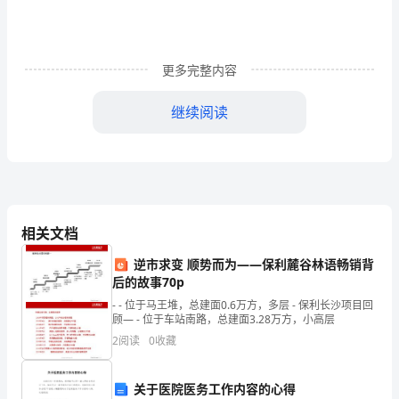
全
国
更多完整内容
中
考
继续阅读
真
题
考点
：菱形性质。
解
专题
：计算题。
析
相关文档
分析
：
120
逆市求变 顺势而为——保利麓谷林语畅销背
后的故事70p
考
解答
：
- - 位于马王堆，总建面0.6万方，多层 - 保利长沙项目回
点
顾— - 位于车站南路，总建面3.28万方，小高层
∴菱形周长=AB×4=20cm；
2
阅读
0
收藏
汇
故选C．
编
关于医院医务工作内容的心得