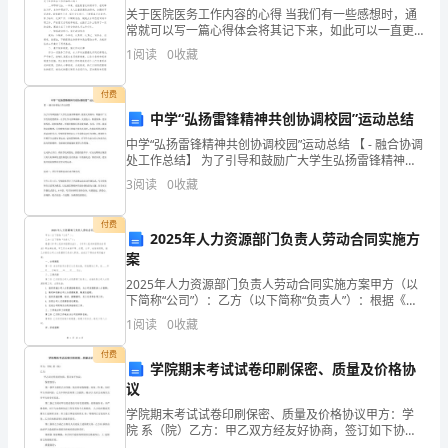
☆
关于医院医务工作内容的心得 当我们有一些感想时，通
常就可以写一篇心得体会将其记下来，如此可以一直更
菱
新迭代自己的想法。怎样写好心得体会呢?下面是小编整
1
阅读
0
收藏
理的关于医院医务工作内容的心得，欢迎阅读!
形
付费
性
中学“弘扬雷锋精神共创协调校园”运动总结
点评
：
中学“弘扬雷锋精神共创协调校园”运动总结 【 - 融合协调
质
处工作总结】 为了引导和鼓励广大学生弘扬雷锋精神、
对角线互相垂直平分．
提倡文明新风，增强对广大学生的思想教导，让学生学
3
阅读
0
收藏
和
习雷锋精神，关爱他人，酷爱集体，更好地发展。
3.
鉴
付费
2025年人力资源部门负责人劳动合同实施方
BDABCD
定
案
2025年人力资源部门负责人劳动合同实施方案甲方（以
一、
下简称“公司”）：乙方（以下简称“负责人”）：根据《中
华人民共和国劳动法》、《中华人民共和国劳动合同
1
阅读
0
收藏
选
法》等法律法规，甲乙双方本着平等、自愿、公平、诚
付费
择
学院期末考试试卷印刷保密、质量及价格协
议
题
学院期末考试试卷印刷保密、质量及价格协议甲方：学
考点
：菱形性质。
1.
院 系（院）乙方：甲乙双方经友好协商，签订如下协
议：保密部分：第一条甲方委托乙方印刷、装订的试卷