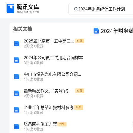
2024
年
相关文档
2024年财
财
2025届北京市十五中高二生物期末联考模拟试题含解析
付费
务
2
阅读
0
收藏
统
2024年公司员工试用期合同样本
3
阅读
0
收藏
计
中山市悦先光电有限公司介绍企业发展分析报告
1
阅读
0
收藏
工
最新精品作文：“美味”的书_600字作文[修改版]
付费
2
阅读
0
收藏
作
企业半年总结汇报材料参考
付费
计
1
阅读
0
收藏
塔吊围护施工方案
付费
划
1
阅读
0
收藏