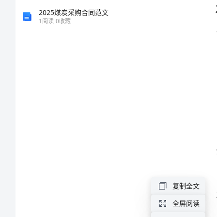
2024
2025煤炭采购合同范文
1
阅读
0
收藏
年
误的
财
务
统
计
工
作
计
划
一、
复制全文
引
全屏阅读
言