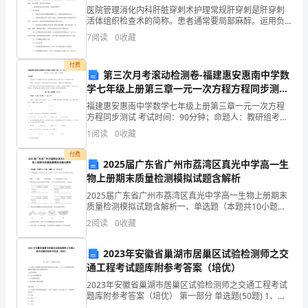
市
医院管理消化内科肝脏穿刺术护理常规肝穿刺是肝穿刺
D.与司法机关全面合作
活体组织检查术的简称。患者通常要局部麻醉。运用负
场
压吸引术肝穿刺吸引一秒穿刺技术，在B超、CT的定位
7
阅读
0
收藏
7、欺诈发行股票、债券罪侵犯的客体是（）。
和引 导下经皮肤穿刺，或在腹腔镜的监视下直接穿刺。
基
穿刺
A.单一客体
付费
本
第三次月考滚动检测卷-福建惠安惠南中学数
B.复杂客体
学七年级上册第三章一元一次方程方程同步测试
法
试题（解析卷）
C.简单客体
福建惠安惠南中学数学七年级上册第三章一元一次方程
方程同步测试 考试时间：90分钟；命题人：教研组考生
律
D.任何客体
注意：1、本卷分第I卷（选择题）和第Ⅱ卷（非选择题）
1
阅读
0
收藏
两部分，满分100分，考试时间90分钟2、答卷前
法
付费
2025届广东省广州市荔湾区真光中学高一生
A.公开、公平、公正
规》
物上册期末质量检测模拟试题含解析
B.自愿、平等、公平、诚实信用
综
2025届广东省广州市荔湾区真光中学高一生物上册期末
质量检测模拟试题含解析一、单选题（本题共10小题，
C.共同出资、共享收益、共担风险
合
每题3分，共30分）1、2 个氨基酸分子缩合形成二肽，
2
阅读
0
收藏
并生成一分子水，这分子水中的氧原子来自（
D.自愿、有偿、诚实信用
检
2023年安徽省巢湖市居巢区试验检测师之交
测
通工程考试题库附参考答案（培优）
（）。
2023年安徽省巢湖市居巢区试验检测师之交通工程考试
试
题库附参考答案（培优） 第一部分 单选题(50题) 1、回
答环形线圈车辆检测器试验的相关问题。（3）环形线圈