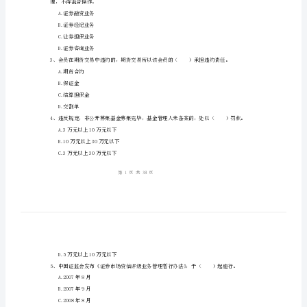
试
姓名：
______
《证
考号：
______
券
市
场
A.直接从事业务经营活动的相关人员
基
B.董事会
C.监事会
本
D.经理人员
法
理，不得混合操作。
律
A.证券融资业务
法
B.证券经纪业务