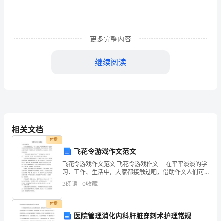
2024
年
证
更多完整内容
券
继续阅读
从
D.5万元以上10万元以下
业
资
A.2007年8月
格
B.2007年9月
相关文档
证
C.2008年8月
付费
飞花令游戏作文范文
考
D.2008年9月
飞花令游戏作文范文 飞花令游戏作文 在平平淡淡的学
试
习、工作、生活中，大家都接触过吧，借助作文人们可
以反映客观事物、表达思想感情、传递知识信息。那要
3
阅读
0
收藏
《证
A.客户身份识别
怎么写好作文呢？下面是精心的飞花令游戏作文，欢送
阅
B.大额和可疑交易报告
券
付费
医院管理消化内科肝脏穿刺术护理常规
C.可疑交易的分析