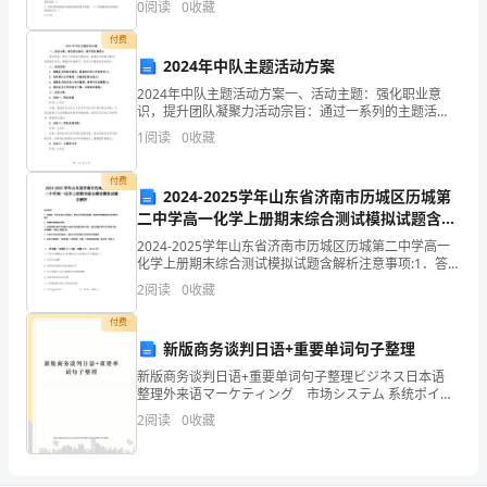
卷
0
阅读
0
收藏
车辆检测器车速相对误差试验仪器为（
D
付费
2024年中队主题活动方案
卷
2024年中队主题活动方案一、活动主题：强化职业意
识，提升团队凝聚力活动宗旨：通过一系列的主题活
考
动，提高队员的职业意识，加强团队合作，增强中队凝
1
阅读
0
收藏
聚力，促进中队整体素质的提升。二、活动目标：1. 增
描述中，错误的是（）。
试
强队
付费
须
2024-2025学年山东省济南市历城区历城第
二中学高一化学上册期末综合测试模拟试题含解
2
38
第页共页
知：
析
2024-2025学年山东省济南市历城区历城第二中学高一
化学上册期末综合测试模拟试题含解析注意事项:1．答题
1、
前，考生先将自己的姓名、准考证号码填写清楚，将条
2
阅读
0
收藏
形码准确粘贴在条形码区域内。2．答题时请按要
考
付费
试
新版商务谈判日语+重要单词句子整理
新版商务谈判日语+重要单词句子整理ビジネス日本语
时
整理外来语マーケティング 市场システム 系统ポイン
ト 要点，点，得分ユーモア 幽默パートナ 伙伴レイオフ
2
阅读
0
收藏
间：
暂时解雇；下岗フリーター 自由人（合同工）リ
120