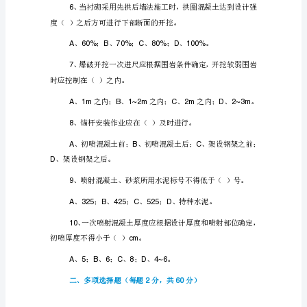
试
3
题
侵入设计轮廓线。
一、
单
选
4
题
挖。
（每
、；
A2B3C1.5D1
题
2
分，
共
20