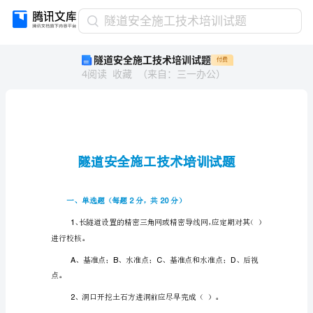
隧
隧道安全施工技术培训试题
道
隧道安全施工技术培训试题
付费
安
4
阅读
收藏
（
来自
：
三一办公
）
全
施
工
技
术
培
训