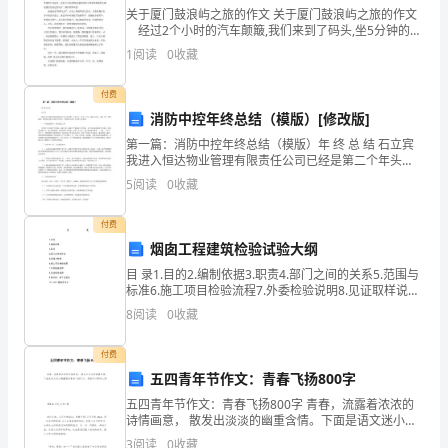
关于厦门鼓浪屿之旅的作文 关于厦门鼓浪屿之旅的作文
或
7
经过2个小时的汽车颠簸,我们来到了码头,坐5分钟的轮
渡来到了鼓浪屿。 一下船，迎面扑来的是泥土和着海
1
阅读
0
收藏
精
水的腥味，满地的映山红，无论是花朵还是叶
时应控制在（）之内。
密
付费
消防中控年终总结（模版）[修改版]
导
第一篇：消防中控年终总结（模版）年 终 总 结 石立宾
我进入恒达物业管理有限责任公司已经是第二个年头
线
了，在这一年中，我虚心学习，埋头工作，履行职责，
8
5
阅读
0
收藏
较好地完成了各项工作任务，下面是本人的个人年终工
网，
作
付费
应
烟囱工程建筑检验试验大纲
定
目 录1.目的2.编制依据3.职责4.部门之间的关系5.范围与
、架设钢架之后。
D
标准6.施工项目检验流程7.外委检验说明8.见证取样说明
期
9.新材料，新工艺使用10. A B C类物资划分1.目
8
阅读
0
收藏
9
对
付费
其
五四青年节作文：青春飞扬800字
A3
五四青年节作文：青春飞扬800字 青春，流露着浓浓的
（
诗情画意， 散发出淡淡的幽重含情。下面是语文迷小编
整理的青春飞扬作文，希望可以帮助大家! 【青春飞扬_
3
阅读
0
收藏