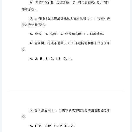
试
题
220
隧
1
道
进行校核。
安
全
施
点。
工
技
2
术
培
训
排水系统。