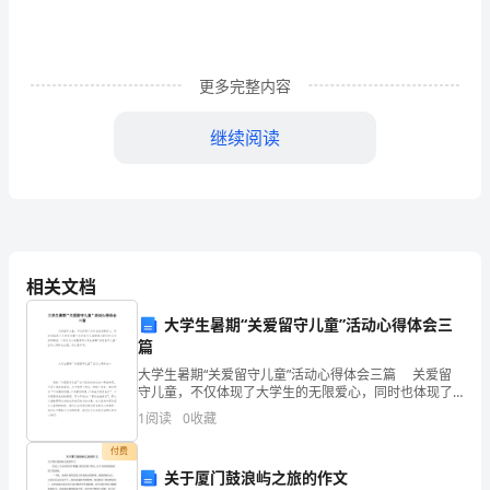
分）
1、
更多完整内容
长
隧
继续阅读
道
5
设
挖。
置
相关文档
的
AⅠBⅡ
大学生暑期“关爱留守儿童”活动心得体会三
精
篇
6
密
大学生暑期“关爱留守儿童”活动心得体会三篇 关爱留
守儿童，不仅体现了大学生的无限爱心，同时也体现了
三
大学生对整个社会留守儿童的倾注的关怀与无限的期
1
阅读
0
收藏
望。下面是为大家整理的大学生暑期“关爱留守儿童
角
付费
关于厦门鼓浪屿之旅的作文
网