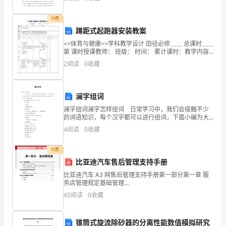
）
10
范例1】
进
付费
初喷厚度不得小于（）。
cm
蹲距式起跑器安装教案
行
<<体育与健康>>学科教学设计 田径必修＿＿ 总课时＿＿
A5B6C8D4~6
校
第 课时授课教师： 班级： 时间： 累计课时：教学内容
蹲踞式起跑器
2
阅读
0
收藏
核。
A、
澜字组词
基
澜字组词澜字怎样组词 日常学习中，我们会接触不少
的词语知识，每个汉字都可以进行组词，下面小编为大
准
家整理了澜字组词，欢迎分享，希望对大家有帮助。
4
阅读
0
收藏
【安澜】水波平静。比喻太平 【澄澜】 1
点；
付费
B、
比亚迪汽车售后管理支持手册
水
比亚迪汽车 A3 网售后管理支持手册第一部分第一章 服
务店管理规定基础管理
篇⋯⋯⋯⋯⋯⋯⋯⋯⋯⋯⋯⋯⋯⋯⋯⋯⋯⋯⋯⋯⋯⋯⋯1
准
45
阅读
0
收藏
- 1 - 31 .服务店建店、变更、撤销审批流
程⋯⋯⋯⋯⋯⋯⋯⋯⋯⋯⋯⋯
点；
锥筒式旋流除砂器的分离性能数值模拟研究