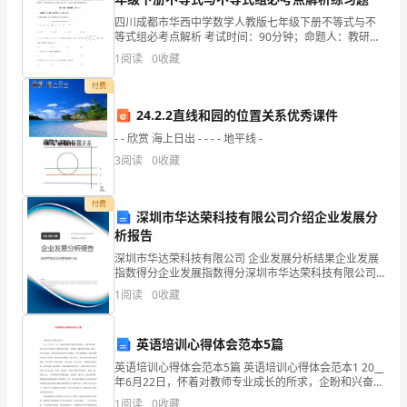
在
那么你离胜利也就不远了!
四川成都市华西中学数学人教版七年级下册不等式与不
等式组必考点解析 考试时间：90分钟；命题人：教研组
不
考生注意：1、本卷分第I卷（选择题）和第Ⅱ卷（非选择
1
阅读
0
收藏
题）两部分，满分100分，考试时间90分钟2、答
经
付费
意
24.2.2直线和园的位置关系优秀课件
的痕迹，听不到苦恼的喧哗。
间
- - 欣赏 海上日出 - - - - 地平线 -
3
阅读
0
收藏
消
失
付费
深圳市华达荣科技有限公司介绍企业发展分
在
转变，不需要说出来，自己明白就好。
析报告
深圳市华达荣科技有限公司 企业发展分析结果企业发展
我
指数得分企业发展指数得分深圳市华达荣科技有限公司
综合得分说明：企业发展指数根据企业规模、企业创
的
1
阅读
0
收藏
新、企业风险、企业活力四个维度对企业发展情况进行
评价。
生
英语培训心得体会范本5篇
亮
命
英语培训心得体会范本5篇 英语培训心得体会范本1 20__
年6月22日，怀着对教师专业成长的所求，企盼和兴奋，
里。
我与来自全省级骨干教师培训对象一同踏进了赣南师范
1
阅读
0
收藏