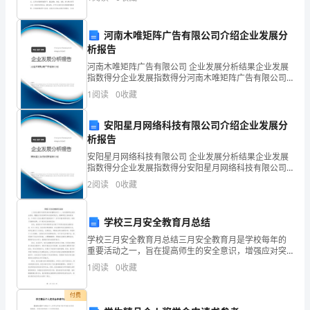
学院，聆听了的专家讲座，这
以
下
河南木唯矩阵广告有限公司介绍企业发展分
析报告
是
河南木唯矩阵广告有限公司 企业发展分析结果企业发展
指数得分企业发展指数得分河南木唯矩阵广告有限公司
小
综合得分说明：企业发展指数根据企业规模、企业创
1
阅读
0
收藏
新、企业风险、企业活力四个维度对企业发展情况进行
百
评价。
安阳星月网络科技有限公司介绍企业发展分
通
析报告
网
安阳星月网络科技有限公司 企业发展分析结果企业发展
指数得分企业发展指数得分安阳星月网络科技有限公司
我
综合得分说明：企业发展指数根据企业规模、企业创
2
阅读
0
收藏
新、企业风险、企业活力四个维度对企业发展情况进行
评价。
整
学校三月安全教育月总结
理
学校三月安全教育月总结三月安全教育月是学校每年的
重要活动之一，旨在提高师生的安全意识，增强应对突
的
发事件和自我保护能力，保障学校大家庭的安全。今年
1
阅读
0
收藏
的三月安全教育月我校组织了一系列丰富多彩的活动，
关
取得了显
付费
于