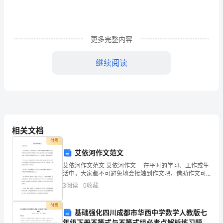
而
遇
的
更多完整内容
暖
继续阅读
和，
和
最不幸的人。
生
生
相关文档
不
付费
艾依河作文范文
息
顽强，人生就不会太苍白。
艾依河作文范文 艾依河作文 在平时的学习、工作或生
活中，大家都不可避免地会接触到作文吧，借助作文可
的
以宣泄心中的情感，调节自己的心情。写起作文来就毫
3
阅读
0
收藏
无头绪？下面是为大家收集的艾依河作文，仅供参考，
盼
欢
付费
望，
基础强化四川成都市华西中学数学人教版七
年级下册不等式与不等式组必考点解析练习题