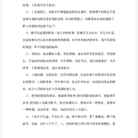
的
经
典
句
子
我
信
任，
总
阳光。
会
有
不
期