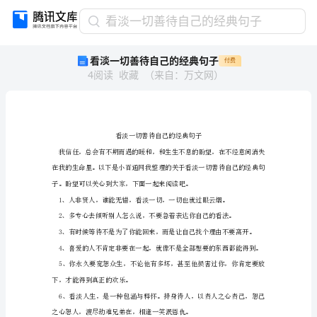
看
看淡一切善待自己的经典句子
淡
看淡一切善待自己的经典句子
付费
一
4
阅读
收藏
（
来自
：
万文网
）
切
善
待
自
己
的
经