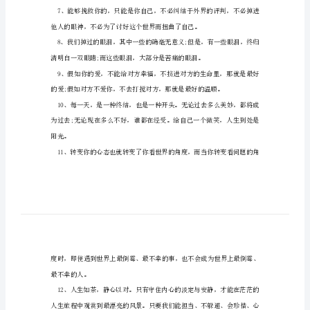
典
句
子
看
淡
一
切
下，才能得到真正的欢乐。
善
待
自
己